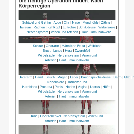
Die richtige Operation finden: Nach
Körperregion
Schädel und Gehirn
|
Auge
|
Ohr
|
Nase
|
Mundhöhle
|
Zähne
|
Halraum
|
Rachen
|
Kehlkopf
|
Luftröhre
|
Schilddrüse
|
Wirbelsäule
|
Nervensystem
|
Venen und Arterien
|
Haut
|
Immunabwehr
Schlter
|
Oberarm
|
Männliche Brust
|
Weibliche
Brust
|
Lunge
|
Herz
|
Zwerchfell
|
Wirbelsäule
|
Nervensystem
|
Venen und
Arterien
|
Haut
|
Immunabwehr
Unterarm
|
Hand
|
Bauch
|
Magen
|
Leber
|
Bauchspeicheldrüse
|
Darm
|
Milz
|
Nebenniere
|
Harnleiter und
Harnblase
|
Prostata
|
Penis
|
Hoden
|
Vagina
|
Uterus
|
Hüfte
|
Wirbelsäule
|
Nervensystem
|
Venen und
Arterien
|
Haut
|
Immunabwehr
Knie
|
Oberschenkel
|
Nervensystem
|
Venen und
Arterien
|
Haut
|
Immunabwehr