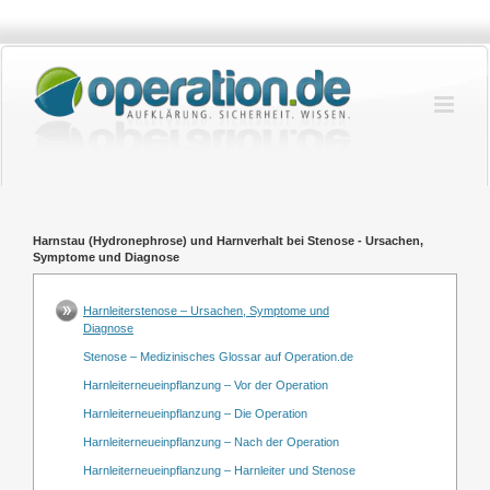
Zum
Inhalt
springen
Harnstau (Hydronephrose) und Harnverhalt bei Stenose - Ursachen,
Symptome und Diagnose
Harnleiterstenose – Ursachen, Symptome und
Diagnose
Stenose – Medizinisches Glossar auf Operation.de
Harnleiterneueinpflanzung – Vor der Operation
Harnleiterneueinpflanzung – Die Operation
Harnleiterneueinpflanzung – Nach der Operation
Harnleiterneueinpflanzung – Harnleiter und Stenose