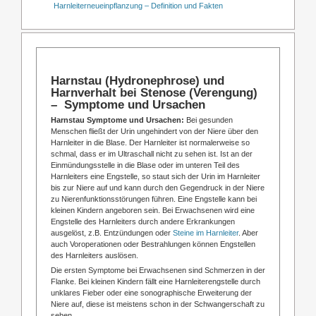
Harnleiterneueinpflanzung – Definition und Fakten
Harnstau (Hydronephrose) und
Harnverhalt bei Stenose (Verengung)
– Symptome und Ursachen
Harnstau Symptome und Ursachen:
Bei gesunden
Menschen fließt der Urin ungehindert von der Niere über den
Harnleiter in die Blase. Der Harnleiter ist normalerweise so
schmal, dass er im Ultraschall nicht zu sehen ist. Ist an der
Einmündungsstelle in die Blase oder im unteren Teil des
Harnleiters eine Engstelle, so staut sich der Urin im Harnleiter
bis zur Niere auf und kann durch den Gegendruck in der Niere
zu Nierenfunktionsstörungen führen. Eine Engstelle kann bei
kleinen Kindern angeboren sein. Bei Erwachsenen wird eine
Engstelle des Harnleiters durch andere Erkrankungen
ausgelöst, z.B. Entzündungen oder
Steine im Harnleiter
. Aber
auch Voroperationen oder Bestrahlungen können Engstellen
des Harnleiters auslösen.
Die ersten Symptome bei Erwachsenen sind Schmerzen in der
Flanke. Bei kleinen Kindern fällt eine Harnleiterengstelle durch
unklares Fieber oder eine sonographische Erweiterung der
Niere auf, diese ist meistens schon in der Schwangerschaft zu
sehen.