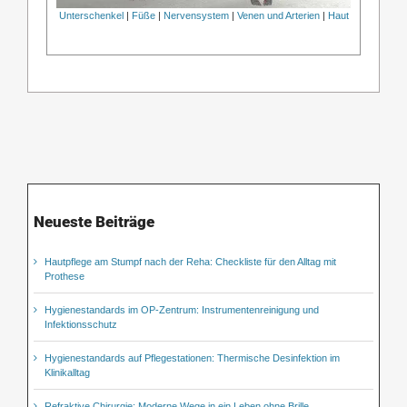
Unterschenkel
|
Füße
|
Nervensystem
|
Venen und Arterien
|
Haut
Neueste Beiträge
Hautpflege am Stumpf nach der Reha: Checkliste für den Alltag mit
Prothese
Hygienestandards im OP-Zentrum: Instrumentenreinigung und
Infektionsschutz
Hygienestandards auf Pflegestationen: Thermische Desinfektion im
Klinikalltag
Refraktive Chirurgie: Moderne Wege in ein Leben ohne Brille