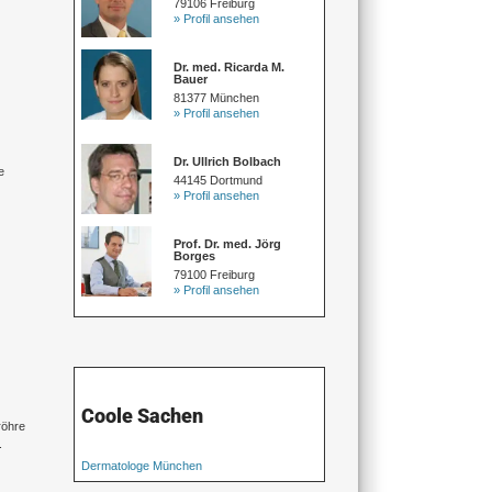
79106 Freiburg
» Profil ansehen
Dr. med. Ricarda M.
Bauer
81377 München
» Profil ansehen
Dr. Ullrich Bolbach
e
44145 Dortmund
» Profil ansehen
Prof. Dr. med. Jörg
Borges
79100 Freiburg
» Profil ansehen
Coole Sachen
röhre
.
Dermatologe München