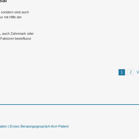
sar
, sondern sind auch
r mit Hilfe der
a, auch Zahnmark oder
Faktoren beeinflusst
1
2
V
tion |
Erstes Beratungsgespräch Arzt-Patient