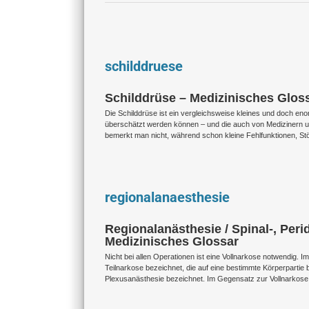
schilddruese
Schilddrüse – Medizinisches Glos
Die Schilddrüse ist ein vergleichsweise kleines und doch 
überschätzt werden können – und die auch von Medizinern un
bemerkt man nicht, während schon kleine Fehlfunktionen, S
regionalanaesthesie
Regionalanästhesie / Spinal-, Peri
Medizinisches Glossar
Nicht bei allen Operationen ist eine Vollnarkose notwendig. I
Teilnarkose bezeichnet, die auf eine bestimmte Körperpartie b
Plexusanästhesie bezeichnet. Im Gegensatz zur Vollnarkose 