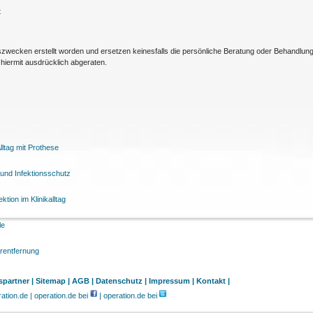
t
nszwecken erstellt worden und ersetzen keinesfalls die persönliche Beratung oder Behandlu
hiermit ausdrücklich abgeraten.
ltag mit Prothese
und Infektionsschutz
tion im Klinikalltag
le
arentfernung
partner |
Sitemap |
AGB |
Datenschutz |
Impressum |
Kontakt |
tion.de | operation.de bei
| operation.de bei