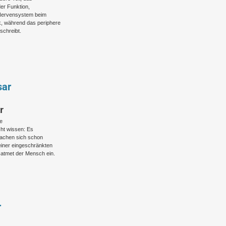
er Funktion,
e Nervensystem beim
, während das periphere
schreibt.
sar
r
e
cht wissen: Es
machen sich schon
einer eingeschränkten
atmet der Mensch ein.
r