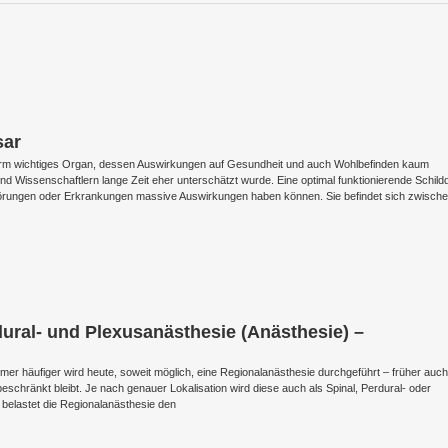
sar
enorm wichtiges Organ, dessen Auswirkungen auf Gesundheit und auch Wohlbefinden kaum
d Wissenschaftlern lange Zeit eher unterschätzt wurde. Eine optimal funktionierende Schild
törungen oder Erkrankungen massive Auswirkungen haben können. Sie befindet sich zwisch
dural- und Plexusanästhesie (Anästhesie) –
mmer häufiger wird heute, soweit möglich, eine Regionalanästhesie durchgeführt – früher auch
eschränkt bleibt. Je nach genauer Lokalisation wird diese auch als Spinal, Perdural- oder
belastet die Regionalanästhesie den