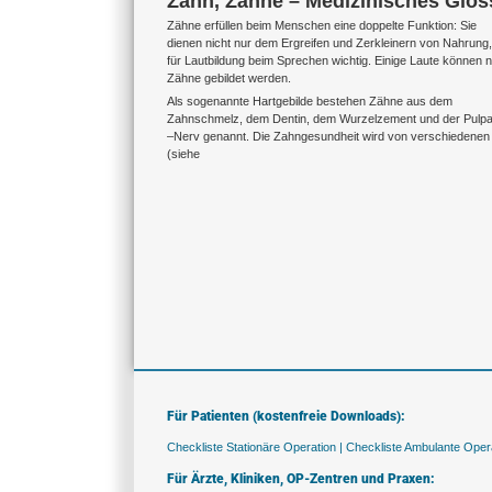
Zahn, Zähne – Medizinisches Glos
Zähne erfüllen beim Menschen eine doppelte Funktion: Sie
dienen nicht nur dem Ergreifen und Zerkleinern von Nahrung
für Lautbildung beim Sprechen wichtig. Einige Laute können nu
Zähne gebildet werden.
Als sogenannte Hartgebilde bestehen Zähne aus dem
Zahnschmelz, dem Dentin, dem Wurzelzement und der Pulp
–Nerv genannt. Die Zahngesundheit wird von verschiedenen 
(siehe
Für Patienten (kostenfreie Downloads):
Checkliste Stationäre Operation |
Checkliste Ambulante Opera
Für Ärzte, Kliniken, OP-Zentren und Praxen: