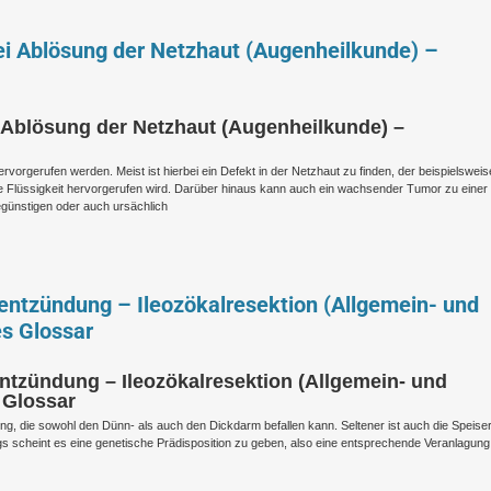
i Ablösung der Netzhaut (Augenheilkunde) –
 Ablösung der Netzhaut (Augenheilkunde) –
rgerufen werden. Meist ist hierbei ein Defekt in der Netzhaut zu finden, der beispielsweis
e Flüssigkeit hervorgerufen wird. Darüber hinaus kann auch ein wachsender Tumor zu einer
egünstigen oder auch ursächlich
ntzündung – Ileozökalresektion (Allgemein- und
es Glossar
tzündung – Ileozökalresektion (Allgemein- und
 Glossar
g, die sowohl den Dünn- als auch den Dickdarm befallen kann. Seltener ist auch die Speise
ngs scheint es eine genetische Prädisposition zu geben, also eine entsprechende Veranlagung