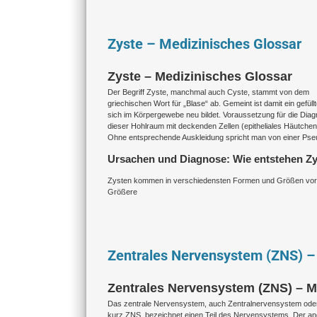
Zyste – Medizinisches Glossar
Zyste – Medizinisches Glossar
Der Begriff Zyste, manchmal auch Cyste, stammt von dem
griechischen Wort für „Blase“ ab. Gemeint ist damit ein gefüll
sich im Körpergewebe neu bildet. Voraussetzung für die Diag
dieser Hohlraum mit deckenden Zellen (epitheliales Häutchen)
Ohne entsprechende Auskleidung spricht man von einer Pse
Ursachen und Diagnose: Wie entstehen Z
Zysten kommen in verschiedensten Formen und Größen vor
Größere
Zentrales Nervensystem (ZNS) –
Zentrales Nervensystem (ZNS) – M
Das zentrale Nervensystem, auch Zentralnervensystem ode
kurz ZNS, bezeichnet einen Teil des Nervensystems. Der and