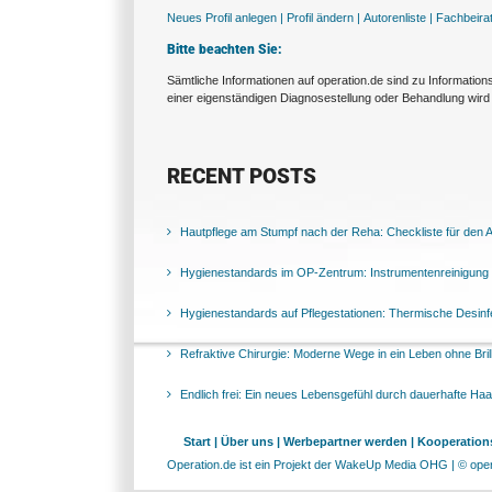
Neues Profil anlegen |
Profil ändern |
Autorenliste |
Fachbeira
Bitte beachten Sie:
Sämtliche Informationen auf operation.de sind zu Informatio
einer eigenständigen Diagnosestellung oder Behandlung wird 
RECENT POSTS
Hautpflege am Stumpf nach der Reha: Checkliste für den Al
Hygienestandards im OP-Zentrum: Instrumentenreinigung 
Hygienestandards auf Pflegestationen: Thermische Desinfek
Refraktive Chirurgie: Moderne Wege in ein Leben ohne Bril
Endlich frei: Ein neues Lebensgefühl durch dauerhafte Ha
Start |
Über uns |
Werbepartner werden |
Kooperations
Operation.de ist ein Projekt der WakeUp Media OHG | © opera