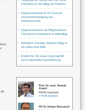
Checkliste für den Alltag mit Prothese
Hygienestandards im OP-Zentrum:
Instrumentenreinigung und
Infektionsschutz
Hygienestandards auf Pflegestationen:
Thermische Desinfektion im Klinikalltag
Refraktive Chirurgie: Moderne Wege in
drüse
ein Leben ohne Brille
en
Endlich frei: Ein neues Lebensgefühl
durch dauerhafte Haarentfernung
Prof. Dr. med. Siamak
Asgari
 als
85049 Ingolstadt
» Profil ansehen
PD Dr. Holger Bannasch