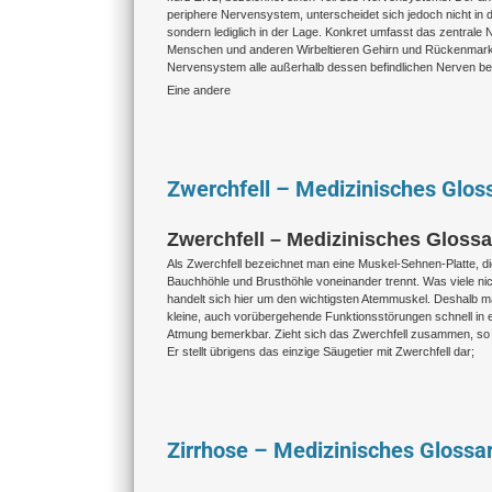
periphere Nervensystem, unterscheidet sich jedoch nicht in d
sondern lediglich in der Lage. Konkret umfasst das zentral
Menschen und anderen Wirbeltieren Gehirn und Rückenmark
Nervensystem alle außerhalb dessen befindlichen Nerven be
Eine andere
Zwerchfell – Medizinisches Glos
Zwerchfell – Medizinisches Glossa
Als Zwerchfell bezeichnet man eine Muskel-Sehnen-Platte, di
Bauchhöhle und Brusthöhle voneinander trennt. Was viele ni
handelt sich hier um den wichtigsten Atemmuskel. Deshalb 
kleine, auch vorübergehende Funktionsstörungen schnell in 
Atmung bemerkbar. Zieht sich das Zwerchfell zusammen, so 
Er stellt übrigens das einzige Säugetier mit Zwerchfell dar;
Zirrhose – Medizinisches Glossa