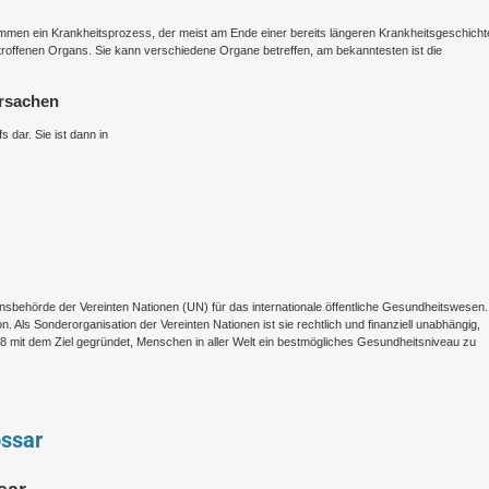
mmen ein Krankheitsprozess, der meist am Ende einer bereits längeren Krankheitsgeschicht
troffenen Organs. Sie kann verschiedene Organe betreffen, am bekanntesten ist die
Ursachen
s dar. Sie ist dann in
onsbehörde der Vereinten Nationen (UN) für das internationale öffentliche Gesundheitswesen.
 Als Sonderorganisation der Vereinten Nationen ist sie rechtlich und finanziell unabhängig,
948 mit dem Ziel gegründet, Menschen in aller Welt ein bestmögliches Gesundheitsniveau zu
ossar