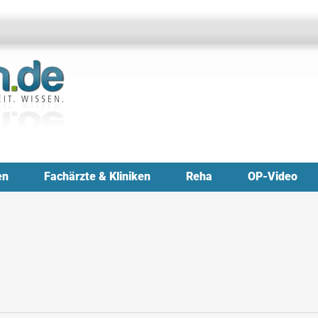
en
Fachärzte & Kliniken
Reha
OP-Video