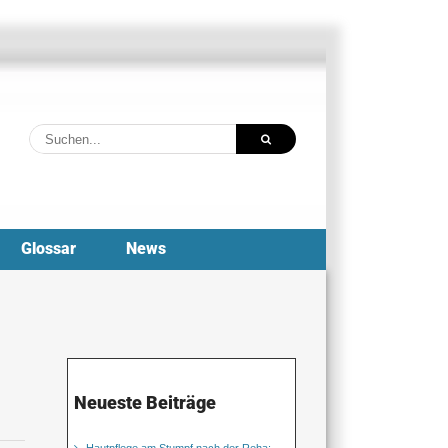
Suche
nach:
Glossar
News
Neueste Beiträge
Hautpflege am Stumpf nach der Reha: