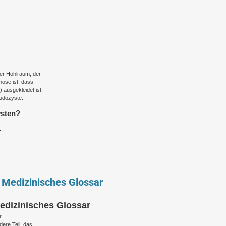
ter Hohlraum, der
nose ist, dass
 ausgekleidet ist.
udozyste.
ysten?
.
 Medizinisches Glossar
edizinisches Glossar
r
ere Teil, das