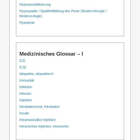
Hyposensibilisierung
Hypospadie / Spaltfehlbildung des Penis (Kinderchirurgie /
Kinderurologie)
Hypotonie
Medizinisches Glossar – I
ICD
ICSI
Idiopathie, idiopathisch
Immunität
Infektion
Infusion
Injektion
Inkubationszeit, Inkubation
Insulin
Intramuskuläre Injektion
Intravenöse Injektion, intravenös