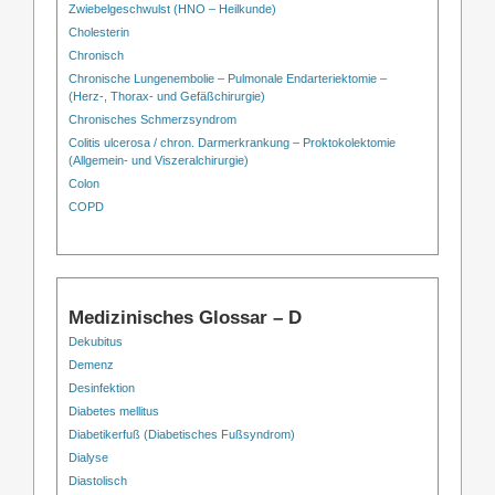
Zwiebelgeschwulst (HNO – Heilkunde)
Cholesterin
Chronisch
Chronische Lungenembolie – Pulmonale Endarteriektomie –
(Herz-, Thorax- und Gefäßchirurgie)
Chronisches Schmerzsyndrom
Colitis ulcerosa / chron. Darmerkrankung – Proktokolektomie
(Allgemein- und Viszeralchirurgie)
Colon
COPD
Medizinisches Glossar – D
Dekubitus
Demenz
Desinfektion
Diabetes mellitus
Diabetikerfuß (Diabetisches Fußsyndrom)
Dialyse
Diastolisch