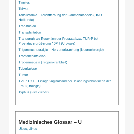
Tinnitus
Tollwut
Tonsillotomie – Teilentfernung der Gaumenmandeln (HNO –
Heilkunde)
Transfusion
Transplantation
Transurethrale Resektion der Prostata bzw. TUR-P bei
Prostatavergrößerung / BPH (Urologie)
Trigeminusneuralgie – Nervenerkrankung (Neurochirurgie)
Tröpfcheninfektion
Tropenmedizin (Tropenkrankheit)
Tuberkulose
Tumor
TVT / TOT – Einlage Vaginalband bei Belastungsinkontinenz der
Frau (Urologie)
Typhus (Fleckfieber)
Medizinisches Glossar – U
Ulcus, Ulkus