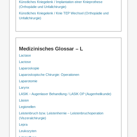
Künstliches Kniegelenk / Implantation einer Knieprothese
(Orthopädie und Unfallchirurgie)
Künstliches Kniegelenk / Knie TEP Wechsel (Orthopädie und
Unfallchirurgie)
Medizinisches Glossar – L
Lactase
Lactose
Laparoskopie
Laparoskopische Chirurgie: Operationen
Laparotomie
Larynx
LASIK – Augenlaser Behandlung / LASIK OP (Augenheilkunde)
Läsion
Legionellen
Leistenbruch bzw. Leistenhernie – Leistenbruchoperation
(Viszeralchirurgie)
Lepra
Leukozyten