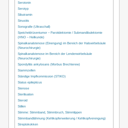
Serotonin
Serotyp
Sibutramin
Sinusitis
Sonografie (Ultraschall)
Speicheldrüsentumor – Parotidektomie / Submandibulektomie
(HNO – Heilkunde)
Spinalkanalstenose (Einengung) im Bereich der Halswirbelsäule
(Neurochirurgie)
Spinalkanalstenose im Bereich der Lendenwirbelsäule
(Neurochirurgie)
Spondylitis ankylosans (Morbus Brechterew)
Stammzellen
Ständige Impfkommission (STIKO)
Status epilepticus
Stenose
Sterilisation
Steroid
Stillen
Stimme: Stimmband, Stimmbruch, Stimmlippen
Stimmbandlähmung (Kehlkopferweiterung / Kehlkopfverengung)
Streptokokken