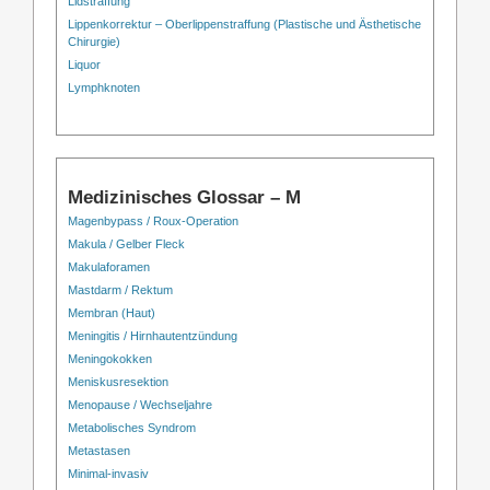
Lidstraffung
Lippenkorrektur – Oberlippenstraffung (Plastische und Ästhetische
Chirurgie)
Liquor
Lymphknoten
Medizinisches Glossar – M
Magenbypass / Roux-Operation
Makula / Gelber Fleck
Makulaforamen
Mastdarm / Rektum
Membran (Haut)
Meningitis / Hirnhautentzündung
Meningokokken
Meniskusresektion
Menopause / Wechseljahre
Metabolisches Syndrom
Metastasen
Minimal-invasiv