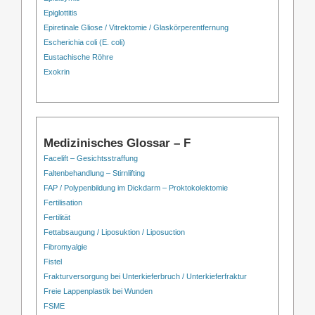
Epiglottitis
Epiretinale Gliose / Vitrektomie / Glaskörperentfernung
Escherichia coli (E. coli)
Eustachische Röhre
Exokrin
Medizinisches Glossar – F
Facelift – Gesichtsstraffung
Faltenbehandlung – Stirnlifting
FAP / Polypenbildung im Dickdarm – Proktokolektomie
Fertilisation
Fertilität
Fettabsaugung / Liposuktion / Liposuction
Fibromyalgie
Fistel
Frakturversorgung bei Unterkieferbruch / Unterkieferfraktur
Freie Lappenplastik bei Wunden
FSME