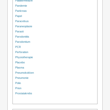
Pallativmedizin
Pandemie
Pankreas
Papel
Paracelsus
Paraneoplasie
Parasit
Parodontitis
Parodontium
PCR
Perforation
Physiotherapie
Placebo
Plasma
Pneumokokken
Pneumonie
Polio
Prion
Prostatakrebs