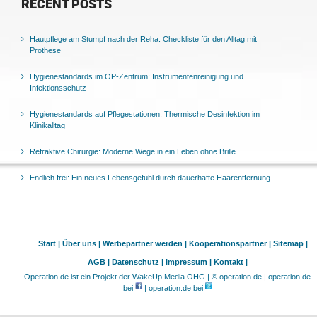
RECENT POSTS
Hautpflege am Stumpf nach der Reha: Checkliste für den Alltag mit
Prothese
Hygienestandards im OP-Zentrum: Instrumentenreinigung und
Infektionsschutz
Hygienestandards auf Pflegestationen: Thermische Desinfektion im
Klinikalltag
Refraktive Chirurgie: Moderne Wege in ein Leben ohne Brille
Endlich frei: Ein neues Lebensgefühl durch dauerhafte Haarentfernung
Start |
Über uns |
Werbepartner werden |
Kooperationspartner |
Sitemap |
AGB |
Datenschutz |
Impressum |
Kontakt |
Operation.de ist ein Projekt der WakeUp Media OHG | © operation.de | operation.de
bei
| operation.de bei