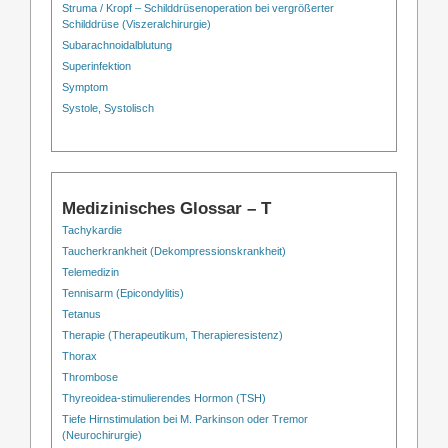
Struma / Kropf – Schilddrüsenoperation bei vergrößerter
Schilddrüse (Viszeralchirurgie)
Subarachnoidalblutung
Superinfektion
Symptom
Systole, Systolisch
Medizinisches Glossar – T
Tachykardie
Taucherkrankheit (Dekompressionskrankheit)
Telemedizin
Tennisarm (Epicondylitis)
Tetanus
Therapie (Therapeutikum, Therapieresistenz)
Thorax
Thrombose
Thyreoidea-stimulierendes Hormon (TSH)
Tiefe Hirnstimulation bei M. Parkinson oder Tremor
(Neurochirurgie)