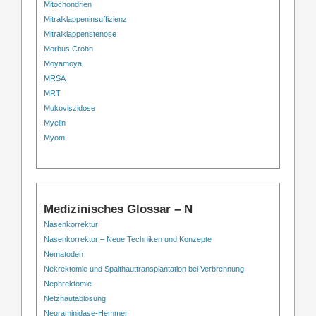
Mitochondrien
Mitralklappeninsuffizienz
Mitralklappenstenose
Morbus Crohn
Moyamoya
MRSA
MRT
Mukoviszidose
Myelin
Myom
Medizinisches Glossar – N
Nasenkorrektur
Nasenkorrektur – Neue Techniken und Konzepte
Nematoden
Nekrektomie und Spalthauttransplantation bei Verbrennung
Nephrektomie
Netzhautablösung
Neuraminidase-Hemmer