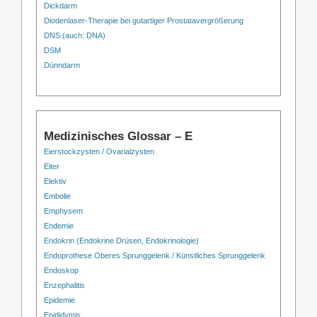
Dickdarm
Diodenlaser-Therapie bei gutartiger Prostatavergrößerung
DNS (auch: DNA)
DSM
Dünndarm
Medizinisches Glossar – E
Eierstockzysten / Ovarialzysten
Eiter
Elektiv
Embolie
Emphysem
Endemie
Endokrin (Endokrine Drüsen, Endokrinologie)
Endoprothese Oberes Sprunggelenk / Künstliches Sprunggelenk
Endoskop
Enzephalitis
Epidemie
Epididymis