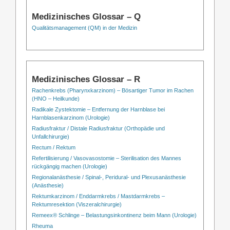
Medizinisches Glossar – Q
Qualitätsmanagement (QM) in der Medizin
Medizinisches Glossar – R
Rachenkrebs (Pharynxkarzinom) – Bösartiger Tumor im Rachen
(HNO – Heilkunde)
Radikale Zystektomie – Entfernung der Harnblase bei
Harnblasenkarzinom (Urologie)
Radiusfraktur / Distale Radiusfraktur (Orthopädie und
Unfallchirurgie)
Rectum / Rektum
Refertilisierung / Vasovasostomie – Sterilisation des Mannes
rückgängig machen (Urologie)
Regionalanästhesie / Spinal-, Peridural- und Plexusanästhesie
(Anästhesie)
Rektumkarzinom / Enddarmkrebs / Mastdarmkrebs –
Rektumresektion (Viszeralchirurgie)
Remeex® Schlinge – Belastungsinkontinenz beim Mann (Urologie)
Rheuma