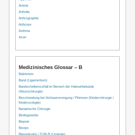
Arterie
Arthritis
Arthrographie
Arthrose
Asthma
Axon
Medizinisches Glossar – B
Bakterium
Band (Ligamentum)
Bandscheibenvorfall im Bereich der Halswirbelsäule
(Neurochirurgie)
Beschneidung bei Vorhautverengung / Phimose (Kinderchirurgie /
Kinderurologie)
Bariatrische Chirurgie
Bindegewebe
Biopsie
Bizeps
Blasenkrebs / TUR-B (Urologie)