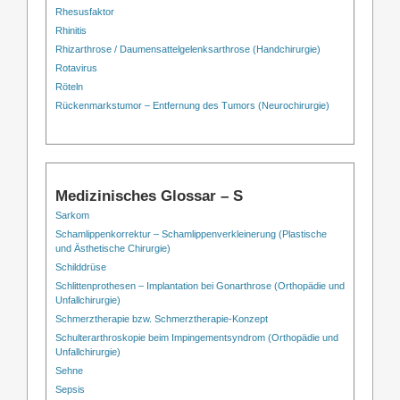
Rhesusfaktor
Rhinitis
Rhizarthrose / Daumensattelgelenksarthrose (Handchirurgie)
Rotavirus
Röteln
Rückenmarkstumor – Entfernung des Tumors (Neurochirurgie)
Medizinisches Glossar – S
Sarkom
Schamlippenkorrektur – Schamlippenverkleinerung (Plastische
und Ästhetische Chirurgie)
Schilddrüse
Schlittenprothesen – Implantation bei Gonarthrose (Orthopädie und
Unfallchirurgie)
Schmerztherapie bzw. Schmerztherapie-Konzept
Schulterarthroskopie beim Impingementsyndrom (Orthopädie und
Unfallchirurgie)
Sehne
Sepsis