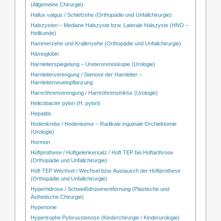
(Allgemeine Chirurgie)
Hallux valgus / Schiefzehe (Orthopädie und Unfallchirurgie)
Halszysten – Mediane Halszyste bzw. Laterale Halszyste (HNO –
Heilkunde)
Hammerzehe und Krallenzehe (Orthopädie und Unfallchirurgie)
Hämoglobin
Harnleiterspiegelung – Ureterorenoskopie (Urologie)
Harnleiterverengung / Stenose der Harnleiter –
Harnleiterneueinpflanzung
Harnröhrenverengung / Harnröhrenstriktur (Urologie)
Helicobacter pylori (H. pylori)
Hepatitis
Hodenkrebs / Hodentumor – Radikale inguinale Orchiektomie
(Urologie)
Hormon
Hüftprothese / Hüftgelenkersatz / Hüft TEP bei Hüftarthrose
(Orthopädie und Unfallchirurgie)
Hüft TEP Wechsel / Wechsel bzw. Austausch der Hüftprothese
(Orthopädie und Unfallchirurgie)
Hyperhidrose / Schweißdrüsenentfernung (Plastische und
Ästhetische Chirurgie)
Hypertonie
Hypertrophe Pylorusstenose (Kinderchirurgie / Kinderurologie)