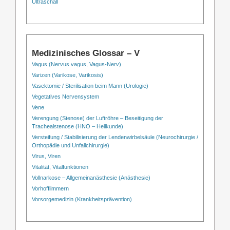
Ultraschall
Medizinisches Glossar – V
Vagus (Nervus vagus, Vagus-Nerv)
Varizen (Varikose, Varikosis)
Vasektomie / Sterilisation beim Mann (Urologie)
Vegetatives Nervensystem
Vene
Verengung (Stenose) der Luftröhre – Beseitigung der
Trachealstenose (HNO – Heilkunde)
Versteifung / Stabilisierung der Lendenwirbelsäule (Neurochirurgie /
Orthopädie und Unfallchirurgie)
Virus, Viren
Vitalität, Vitalfunktionen
Vollnarkose – Allgemeinanästhesie (Anästhesie)
Vorhofflimmern
Vorsorgemedizin (Krankheitsprävention)