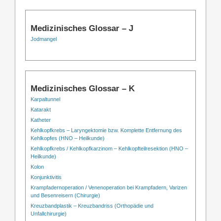
Medizinisches Glossar – J
Jodmangel
Medizinisches Glossar – K
Karpaltunnel
Katarakt
Katheter
Kehlkopfkrebs – Laryngektomie bzw. Komplette Entfernung des
Kehlkopfes (HNO – Heilkunde)
Kehlkopfkrebs / Kehlkopfkarzinom – Kehlkopfteilresektion (HNO –
Heilkunde)
Kolon
Konjunktivitis
Krampfadernoperation / Venenoperation bei Krampfadern, Varizen
und Besenreisern (Chirurgie)
Kreuzbandplastik – Kreuzbandriss (Orthopädie und
Unfallchirurgie)