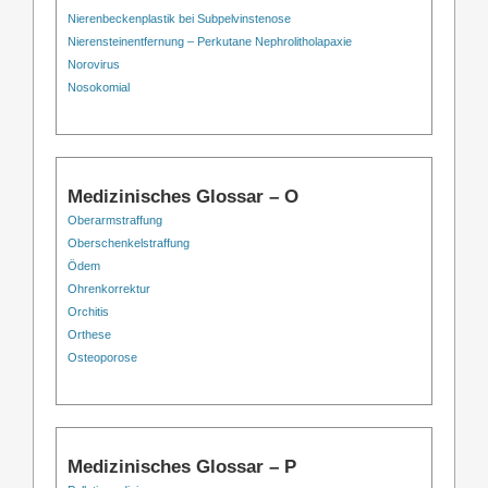
Nierenbeckenplastik bei Subpelvinstenose
Nierensteinentfernung – Perkutane Nephrolitholapaxie
Norovirus
Nosokomial
Medizinisches Glossar – O
Oberarmstraffung
Oberschenkelstraffung
Ödem
Ohrenkorrektur
Orchitis
Orthese
Osteoporose
Medizinisches Glossar – P