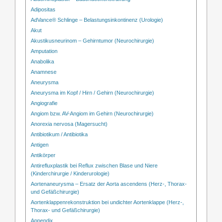
Adipositas
AdVance® Schlinge – Belastungsinkontinenz (Urologie)
Akut
Akustikusneurinom – Gehirntumor (Neurochirurgie)
Amputation
Anabolika
Anamnese
Aneurysma
Aneurysma im Kopf / Hirn / Gehirn (Neurochirurgie)
Angiografie
Angiom bzw. AV-Angiom im Gehirn (Neurochirurgie)
Anorexia nervosa (Magersucht)
Antibiotikum / Antibiotika
Antigen
Antikörper
Antirefluxplastik bei Reflux zwischen Blase und Niere
(Kinderchirurgie / Kinderurologie)
Aortenaneurysma – Ersatz der Aorta ascendens (Herz-, Thorax-
und Gefäßchirurgie)
Aortenklappenrekonstruktion bei undichter Aortenklappe (Herz-,
Thorax- und Gefäßchirurgie)
Appendix