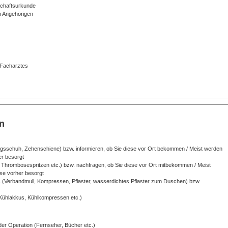
schaftsurkunde
n Angehörigen
 Facharztes
n
tungsschuh, Zehenschiene) bzw. informieren, ob Sie diese vor Ort bekommen / Meist werden
er besorgt
 Thrombosespritzen etc.) bzw. nachfragen, ob Sie diese vor Ort mitbekommen / Meist
ese vorher besorgt
(Verbandmull, Kompressen, Pflaster, wasserdichtes Pflaster zum Duschen) bzw.
 Kühlakkus, Kühlkompressen etc.)
der Operation (Fernseher, Bücher etc.)