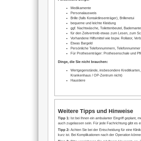
Medikamente
Personalausweis
Brille (falls Kontaktlinsenträger), Brillenetui
bequeme und leichte Kleidung
ggf. Nachtwäsche, Toilettenbeutel, Bademant
für den Zeitvertreib etwas zum Lesen, zum Sc
Vorhandene Hilfsmittel wie bspw. Rollator, V
Etwas Bargeld
Persönliche Telefonnummern, Telefonnummer 
Für Prothesenträger: Prothesenschale und Pfl
Dinge, die Sie nicht brauchen:
Wertgegenstände, insbesondere Kreditkarten, 
Krankenhaus / OP-Zentrum nicht)
Haustiere
Weitere Tipps und Hinweise
Tipp 1:
Ist bei Ihnen ein ambulanter Eingriff geplant
auch zugelassen sein. Für jede Fachrichtung gibt es 
Tipp 2:
Achten Sie bei der Entscheidung für eine Klin
kurz ist. Bei Komplikationen nach der Operation können 