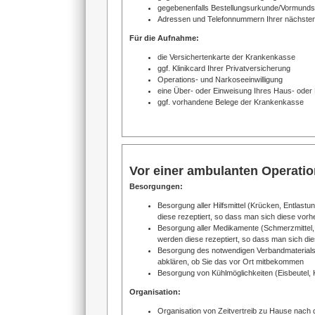
gegebenenfalls Bestellungsurkunde/Vormund
Adressen und Telefonnummern Ihrer nächste
Für die Aufnahme:
die Versichertenkarte der Krankenkasse
ggf. Klinikcard Ihrer Privatversicherung
Operations- und Narkoseeinwilligung
eine Über- oder Einweisung Ihres Haus- oder
ggf. vorhandene Belege der Krankenkasse
Vor einer ambulanten Operatio
Besorgungen:
Besorgung aller Hilfsmittel (Krücken, Entlas
diese rezeptiert, so dass man sich diese vorh
Besorgung aller Medikamente (Schmerzmittel,
werden diese rezeptiert, so dass man sich di
Besorgung des notwendigen Verbandmaterials 
abklären, ob Sie das vor Ort mitbekommen
Besorgung von Kühlmöglichkeiten (Eisbeutel,
Organisation:
Organisation von Zeitvertreib zu Hause nach 