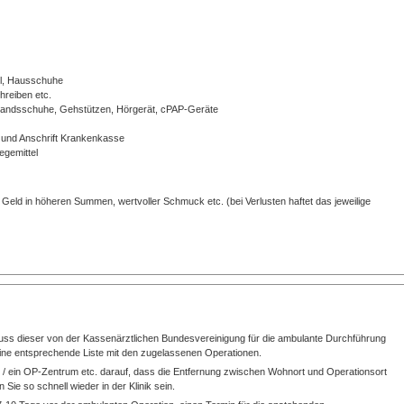
el, Hausschuhe
hreiben etc.
erbandsschuhe, Gehstützen, Hörgerät, cPAP-Geräte
und Anschrift Krankenkasse
egemittel
Geld in höheren Summen, wertvoller Schmuck etc. (bei Verlusten haftet das jeweilige
, muss dieser von der Kassenärztlichen Bundesvereinigung für die ambulante Durchführung
eine entsprechende Liste mit den zugelassenen Operationen.
ik / ein OP-Zentrum etc. darauf, dass die Entfernung zwischen Wohnort und Operationsort
Sie so schnell wieder in der Klinik sein.