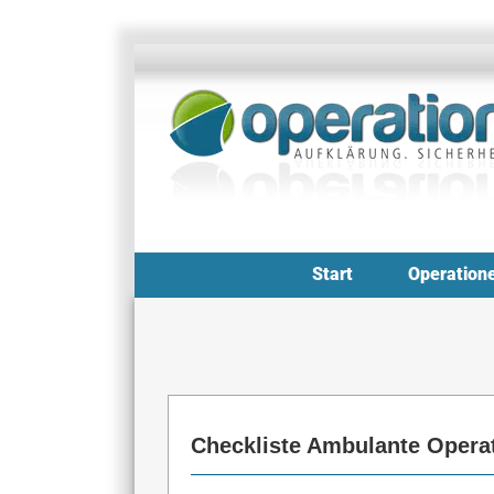
Zum
Inhalt
springen
Start
Operation
Checkliste Ambulante Opera