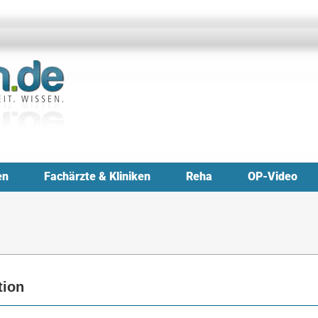
en
Fachärzte & Kliniken
Reha
OP-Video
tion