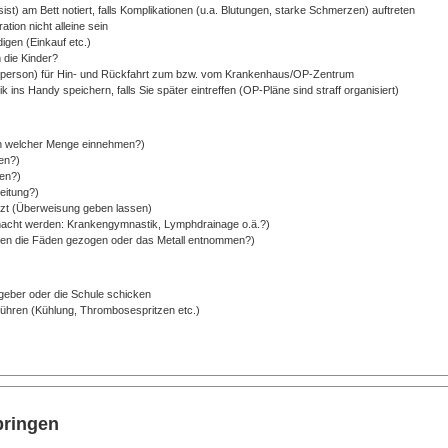
st) am Bett notiert, falls Komplikationen (u.a. Blutungen, starke Schmerzen) auftreten
tion nicht alleine sein
igen (Einkauf etc.)
 die Kinder?
eitperson) für Hin- und Rückfahrt zum bzw. vom Krankenhaus/OP-Zentrum
 ins Handy speichern, falls Sie später eintreffen (OP-Pläne sind straff organisiert)
in welcher Menge einnehmen?)
en?)
zen?)
eitung?)
rzt (Überweisung geben lassen)
macht werden: Krankengymnastik, Lymphdrainage o.ä.?)
den die Fäden gezogen oder das Metall entnommen?)
eber oder die Schule schicken
führen (Kühlung, Thrombosespritzen etc.)
bringen