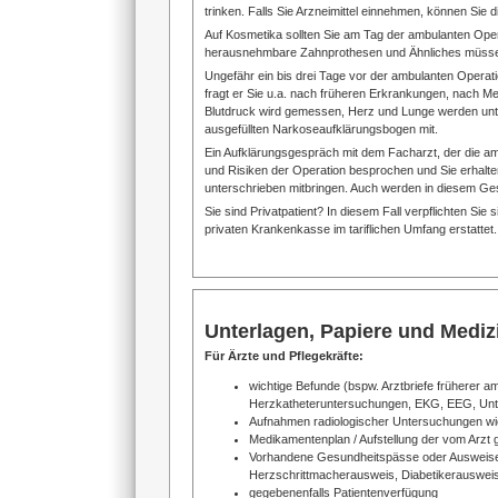
trinken. Falls Sie Arzneimittel einnehmen, können Sie
Auf Kosmetika sollten Sie am Tag der ambulanten Oper
herausnehmbare Zahnprothesen und Ähnliches müssen
Ungefähr ein bis drei Tage vor der ambulanten Operat
fragt er Sie u.a. nach früheren Erkrankungen, nach 
Blutdruck wird gemessen, Herz und Lunge werden unt
ausgefüllten Narkoseaufklärungsbogen mit.
Ein Aufklärungsgespräch mit dem Facharzt, der die ambu
und Risiken der Operation besprochen und Sie erhalte
unterschrieben mitbringen. Auch werden in diesem Ges
Sie sind Privatpatient? In diesem Fall verpflichten S
privaten Krankenkasse im tariflichen Umfang erstattet.
Unterlagen, Papiere und Medi
Für Ärzte und Pflegekräfte:
wichtige Befunde (bspw. Arztbriefe früherer a
Herzkatheteruntersuchungen, EKG, EEG, Unt
Aufnahmen radiologischer Untersuchungen wie
Medikamentenplan / Aufstellung der vom Arzt
Vorhandene Gesundheitspässe oder Ausweise 
Herzschrittmacherausweis, Diabetikerausweis
gegebenenfalls Patientenverfügung