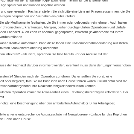
 7-10 Tage vor der ambulanten Operation, einen Termin für die anstehenden
 Tage später vor und können abgeholt werden.
und operierendem Facharzt stellen Sie sich bitte eine Liste mit Fragen zusammen, die Sie
le Fragen besprochen und Sie haben ein gutes Gefühl.
Sie alle Medikamente festhalten, die Sie immer oder gelegentlich einnehmen. Auch halten
der chronischen Erkrankungen, Allergien, bisher durchgeführten Operationen und Unfälle
renden Facharzt. Auch kann er nochmal gegenprüfen, inwiefern (in Absprache mit Ihrem
 werden müssen.
nkasse Kontakt aufnehmen, kann diese Ihnen eine Kostenübernahmeerklärung ausstellen,
privaten Krankenversicherung abrechnet.
 infektfrei? Falls nicht, sprechen Sie bitte bereits vor der Anreise mit der
uss der Facharzt darüber informiert werden, eventuell muss dann der Eingriff verschoben
n ersten 24 Stunden nach der Operation zu führen. Daher sollten Sie vorab eine
olt oder begleitet, falls Sie mit Bus/Bahn nach Hause fahren wollen. Grund dafür sind die
ation vorübergehend Ihre Reaktionsfähigkeit beeinflussen können.
bulanten Operation immer die Anwesenheit eines Erziehungsberechtigten erforderlich. Bei
mit.
nötigt, eine Bescheinigung über den ambulanten Aufenthalt (z.B. für Arbeitgeber,
bitte an eine entsprechende Autositzschale mit Neugeborenen-Einlage für das Köpfchen
 die Fahrt nach Hause.