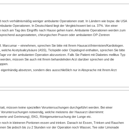
d noch verhältnismäßig weniger ambulante Operationen statt. In Ländern wie bspw. die USA
mbulante Operationen. In Deutschland liegt der Vergleichswert bei ca. 37%. Von einer
rte noch am Tag des Eingriffs nach Hause gehen kann. Ambulante Operationen werden zum
entsprechend ausgestatteten, chirurgischen Praxen oder ambulanten OP-Zentren
 Marcumar – einnehmen, sprechen Sie bitte mit Ihrem Hausarzt/Internisten/Kardiologen.
lche Acetylsalicylsäure (ASS), Ticlopidin oder Clopidogrel enthalten, sprechen Sie bitte
Tage vor der ambulanten Operation abzusetzen. Falls Sie Patient mit Diabetes mellitus Typ
lt werden, müssen Sie auch mit Ihrem behandelnden Arzt darüber sprechen und die
oppen.
eigenhändig absetzen, sondern dies ausschließlich nur in Absprache mit Ihrem Arzt
 statt, müssen keine speziellen Voruntersuchungen durchgeführt werden. Bei einer
d Voruntersuchungen notwendig, welche meistens der Hausarzt übernimmt:
enwerte und Gerinnung), EKG, Röntgenuntersuchung der Lunge etc.
e noch in kleineren Portionen essen und trinken. Danach ist Essen, Trinken und Rauchen
nnen Sie jedoch bis zu 2 Stunden vor der Operation noch Wasser, Tee oder Limonade