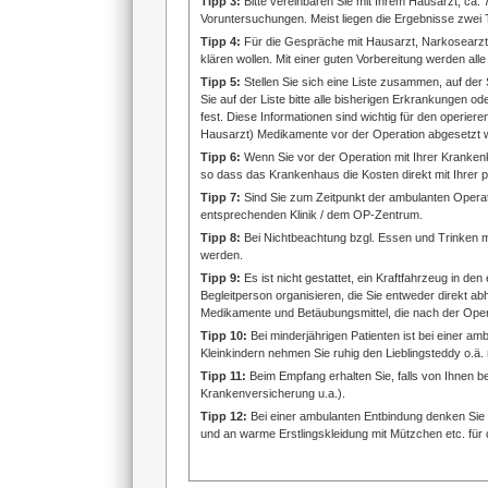
Tipp 3:
Bitte vereinbaren Sie mit Ihrem Hausarzt, ca.
Voruntersuchungen. Meist liegen die Ergebnisse zwei
Tipp 4:
Für die Gespräche mit Hausarzt, Narkosearzt 
klären wollen. Mit einer guten Vorbereitung werden al
Tipp 5:
Stellen Sie sich eine Liste zusammen, auf der 
Sie auf der Liste bitte alle bisherigen Erkrankungen o
fest. Diese Informationen sind wichtig für den operie
Hausarzt) Medikamente vor der Operation abgesetzt
Tipp 6:
Wenn Sie vor der Operation mit Ihrer Kranke
so dass das Krankenhaus die Kosten direkt mit Ihrer 
Tipp 7:
Sind Sie zum Zeitpunkt der ambulanten Operation
entsprechenden Klinik / dem OP-Zentrum.
Tipp 8:
Bei Nichtbeachtung bzgl. Essen und Trinken m
werden.
Tipp 9:
Es ist nicht gestattet, ein Kraftfahrzeug in de
Begleitperson organisieren, die Sie entweder direkt abh
Medikamente und Betäubungsmittel, die nach der Oper
Tipp 10:
Bei minderjährigen Patienten ist bei einer am
Kleinkindern nehmen Sie ruhig den Lieblingsteddy o.ä. 
Tipp 11:
Beim Empfang erhalten Sie, falls von Ihnen be
Krankenversicherung u.a.).
Tipp 12:
Bei einer ambulanten Entbindung denken Sie 
und an warme Erstlingskleidung mit Mützchen etc. für