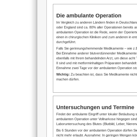
Die ambulante Operation
Im Vergleich zu anderen Ländern finden in Deutschlan
oder England sind ca. 80% aller Operationen bereits a
ambulanten Operation ist die Rede, wenn der Operie
einen in chirurgischen Kliniken und zum anderen in 
durchgeführt.
Falls Sie gerinnungshemmende Medikamente – wie z.B.
Bei Einnahme anderer blutverdünnender Medikamente, we
ebenfalls mit Ihrem behandelnden Arzt, um diese acht 
II sind und mit metforminhaltigen Präparaten behande
Einnahme zwei Tage vor der ambulanten Operation st
Wichtig:
Zu beachten ist, dass Sie Medikamente nicht 
machen dürfen.
Untersuchungen und Termine
Findet der ambulante Eingriff unter lokaler Betäubung
ambulanten Operation unter Vollnarkose hingegen sin
Laboruntersuchung des Blutes (Blutbild, Leber, Nier
Bis 6 Stunden vor der ambulanten Operation dürfen Si
nicht mehr erlaubt. Ausnahme: In geringen Mengen kö