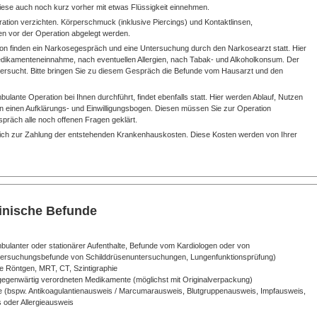
 diese auch noch kurz vorher mit etwas Flüssigkeit einnehmen.
ation verzichten. Körperschmuck (inklusive Piercings) und Kontaktlinsen,
 vor der Operation abgelegt werden.
ion finden ein Narkosegespräch und eine Untersuchung durch den Narkosearzt statt. Hier
Medikamenteneinnahme, nach eventuellen Allergien, nach Tabak- und Alkoholkonsum. Der
ersucht. Bitte bringen Sie zu diesem Gespräch die Befunde vom Hausarzt und den
lante Operation bei Ihnen durchführt, findet ebenfalls statt. Hier werden Ablauf, Nutzen
n einen Aufklärungs- und Einwilligungsbogen. Diesen müssen Sie zur Operation
präch alle noch offenen Fragen geklärt.
ie sich zur Zahlung der entstehenden Krankenhauskosten. Diese Kosten werden von Ihrer
zinische Befunde
mbulanter oder stationärer Aufenthalte, Befunde vom Kardiologen oder von
ersuchungsbefunde von Schilddrüsenuntersuchungen, Lungenfunktionsprüfung)
 Röntgen, MRT, CT, Szintigraphie
 gegenwärtig verordneten Medikamente (möglichst mit Originalverpackung)
(bspw. Antikoagulantienausweis / Marcumarausweis, Blutgruppenausweis, Impfausweis,
 oder Allergieausweis