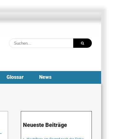
Suche
nach:
Glossar
News
Neueste Beiträge
Hautpflege am Stumpf nach der Reha: