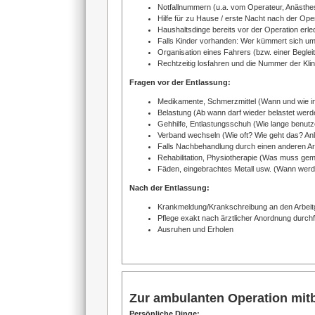
Notfallnummern (u.a. vom Operateur, Anästhesi
Hilfe für zu Hause / erste Nacht nach der Opera
Haushaltsdinge bereits vor der Operation erled
Falls Kinder vorhanden: Wer kümmert sich um
Organisation eines Fahrers (bzw. einer Begl
Rechtzeitig losfahren und die Nummer der Klinik
Fragen vor der Entlassung:
Medikamente, Schmerzmittel (Wann und wie 
Belastung (Ab wann darf wieder belastet werd
Gehhilfe, Entlastungsschuh (Wie lange benut
Verband wechseln (Wie oft? Wie geht das? Anl
Falls Nachbehandlung durch einen anderen A
Rehabilitation, Physiotherapie (Was muss ge
Fäden, eingebrachtes Metall usw. (Wann wer
Nach der Entlassung:
Krankmeldung/Krankschreibung an den Arbeitg
Pflege exakt nach ärztlicher Anordnung durch
Ausruhen und Erholen
Zur ambulanten Operation mit
Persönliche Dinge: