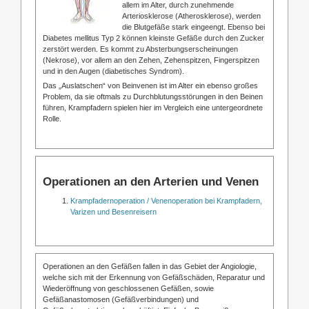
allem im Alter, durch zunehmende
Arteriosklerose (Atherosklerose), werden
die Blutgefäße stark eingeengt. Ebenso bei
Diabetes mellitus Typ 2 können kleinste Gefäße durch den Zucker
zerstört werden. Es kommt zu Absterbungserscheinungen
(Nekrose), vor allem an den Zehen, Zehenspitzen, Fingerspitzen
und in den Augen (diabetisches Syndrom).
Das „Auslatschen“ von Beinvenen ist im Alter ein ebenso großes
Problem, da sie oftmals zu Durchblutungsstörungen in den Beinen
führen, Krampfadern spielen hier im Vergleich eine untergeordnete
Rolle.
Operationen an den Arterien und Venen
Krampfadernoperation / Venenoperation bei Krampfadern,
Varizen und Besenreisern
Operationen an den Gefäßen fallen in das Gebiet der Angiologie,
welche sich mit der Erkennung von Gefäßschäden, Reparatur und
Wiederöffnung von geschlossenen Gefäßen, sowie
Gefäßanastomosen (Gefäßverbindungen) und