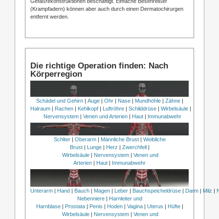
Gefäßrekonstruktionen beschäftigt. Einfache Besenreißer
(Krampfadern) können aber auch durch einen Dermatochirurgen
entfernt werden.
Die richtige Operation finden: Nach
Körperregion
Schädel und Gehirn
|
Auge
|
Ohr
|
Nase
|
Mundhöhle
|
Zähne
|
Halraum
|
Rachen
|
Kehlkopf
|
Luftröhre
|
Schilddrüse
|
Wirbelsäule
|
Nervensystem
|
Venen und Arterien
|
Haut
|
Immunabwehr
Schlter
|
Oberarm
|
Männliche Brust
|
Weibliche
Brust
|
Lunge
|
Herz
|
Zwerchfell
|
Wirbelsäule
|
Nervensystem
|
Venen und
Arterien
|
Haut
|
Immunabwehr
Unterarm
|
Hand
|
Bauch
|
Magen
|
Leber
|
Bauchspeicheldrüse
|
Darm
|
Milz
|
Nebenniere
|
Harnleiter und
Harnblase
|
Prostata
|
Penis
|
Hoden
|
Vagina
|
Uterus
|
Hüfte
|
Wirbelsäule
|
Nervensystem
|
Venen und