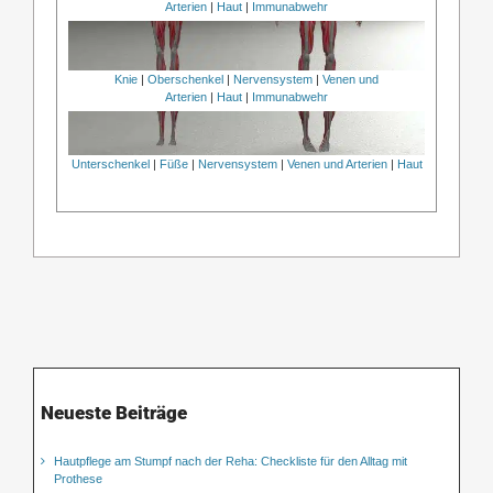
Arterien
|
Haut
|
Immunabwehr
Knie
|
Oberschenkel
|
Nervensystem
|
Venen und
Arterien
|
Haut
|
Immunabwehr
Unterschenkel
|
Füße
|
Nervensystem
|
Venen und Arterien
|
Haut
Neueste Beiträge
Hautpflege am Stumpf nach der Reha: Checkliste für den Alltag mit
Prothese