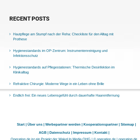
RECENT POSTS
Hautpflege am Stumpf nach der Reha: Checkliste für den Alltag mit
Prothese
Hygienestandards im OP-Zentrum: Instrumentenreinigung und
Infektionsschutz
Hygienestandards auf Pflegestationen: Thermische Desinfektion im
Klinikalltag
Refraktive Chirurgie: Moderne Wege in ein Leben ohne Brille
Endlich frei: Ein neues Lebensgefühl durch dauerhafte Haarentfernung
Start |
Über uns |
Werbepartner werden |
Kooperationspartner |
Sitemap |
AGB |
Datenschutz |
Impressum |
Kontakt |
Operation.de ist ein Projekt der WakeUp Media OHG | © operation.de | operation.de