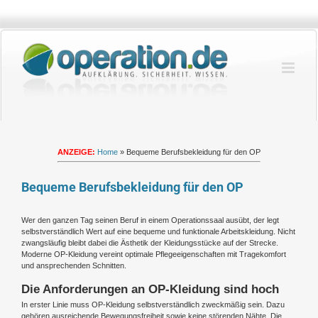
Zum
Inhalt
springen
ANZEIGE:
Home
»
Bequeme Berufsbekleidung für den OP
Bequeme Berufsbekleidung für den OP
Wer den ganzen Tag seinen Beruf in einem Operationssaal ausübt, der legt
selbstverständlich Wert auf eine bequeme und funktionale Arbeitskleidung. Nicht
zwangsläufig bleibt dabei die Ästhetik der Kleidungsstücke auf der Strecke.
Moderne OP-Kleidung vereint optimale Pflegeeigenschaften mit Tragekomfort
und ansprechenden Schnitten.
Die Anforderungen an OP-Kleidung sind hoch
In erster Linie muss OP-Kleidung selbstverständlich zweckmäßig sein. Dazu
gehören ausreichende Bewegungsfreiheit sowie keine störenden Nähte. Die