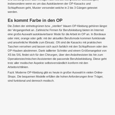
insbesondere wenn es um das Autoklavieren der OP-Kasacks und
Schlupfhosen geht, Muster versendet welche in 2 bis 3 Gängen getestet
werden.
Es kommt Farbe in den OP
Die Zeiten der einheitsgrünen bzw. „sterilen“ blauen OP-Kleidung gehören längst
der Vergangenheit an. Zahlreiche Firmen für Berufskleidung bieten im Internet
eine große Auswahl autoklavierbarer Mode für die Arbeit im OP an. In Bordeaux
oder mint, orange oder gelb: mit der aktuellen Berufsmode kommen funktionale
und ansehnliche Modelle zum Einsatz. Oft sind die Kasacks mit praktischen
Taschen versehen und lassen sich auch farblich mit den Schlupfhosen oder den
OP-Hauben abstimmen. Dank taillierter Schnitte und einem Größenangebot von
XS bis 5XL findet sich für den Chirurgen, über den Anästhesisten bis hin zum
Operationstechnischen Assistenten die passende Berufsbekleidung. Diese geht
trotz aller modischer Aspekte selbstverständlich konform mit den
Arbeitsrichtlinien.
Fazit: Moderne OP-Kleidung gibt es heute in großer Auswahl in vielen Online-
Shops. Die bequemen Modelle erfüllen die hohen Anforderungen ihrer Träger,
sind funktional und dennoch modisch.