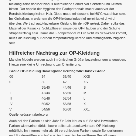
Kleidung sollte darüber hinaus ausreichend Schutz vor Sekreten und Keimen
bieten. Der Aspekt der Hygiene des Fachpersonals macht auch vor der
Berufsbekleidung keinen Halt. Diese muss mindestens bei 60°C waschbar sein.
Im Klinikalltag, in welchem die OP-Kleidung industriell gereinigt wird, wird
überdies Wert auf autoklavierbare Kleidung für den OP gelegt. Daher sollte das
Material der Kasacks, Schlupfhosen sowie der OP-Hauben und der Schuhe
strapazierfähig sein. Damit das Fachpersonal im OP nicht ins Schwitzen kommt,
muss die Kleidung außerdem temperaturregulierend und atmungsaktiv zugleich
sein.
Hilfreicher Nachtrag zur OP-Kleidung
Manche Modelle werden auch in römischen Größenbezeichnungen angegeben.
Hierzu eine kleine Umrechnung zur Orientierung:
Größe OP-Kleidung
Damengröße
Herrengröße
Unisex Größe
00
34
38/40
XXS
0
36
42
XS
I
38/40
44/46
S
II
42/44
48/50
M
III
46/48
52/54
L
IV
50/52
56/58
XL
V
54/56
60/60
XXL
Quelle: grössentabelle.org
Auch bei den Farben tut sich Jahr für Jahr Neues auf. So sind inzwischen
Farben wie marine, türkis, beere selbst als autoklavierbare OP-Kleidung
erhältlich. Im Internet mehr als 16 verschiedene Farben, sowie Sonderformen
und Sondergrößen aus Anfrage. Auch werden bei größeren Bestellungen,