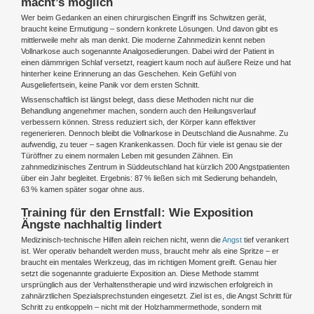
macht’s möglich
Wer beim Gedanken an einen chirurgischen Eingriff ins Schwitzen gerät,
braucht keine Ermutigung – sondern konkrete Lösungen. Und davon gibt es
mittlerweile mehr als man denkt. Die moderne Zahnmedizin kennt neben
Vollnarkose auch sogenannte Analgosedierungen. Dabei wird der Patient in
einen dämmrigen Schlaf versetzt, reagiert kaum noch auf äußere Reize und hat
hinterher keine Erinnerung an das Geschehen. Kein Gefühl von
Ausgeliefertsein, keine Panik vor dem ersten Schnitt.
Wissenschaftlich ist längst belegt, dass diese Methoden nicht nur die
Behandlung angenehmer machen, sondern auch den Heilungsverlauf
verbessern können. Stress reduziert sich, der Körper kann effektiver
regenerieren. Dennoch bleibt die Vollnarkose in Deutschland die Ausnahme. Zu
aufwendig, zu teuer – sagen Krankenkassen. Doch für viele ist genau sie der
Türöffner zu einem normalen Leben mit gesunden Zähnen. Ein
zahnmedizinisches Zentrum in Süddeutschland hat kürzlich 200 Angstpatienten
über ein Jahr begleitet. Ergebnis: 87 % ließen sich mit Sedierung behandeln,
63 % kamen später sogar ohne aus.
Training für den Ernstfall: Wie Exposition
Ängste nachhaltig lindert
Medizinisch-technische Hilfen allein reichen nicht, wenn die
Angst
tief verankert
ist. Wer operativ behandelt werden muss, braucht mehr als eine Spritze – er
braucht ein mentales Werkzeug, das im richtigen Moment greift. Genau hier
setzt die sogenannte graduierte Exposition an. Diese Methode stammt
ursprünglich aus der Verhaltenstherapie und wird inzwischen erfolgreich in
zahnärztlichen Spezialsprechstunden eingesetzt. Ziel ist es, die Angst Schritt für
Schritt zu entkoppeln – nicht mit der Holzhammermethode, sondern mit