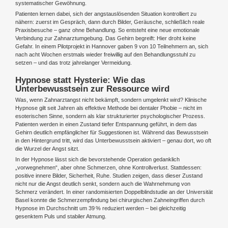
systematischer Gewöhnung.
Patienten lernen dabei, sich der angstauslösenden Situation kontrolliert zu
nähern: zuerst im Gespräch, dann durch Bilder, Geräusche, schließlich reale
Praxisbesuche – ganz ohne Behandlung. So entsteht eine neue emotionale
Verbindung zur Zahnarztumgebung. Das Gehirn begreift: Hier droht keine
Gefahr. In einem Pilotprojekt in Hannover gaben 9 von 10 Teilnehmern an, sich
nach acht Wochen erstmals wieder freiwillig auf den Behandlungsstuhl zu
setzen – und das trotz jahrelanger Vermeidung.
Hypnose statt Hysterie: Wie das
Unterbewusstsein zur Ressource wird
Was, wenn Zahnarztangst nicht bekämpft, sondern umgelenkt wird? Klinische
Hypnose gilt seit Jahren als effektive Methode bei dentaler Phobie – nicht im
esoterischen Sinne, sondern als klar strukturierter psychologischer Prozess.
Patienten werden in einen Zustand tiefer Entspannung geführt, in dem das
Gehirn deutlich empfänglicher für Suggestionen ist. Während das Bewusstsein
in den Hintergrund tritt, wird das Unterbewusstsein aktiviert – genau dort, wo oft
die Wurzel der Angst sitzt.
In der Hypnose lässt sich die bevorstehende Operation gedanklich
„vorwegnehmen“, aber ohne Schmerzen, ohne Kontrollverlust. Stattdessen:
positive innere Bilder, Sicherheit, Ruhe. Studien zeigen, dass dieser Zustand
nicht nur die Angst deutlich senkt, sondern auch die Wahrnehmung von
Schmerz verändert. In einer randomisierten Doppelblindstudie an der Universität
Basel konnte die Schmerzempfindung bei chirurgischen Zahneingriffen durch
Hypnose im Durchschnitt um 39 % reduziert werden – bei gleichzeitig
gesenktem Puls und stabiler Atmung.