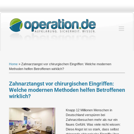
Zum
Inhalt
springen
Home
»
Zahnarztangst vor chirurgischen Eingriffen: Welche modernen
Methoden helfen Betroffenen wirklich?
Zahnarztangst vor chirurgischen Eingriffen:
Welche modernen Methoden helfen Betroffenen
wirklich?
Zeige
Knapp 12 Millionen Menschen in
grösseres
Deutschland verspüren bei
Bild
Zahnarztbesuchen mehr als nur ein
flaues Gefühl. Was viele nicht wissen:
Diese Angst ist so stark, dass selbst
dringende chirurgische Eingriffe über