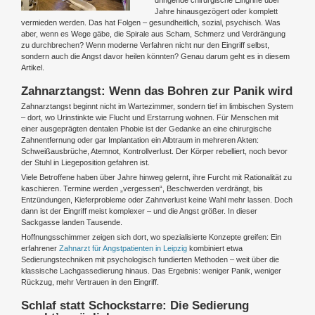
Jahre hinausgezögert oder komplett
vermieden werden. Das hat Folgen – gesundheitlich, sozial, psychisch. Was
aber, wenn es Wege gäbe, die Spirale aus Scham, Schmerz und Verdrängung
zu durchbrechen? Wenn moderne Verfahren nicht nur den Eingriff selbst,
sondern auch die Angst davor heilen könnten? Genau darum geht es in diesem
Artikel.
Zahnarztangst: Wenn das Bohren zur Panik wird
Zahnarztangst beginnt nicht im Wartezimmer, sondern tief im limbischen System
– dort, wo Urinstinkte wie Flucht und Erstarrung wohnen. Für Menschen mit
einer ausgeprägten dentalen Phobie ist der Gedanke an eine chirurgische
Zahnentfernung oder gar Implantation ein Albtraum in mehreren Akten:
Schweißausbrüche, Atemnot, Kontrollverlust. Der Körper rebelliert, noch bevor
der Stuhl in Liegeposition gefahren ist.
Viele Betroffene haben über Jahre hinweg gelernt, ihre Furcht mit Rationalität zu
kaschieren. Termine werden „vergessen“, Beschwerden verdrängt, bis
Entzündungen, Kieferprobleme oder Zahnverlust keine Wahl mehr lassen. Doch
dann ist der Eingriff meist komplexer – und die Angst größer. In dieser
Sackgasse landen Tausende.
Hoffnungsschimmer zeigen sich dort, wo spezialisierte Konzepte greifen: Ein
erfahrener
Zahnarzt für Angstpatienten in Leipzig
kombiniert etwa
Sedierungstechniken mit psychologisch fundierten Methoden – weit über die
klassische Lachgassedierung hinaus. Das Ergebnis: weniger Panik, weniger
Rückzug, mehr Vertrauen in den Eingriff.
Schlaf statt Schockstarre: Die Sedierung