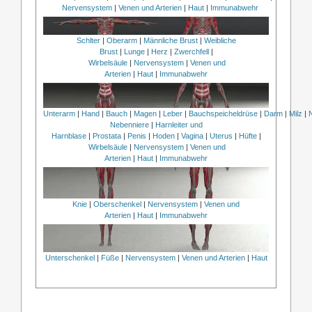
Nervensystem
|
Venen und Arterien
|
Haut
|
Immunabwehr
Schlter
|
Oberarm
|
Männliche Brust
|
Weibliche
Brust
|
Lunge
|
Herz
|
Zwerchfell
|
Wirbelsäule
|
Nervensystem
|
Venen und
Arterien
|
Haut
|
Immunabwehr
Unterarm
|
Hand
|
Bauch
|
Magen
|
Leber
|
Bauchspeicheldrüse
|
Darm
|
Milz
|
Nebenniere
|
Harnleiter und
Harnblase
|
Prostata
|
Penis
|
Hoden
|
Vagina
|
Uterus
|
Hüfte
|
Wirbelsäule
|
Nervensystem
|
Venen und
Arterien
|
Haut
|
Immunabwehr
Knie
|
Oberschenkel
|
Nervensystem
|
Venen und
Arterien
|
Haut
|
Immunabwehr
Unterschenkel
|
Füße
|
Nervensystem
|
Venen und Arterien
|
Haut