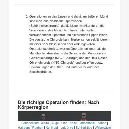
Operationen an den Lippen und damit am äußeren Mund
sind meistens plastische Operationen
(Schönheitschirurgie), da die Lippen im Alter durch die
Veränderung des Gesichts oftmals unter Falten,
verblassendem Lippenrot und einfallenden Lippen leiden.
Die plastische Chirurgie kann hierbei schon seit längerem
mit einer sehr klassischen aber wirkungsvollen
Operationstechnik aufwarten.Operationen innerhalb der
Mundhöhle fallen eher in die Bereiche der Mund-Kiefer-
Gesichtschirurgie (MKG-Chirurgie) und der Hals-Nasen-
Ohrenchirurgie (HNO-Chirurgie) und betreffen bspw.
Erkrankungen der Ober- und Unterkiefer oder der
Speicheldrüsen.
Die richtige Operation finden: Nach
Körperregion
Schädel und Gehirn
|
Auge
|
Ohr
|
Nase
|
Mundhöhle
|
Zähne
|
Halraum
|
Rachen
|
Kehlkopf
|
Luftröhre
|
Schilddrüse
|
Wirbelsäule
|