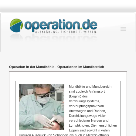
Zum
Inhalt
springen
Operation in der Mundhöhle - Operationen im Mundbereich
Mundhöhle und Mundbereich
sind zugleich Anfangsort
(Beginn) des
Verdauungssystems,
Verknüpfungspunkt von
Atemwegen und Rachen,
Durchleitungswege vieler
verschiedener Nerven und
Lymphknoten. Die menschlichen
Lippen sind sowohl in vielen
Kulturen Ausdruck von Schönheit, als auch in Medizin oftmals