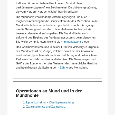
Indikator für verschiedene Krankheiten. So sind blaue,
verkümmerte Lippen oft ein Zeichen einer Durchblutungsstörung,
die vom Herzen (Herzschwäche) herrühren kann.
Die Mundhöhle vereint damit Verdauungsbeginn und auch
möglichen Atemweg für die Sauerstoffzufuhr des Menschen. In der
Mundhöhle haben verschiedene Speicheldrüsen Ihre Ausgänge,
um die Nahrung und vor allem die enthaltenen Kohlenhydrate
bereits vorbereitend aufzuspalten. Die Mundhöhle ist auch
aufgrund des Beginns des Verdauungssystems beim Menschen
Sitz vieler Lymphknoten, welche die
» Immunabwehr
steuern.
Das wohl bekannteste und in seiner Funktion vielseitigste Organ in
der Mundhöhle ist die Zunge, welche sowohl bei der Artikulation
von Lauten (Sprechen) als auch zur Zuführung und ordentlichem
Zerkauen der Nahrungsbestandteile dient. Die Bewegungen und
Größe der Zunge formen des Weiteren das menschliche Gesicht
und beeinflussen die Stellung der
» Zähne
des Menschen.
Operationen an Mund und in der
Mundhöhle
Lippenkorrektur – Oberlippenstraffung
Zahnimplantate und Zahnersatz