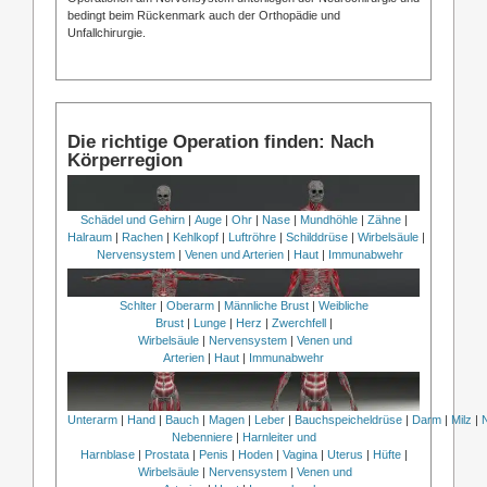
bedingt beim Rückenmark auch der Orthopädie und
Unfallchirurgie.
Die richtige Operation finden: Nach
Körperregion
Schädel und Gehirn
|
Auge
|
Ohr
|
Nase
|
Mundhöhle
|
Zähne
|
Halraum
|
Rachen
|
Kehlkopf
|
Luftröhre
|
Schilddrüse
|
Wirbelsäule
|
Nervensystem
|
Venen und Arterien
|
Haut
|
Immunabwehr
Schlter
|
Oberarm
|
Männliche Brust
|
Weibliche
Brust
|
Lunge
|
Herz
|
Zwerchfell
|
Wirbelsäule
|
Nervensystem
|
Venen und
Arterien
|
Haut
|
Immunabwehr
Unterarm
|
Hand
|
Bauch
|
Magen
|
Leber
|
Bauchspeicheldrüse
|
Darm
|
Milz
|
Nebenniere
|
Harnleiter und
Harnblase
|
Prostata
|
Penis
|
Hoden
|
Vagina
|
Uterus
|
Hüfte
|
Wirbelsäule
|
Nervensystem
|
Venen und