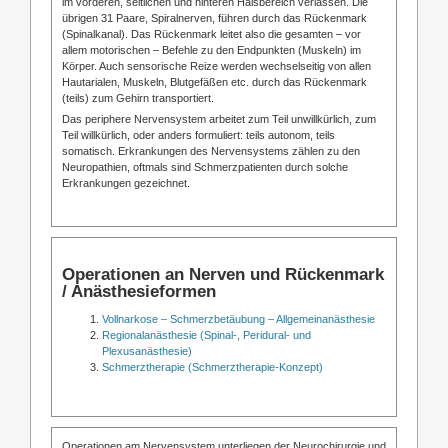
im vorderen, seitlichen und hinteren Halsbereich verlassen. Die
übrigen 31 Paare, Spiralnerven, führen durch das Rückenmark
(Spinalkanal). Das Rückenmark leitet also die gesamten – vor
allem motorischen – Befehle zu den Endpunkten (Muskeln) im
Körper. Auch sensorische Reize werden wechselseitig von allen
Hautarialen, Muskeln, Blutgefäßen etc. durch das Rückenmark
(teils) zum Gehirn transportiert.
Das periphere Nervensystem arbeitet zum Teil unwillkürlich, zum
Teil willkürlich, oder anders formuliert: teils autonom, teils
somatisch. Erkrankungen des Nervensystems zählen zu den
Neuropathien, oftmals sind Schmerzpatienten durch solche
Erkrankungen gezeichnet.
Operationen an Nerven und Rückenmark
/ Anästhesieformen
Vollnarkose – Schmerzbetäubung – Allgemeinanästhesie
Regionalanästhesie (Spinal-, Peridural- und
Plexusanästhesie)
Schmerztherapie (Schmerztherapie-Konzept)
Operationen am Nervensystem unterliegen der Neurochirurgie und