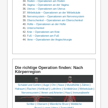
Hoden – Operationen am Hoden
Vagina – Operationen an der Vagina
Uterus – Operationen am Uterus
Wirbelsäule – Operationen an der Wirbelsäule
Nervensystem – Operationen am Nervensystem
Oberschenkel – Operationen am Oberschenkel
Hüfte – Operationen an der Hüfte
Unterschenkel
Knie – Operationen am Knie
Fuß – Operationen am Fuß
Vene – Operationen der Angiochirurgie
Die richtige Operation finden: Nach
Körperregion
Schädel und Gehirn
|
Auge
|
Ohr
|
Nase
|
Mundhöhle
|
Zähne
|
Halraum
|
Rachen
|
Kehlkopf
|
Luftröhre
|
Schilddrüse
|
Wirbelsäule
|
Nervensystem
|
Venen und Arterien
|
Haut
|
Immunabwehr
Schlter
|
Oberarm
|
Männliche Brust
|
Weibliche
Brust
|
Lunge
|
Herz
|
Zwerchfell
|