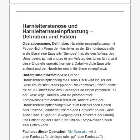
Harnleiterstenose und
Harnleiterneueinpflanzung –
Definition und Fakten
Operationsname, Definition:
Harnleiterneueinpflanzung mit
Psoas-Hitch / Wenn der Harnleiter an der Einmündungsstelle
in die Blase eine Engstelle (Stenose) hat, die den Abfluss des
Urins beeinträchtigt und zu einem Aufstau des Urins führt, wird
diese Engstelle operativ korrigiert. Dabei wird die Engstelle
entfernt und der Harnleiter neu in die Blase eingepflanzt.
Hintergrundinformationen:
Bei der
Harnleiterneueinpflanzung mit Psoas-Hitch wird ein Teil der
Blase am Muskel Psoas (großer Rückenmuskel) fixiert, damit
die neue Eintrittsstelle des Harnleiters an einem immobilen Teil
der Blase liegt. Dadurch wird die postoperative
Komplikationsrate deutlich reduziert. Andere Arten der
Harnleiterneueinpflanzungen wie zum Beispiel nach Cohen
oder Politano-Leadbetter fixieren den Harnleiter an der Blase
selbst, was zu großer Bewegung des Harnleiters bei Füllung
und Entleerung der Blase führt und so Komplikationen nach
sich ziehen kann.
Facharzt dieser Operation:
Die Operation
wird
vom
Facharzt für Urologie oder ggf. vom Facharzt für