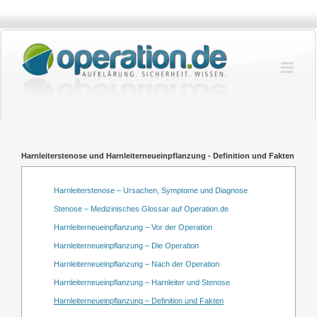
Zum
Inhalt
springen
Harnleiterstenose und Harnleiterneueinpflanzung - Definition und Fakten
Harnleiterstenose – Ursachen, Symptome und Diagnose
Stenose – Medizinisches Glossar auf Operation.de
Harnleiterneueinpflanzung – Vor der Operation
Harnleiterneueinpflanzung – Die Operation
Harnleiterneueinpflanzung – Nach der Operation
Harnleiterneueinpflanzung – Harnleiter und Stenose
Harnleiterneueinpflanzung – Definition und Fakten