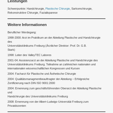
Leistungen
Schwerpunkte: Handchirurgie,
Plastische Chirurgie
, Sarkomchirurgie,
Rekonstruktive Chirurgie, Fazialisparese
Weitere Informationen
Beruflicher Werdegang:
1998-2000:
Arzt im Praktikum an der Abteilung Plastische und Handchirurgie
des
Universitätsklinikums Freiburg (Ärztlicher Direktor: Prof. Dr. G.B.
Stark)
1998:
Leiter des ValleyTEC Labores
2001-04:
Assistenzarzt an der Abteilung Plastische und Handchirurgie des
Universitätsklinikums Freiburg. Teilnahme an zahlreichen nationalen und
internationalen wissenschaftlichen Kongressen und Kursen
2004
: Facharzt für Plastische und Ästhetische Chirurgie
2004
: Qualitätsmanagmentbeauftragter der Abteilung – Erfolgreiche
Zertifizierung nach DIN ISO 9001:2000
2004
: Ernennung zum geschäftsführenden Oberarzt der Abteilung Plastische
und
Handchirurgie des Universitätsklinikums Freiburg
2008
: Ernennung von der Albert-Ludwigs-Universität Freiburg zum
Privatdozenten