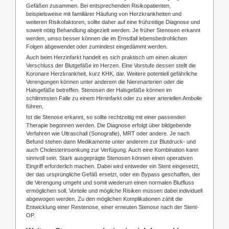
Gefäßen zusammen. Bei entsprechenden Risikopatienten,
beispielsweise mit familiärer Häufung von Herzkrankheiten und
weiteren Risikofaktoren, sollte daher auf eine frühzeitige Diagnose und
soweit nötig Behandlung abgezielt werden. Je früher Stenosen erkannt
werden, umso besser können die im Ernstfall lebensbedrohlichen
Folgen abgewendet oder zumindest eingedämmt werden.
Auch beim Herzinfarkt handelt es sich praktisch um einen akuten
Verschluss der Blutgefäße im Herzen. Eine Vorstufe dessen stellt die
Koronare Herzkrankheit, kurz KHK, dar. Weitere potentiell gefährliche
Verengungen können unter anderem die Nierenarterien oder die
Halsgefäße betreffen. Stenosen der Halsgefäße können im
schlimmsten Falle zu einem Hirninfarkt oder zu einer arteriellen Ambolie
führen.
Ist die Stenose erkannt, so sollte rechtzeitig mit einer passenden
Therapie begonnen werden. Die Diagnose erfolgt über bildgebende
Verfahren wie Ultraschall (Sonografie), MRT oder andere. Je nach
Befund stehen dann Medikamente unter anderem zur Blutdruck- und
auch Cholesterinsenkung zur Verfügung. Auch eine Kombination kann
sinnvoll sein. Stark ausgeprägte Stenosen können einen operativen
Eingriff erforderlich machen. Dabei wird entweder ein Stent eingesetzt,
der das ursprüngliche Gefäß ersetzt, oder ein Bypass geschaffen, der
die Verengung umgeht und somit wiederum einen normalen Blutfluss
ermöglichen soll. Vorteile und mögliche Risiken müssen dabei individuell
abgewogen werden. Zu den möglichen Komplikationen zählt die
Entwicklung einer Restenose, einer erneuten Stenose nach der Stent-
OP.