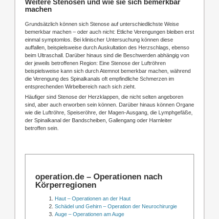
Weitere Stenosen und wie sie sich bemerkbar
machen
Grundsätzlich können sich Stenose auf unterschiedlichste Weise
bemerkbar machen – oder auch nicht: Etliche Verengungen bleiben erst
einmal symptomlos. Bei klinischer Untersuchung können diese
auffallen, beispielsweise durch Auskultation des Herzschlags, ebenso
beim Ultraschall. Darüber hinaus sind die Beschwerden abhängig von
der jeweils betroffenen Region: Eine Stenose der Luftröhren
beispielsweise kann sich durch Atemnot bemerkbar machen, während
die Verengung des Spinalkanals oft empfindliche Schmerzen im
entsprechenden Wirbelbereich nach sich zieht.
Häufiger sind Stenose der Herzklappen, die nicht selten angeboren
sind, aber auch erworben sein können. Darüber hinaus können Organe
wie die Luftröhre, Speiseröhre, der Magen-Ausgang, die Lymphgefäße,
der Spinalkanal der Bandscheiben, Gallengang oder Harnleiter
betroffen sein.
operation.de – Operationen nach
Körperregionen
Haut – Operationen an der Haut
Schädel und Gehirn – Operation der Neurochirurgie
Auge – Operationen am Auge