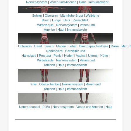
Nervensystem
|
Venen und Arterien
|
Haut
|
Immunabwehr
Schlter
|
Oberarm
|
Männliche Brust
|
Weibliche
Brust
|
Lunge
|
Herz
|
Zwerchfell
|
Wirbelsäule
|
Nervensystem
|
Venen und
Arterien
|
Haut
|
Immunabwehr
Unterarm
|
Hand
|
Bauch
|
Magen
|
Leber
|
Bauchspeicheldrüse
|
Darm
|
Milz
|
Nebenniere
|
Harnleiter und
Harnblase
|
Prostata
|
Penis
|
Hoden
|
Vagina
|
Uterus
|
Hüfte
|
Wirbelsäule
|
Nervensystem
|
Venen und
Arterien
|
Haut
|
Immunabwehr
Knie
|
Oberschenkel
|
Nervensystem
|
Venen und
Arterien
|
Haut
|
Immunabwehr
Unterschenkel
|
Füße
|
Nervensystem
|
Venen und Arterien
|
Haut