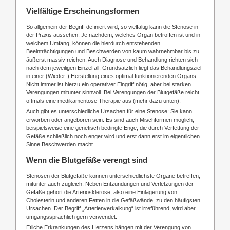
Vielfältige Erscheinungsformen
So allgemein der Begriff definiert wird, so vielfältig kann die Stenose in
der Praxis aussehen. Je nachdem, welches Organ betroffen ist und in
welchem Umfang, können die hierdurch entstehenden
Beeinträchtigungen und Beschwerden von kaum wahrnehmbar bis zu
äußerst massiv reichen. Auch Diagnose und Behandlung richten sich
nach dem jeweiligen Einzelfall. Grundsätzlich liegt das Behandlungsziel
in einer (Wieder-) Herstellung eines optimal funktionierenden Organs.
Nicht immer ist hierzu ein operativer Eingriff nötig, aber bei starken
Verengungen mitunter sinnvoll. Bei Verengungen der Blutgefäße reicht
oftmals eine medikamentöse Therapie aus (mehr dazu unten).
Auch gibt es unterschiedliche Ursachen für eine Stenose: Sie kann
erworben oder angeboren sein. Es sind auch Mischformen möglich,
beispielsweise eine genetisch bedingte Enge, die durch Verfettung der
Gefäße schließlich noch enger wird und erst dann erst im eigentlichen
Sinne Beschwerden macht.
Wenn die Blutgefäße verengt sind
Stenosen der Blutgefäße können unterschiedlichste Organe betreffen,
mitunter auch zugleich. Neben Entzündungen und Verletzungen der
Gefäße gehört die Arteriosklerose, also eine Einlagerung von
Cholesterin und anderen Fetten in die Gefäßwände, zu den häufigsten
Ursachen. Der Begriff „Arterienverkalkung“ ist irreführend, wird aber
umgangssprachlich gern verwendet.
Etliche Erkrankungen des Herzens hängen mit der Verengung von