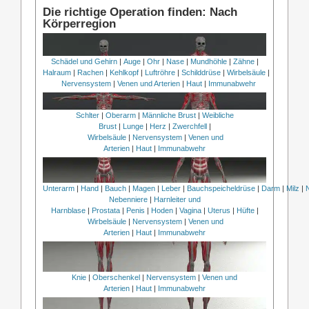
Die richtige Operation finden: Nach
Körperregion
Schädel und Gehirn
|
Auge
|
Ohr
|
Nase
|
Mundhöhle
|
Zähne
|
Halraum
|
Rachen
|
Kehlkopf
|
Luftröhre
|
Schilddrüse
|
Wirbelsäule
|
Nervensystem
|
Venen und Arterien
|
Haut
|
Immunabwehr
Schlter
|
Oberarm
|
Männliche Brust
|
Weibliche
Brust
|
Lunge
|
Herz
|
Zwerchfell
|
Wirbelsäule
|
Nervensystem
|
Venen und
Arterien
|
Haut
|
Immunabwehr
Unterarm
|
Hand
|
Bauch
|
Magen
|
Leber
|
Bauchspeicheldrüse
|
Darm
|
Milz
|
Nebenniere
|
Harnleiter und
Harnblase
|
Prostata
|
Penis
|
Hoden
|
Vagina
|
Uterus
|
Hüfte
|
Wirbelsäule
|
Nervensystem
|
Venen und
Arterien
|
Haut
|
Immunabwehr
Knie
|
Oberschenkel
|
Nervensystem
|
Venen und
Arterien
|
Haut
|
Immunabwehr