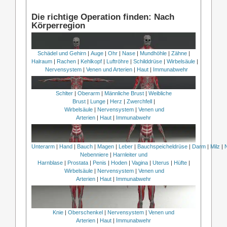
Die richtige Operation finden: Nach
Körperregion
Schädel und Gehirn
|
Auge
|
Ohr
|
Nase
|
Mundhöhle
|
Zähne
|
Halraum
|
Rachen
|
Kehlkopf
|
Luftröhre
|
Schilddrüse
|
Wirbelsäule
|
Nervensystem
|
Venen und Arterien
|
Haut
|
Immunabwehr
Schlter
|
Oberarm
|
Männliche Brust
|
Weibliche
Brust
|
Lunge
|
Herz
|
Zwerchfell
|
Wirbelsäule
|
Nervensystem
|
Venen und
Arterien
|
Haut
|
Immunabwehr
Unterarm
|
Hand
|
Bauch
|
Magen
|
Leber
|
Bauchspeicheldrüse
|
Darm
|
Milz
|
Nebenniere
|
Harnleiter und
Harnblase
|
Prostata
|
Penis
|
Hoden
|
Vagina
|
Uterus
|
Hüfte
|
Wirbelsäule
|
Nervensystem
|
Venen und
Arterien
|
Haut
|
Immunabwehr
Knie
|
Oberschenkel
|
Nervensystem
|
Venen und
Arterien
|
Haut
|
Immunabwehr