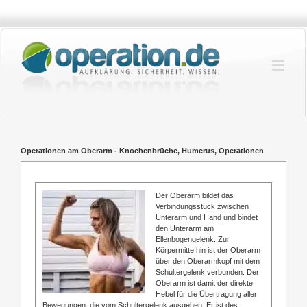
Zum
Inhalt
springen
Operationen am Oberarm - Knochenbrüche, Humerus, Operationen
Der Oberarm bildet das
Verbindungsstück zwischen
Unterarm und Hand und bindet
den Unterarm am
Ellenbogengelenk. Zur
Körpermitte hin ist der Oberarm
über den Oberarmkopf mit dem
Schultergelenk verbunden. Der
Oberarm ist damit der direkte
Hebel für die Übertragung aller
Bewegungen, die vom Schultergelenk ausgehen. Er ist des