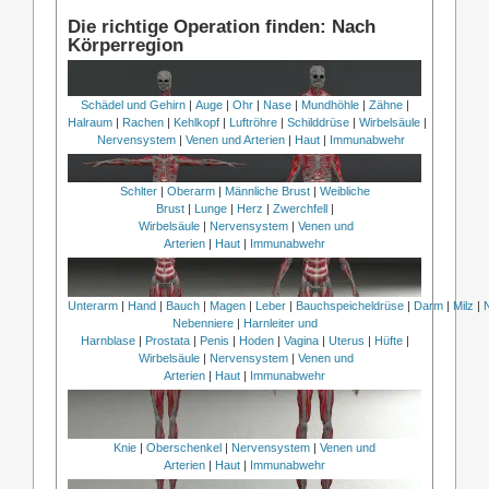
Die richtige Operation finden: Nach
Körperregion
Schädel und Gehirn
|
Auge
|
Ohr
|
Nase
|
Mundhöhle
|
Zähne
|
Halraum
|
Rachen
|
Kehlkopf
|
Luftröhre
|
Schilddrüse
|
Wirbelsäule
|
Nervensystem
|
Venen und Arterien
|
Haut
|
Immunabwehr
Schlter
|
Oberarm
|
Männliche Brust
|
Weibliche
Brust
|
Lunge
|
Herz
|
Zwerchfell
|
Wirbelsäule
|
Nervensystem
|
Venen und
Arterien
|
Haut
|
Immunabwehr
Unterarm
|
Hand
|
Bauch
|
Magen
|
Leber
|
Bauchspeicheldrüse
|
Darm
|
Milz
|
Nebenniere
|
Harnleiter und
Harnblase
|
Prostata
|
Penis
|
Hoden
|
Vagina
|
Uterus
|
Hüfte
|
Wirbelsäule
|
Nervensystem
|
Venen und
Arterien
|
Haut
|
Immunabwehr
Knie
|
Oberschenkel
|
Nervensystem
|
Venen und
Arterien
|
Haut
|
Immunabwehr