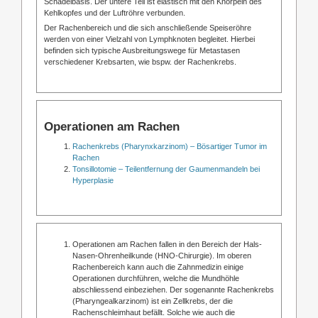
Schädelbasis. Der untere Teil ist elastisch mit den Knorpeln des
Kehlkopfes und der Luftröhre verbunden.
Der Rachenbereich und die sich anschließende Speiseröhre
werden von einer Vielzahl von Lymphknoten begleitet. Hierbei
befinden sich typische Ausbreitungswege für Metastasen
verschiedener Krebsarten, wie bspw. der Rachenkrebs.
Operationen am Rachen
Rachenkrebs (Pharynxkarzinom) – Bösartiger Tumor im
Rachen
Tonsillotomie – Teilentfernung der Gaumenmandeln bei
Hyperplasie
Operationen am Rachen fallen in den Bereich der Hals-
Nasen-Ohrenheilkunde (HNO-Chirurgie). Im oberen
Rachenbereich kann auch die Zahnmedizin einige
Operationen durchführen, welche die Mundhöhle
abschliessend einbeziehen. Der sogenannte Rachenkrebs
(Pharyngealkarzinom) ist ein Zellkrebs, der die
Rachenschleimhaut befällt. Solche wie auch die