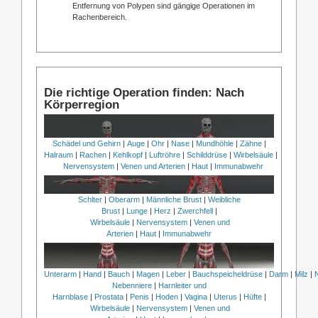
Entfernung von Polypen sind gängige Operationen im
Rachenbereich.
Die richtige Operation finden: Nach
Körperregion
Schädel und Gehirn
|
Auge
|
Ohr
|
Nase
|
Mundhöhle
|
Zähne
|
Halraum
|
Rachen
|
Kehlkopf
|
Luftröhre
|
Schilddrüse
|
Wirbelsäule
|
Nervensystem
|
Venen und Arterien
|
Haut
|
Immunabwehr
Schlter
|
Oberarm
|
Männliche Brust
|
Weibliche
Brust
|
Lunge
|
Herz
|
Zwerchfell
|
Wirbelsäule
|
Nervensystem
|
Venen und
Arterien
|
Haut
|
Immunabwehr
Unterarm
|
Hand
|
Bauch
|
Magen
|
Leber
|
Bauchspeicheldrüse
|
Darm
|
Milz
|
Nebenniere
|
Harnleiter und
Harnblase
|
Prostata
|
Penis
|
Hoden
|
Vagina
|
Uterus
|
Hüfte
|
Wirbelsäule
|
Nervensystem
|
Venen und