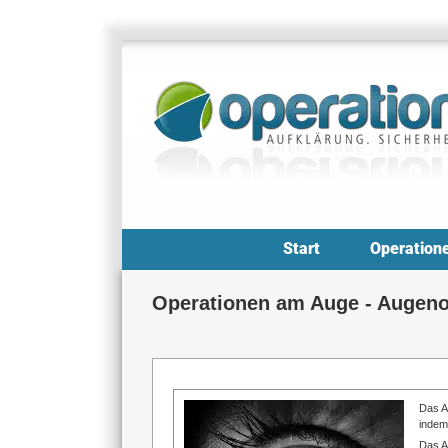
Zum
Inhalt
springen
Start
Operation
Operationen am Auge - Augeno
Das A
indem
Das A