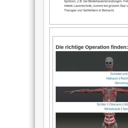
Spritzen, z.B. bei Bindehautentzündungen. Feh
mittels Lasertechnik, kommt bei grünem Star 
Therapie von Sehfehlern in Betracht.
Die richtige Operation finde
Schädel und
Halraum
|
Rach
Nervens
Schlter
|
Oberarm
|
Mä
Wirbelsäule
|
Ner