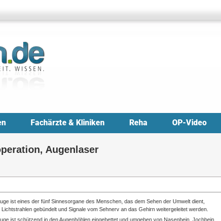
en
Fachärzte & Kliniken
Reha
OP-Video
peration, Augenlaser
uge ist eines der fünf Sinnesorgane des Menschen, das dem Sehen der Umwelt dient,
 Lichtstrahlen gebündelt und Signale vom Sehnerv an das Gehirn weitergeleitet werden.
uge ist schützend in den Augenhöhlen eingebettet und umgeben von Nasenbein, Jochbein,