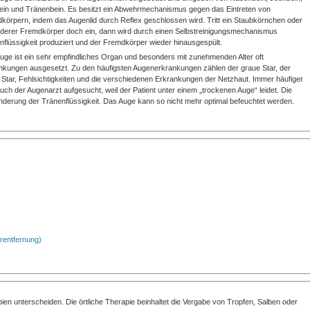
bein und Tränenbein. Es besitzt ein Abwehrmechanismus gegen das Eintreten von
körpern, indem das Augenlid durch Reflex geschlossen wird. Tritt ein Staubkörnchen oder
nderer Fremdkörper doch ein, dann wird durch einen Selbstreinigungsmechanismus
nflüssigkeit produziert und der Fremdkörper wieder hinausgespült.
uge ist ein sehr empfindliches Organ und besonders mit zunehmenden Alter oft
nkungen ausgesetzt. Zu den häufigsten Augenerkrankungen zählen der graue Star, der
 Star, Fehlsichtigkeiten und die verschiedenen Erkrankungen der Netzhaut. Immer häufiger
auch der Augenarzt aufgesucht, weil der Patient unter einem „trockenen Auge“ leidet. Die
nderung der Tränenflüssigkeit. Das Auge kann so nicht mehr optimal befeuchtet werden.
erentfernung)
en unterscheiden. Die örtliche Therapie beinhaltet die Vergabe von Tropfen, Salben oder