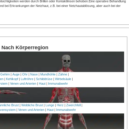
lsichtigkeiten werden durch Brillen oder Kontaktlinsen behoben.Eine operative Behandlung
und bei Erkrankungen der Netzhaut, z.B. bei einer Netzhautablösung, aber auch bei der
n: Nach Körperregion
 Gehirn
|
Auge
|
Ohr
|
Nase
|
Mundhöhle
|
Zähne
|
en
|
Kehlkopf
|
Luftröhre
|
Schilddrüse
|
Wirbelsäule
|
ystem
|
Venen und Arterien
|
Haut
|
Immunabwehr
nnliche Brust
|
Weibliche Brust
|
Lunge
|
Herz
|
Zwerchfell
|
vensystem
|
Venen und Arterien
|
Haut
|
Immunabwehr