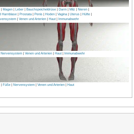
h
|
Magen
|
Leber
|
Bauchspeicheldrüse
|
Darm
|
Milz
|
Nieren
|
nd Harnblase
|
Prostata
|
Penis
|
Hoden
|
Vagina
|
Uterus
|
Hüfte
|
vensystem
|
Venen und Arterien
|
Haut
|
Immunabwehr
|
Nervensystem
|
Venen und Arterien
|
Haut
|
Immunabwehr
l
|
Füße
|
Nervensystem
|
Venen und Arterien
|
Haut