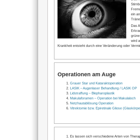
Stirn
Fremd
ein a
Träne
Das A
Erkra
grüne
wird 
Krankheit entsteht durch eine Veränderung oder Vermi
Operationen am Auge
Grauer Star und Kataraktoperation
LASIK – Augenlaser Behandlung / LASIK OP
Lidstraffung – Blepharoplastik
Makulaforamen – Operation bei Makulaloch
Netzhautablösung Operation
Vitrektomie bzw. Epiretinale Gliose (Glaskörp
Es lassen sich verschiedene Arten von Therapi