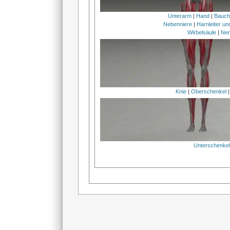
Unterarm
|
Hand
|
Bauc
Nebenniere
|
Harnleiter u
Wirbelsäule
|
Ner
Knie
|
Oberschenkel
Unterschenke