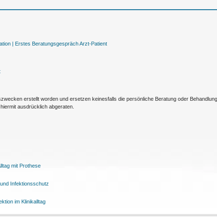
tion |
Erstes Beratungsgespräch Arzt-Patient
t
nszwecken erstellt worden und ersetzen keinesfalls die persönliche Beratung oder Behandlu
hiermit ausdrücklich abgeraten.
ltag mit Prothese
und Infektionsschutz
tion im Klinikalltag