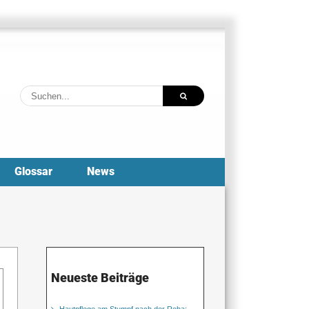
Suche
nach:
Glossar
News
Neueste Beiträge
Hautpflege am Stumpf nach der Reha: