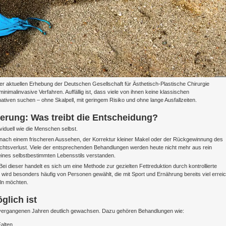
ner aktuellen Erhebung der Deutschen Gesellschaft für Ästhetisch-Plastische Chirurgie
imalinvasive Verfahren. Auffällig ist, dass viele von ihnen keine klassischen
tiven suchen – ohne Skalpell, mit geringem Risiko und ohne lange Ausfallzeiten.
erung: Was treibt die Entscheidung?
viduell wie die Menschen selbst.
nach einem frischeren Aussehen, der Korrektur kleiner Makel oder der Rückgewinnung des
htsverlust. Viele der entsprechenden Behandlungen werden heute nicht mehr aus rein
ines selbstbestimmten Lebensstils verstanden.
 Bei dieser handelt es sich um eine Methode zur gezielten Fettreduktion durch kontrollierte
rd besonders häufig von Personen gewählt, die mit Sport und Ernährung bereits viel erreic
ln möchten.
glich ist
n vergangenen Jahren deutlich gewachsen. Dazu gehören Behandlungen wie:
alten