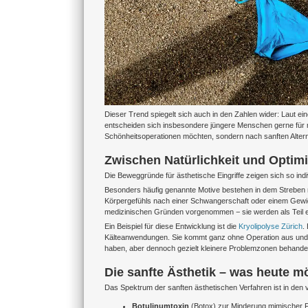
Dieser Trend spiegelt sich auch in den Zahlen wider: Laut ei
entscheiden sich insbesondere jüngere Menschen gerne für min
Schönheitsoperationen möchten, sondern nach sanften Alterna
Zwischen Natürlichkeit und Optimi
Die Beweggründe für ästhetische Eingriffe zeigen sich so indi
Besonders häufig genannte Motive bestehen in dem Streben 
Körpergefühls nach einer Schwangerschaft oder einem Gewic
medizinischen Gründen vorgenommen − sie werden als Teil e
Ein Beispiel für diese Entwicklung ist die
Kryolipolyse Zürich
.
Kälteanwendungen. Sie kommt ganz ohne Operation aus und wi
haben, aber dennoch gezielt kleinere Problemzonen behande
Die sanfte Ästhetik – was heute mö
Das Spektrum der sanften ästhetischen Verfahren ist in de
Botulinumtoxin
(Botox) zur Minderung mimischer F