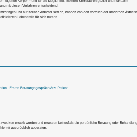
em eigenen Körper − und für die Möglichkeit, kleinere Korrekturen gezielt und risikoarm
gang mit diesen Verfahren entscheidend.
en mitbringen und auf seriöse Anbieter setzen, können von den Vorteilen der modernen Ästhetik
flektierten Lebensstils für sich nutzen.
tion |
Erstes Beratungsgespräch Arzt-Patient
t
nszwecken erstellt worden und ersetzen keinesfalls die persönliche Beratung oder Behandlu
hiermit ausdrücklich abgeraten.