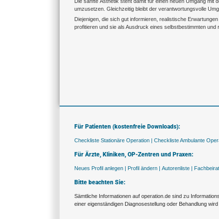
Die sanfte Ästhetik steht damit für einen neuen Umgang mit d
umzusetzen. Gleichzeitig bleibt der verantwortungsvolle Um
Diejenigen, die sich gut informieren, realistische Erwartung
profitieren und sie als Ausdruck eines selbstbestimmten und re
Für Patienten (kostenfreie Downloads):
Checkliste Stationäre Operation |
Checkliste Ambulante Opera
Für Ärzte, Kliniken, OP-Zentren und Praxen:
Neues Profil anlegen |
Profil ändern |
Autorenliste |
Fachbeira
Bitte beachten Sie:
Sämtliche Informationen auf operation.de sind zu Informatio
einer eigenständigen Diagnosestellung oder Behandlung wird 