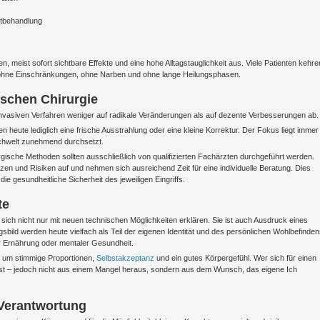
ntbehandlung
meist sofort sichtbare Effekte und eine hohe Alltagstauglichkeit aus. Viele Patienten kehre
so ohne Einschränkungen, ohne Narben und ohne lange Heilungsphasen.
ischen Chirurgie
invasiven Verfahren weniger auf radikale Veränderungen als auf dezente Verbesserungen ab.
 heute lediglich eine frische Ausstrahlung oder eine kleine Korrektur. Der Fokus liegt immer
Fachwelt zunehmend durchsetzt.
irurgische Methoden sollten ausschließlich von qualifizierten Fachärzten durchgeführt werden.
zen und Risiken auf und nehmen sich ausreichend Zeit für eine individuelle Beratung. Dies
ie gesundheitliche Sicherheit des jeweiligen Eingriffs.
te
t sich nicht nur mit neuen technischen Möglichkeiten erklären. Sie ist auch Ausdruck eines
ild werden heute vielfach als Teil der eigenen Identität und des persönlichen Wohlbefinde
r Ernährung oder mentaler Gesundheit.
n um stimmige Proportionen,
Selbstakzeptanz
und ein gutes Körpergefühl. Wer sich für einen
wusst – jedoch nicht aus einem Mangel heraus, sondern aus dem Wunsch, das eigene Ich
Verantwortung