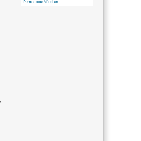
Dermatologe München
n
ns