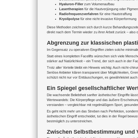
Hyaluron-Filler
zum Volumenaufbau
Lasertherapien
für die Hautverjüngung oder Pigme
Radiofrequenzverfahren
für eine Hautstraffung
Kryolipolyse
für eine nicht-invasive Körperformung
Diese Methoden zeichnen sich durch kurze Behandlungszeiten, 
direkt nach dem Termin wieder zu ihrer Arbeit zurück – al
Abgrenzung zur klassischen plast
Im Gegensatz zu operativen Eingriffen zielen solche minimal
Statt eines kompletten Facelifts wünschen sich viele Menschen
stärker auf Natürlichkeit – ein Trend, der sich auch in der 
Trotz aller Vorteile bleibt ein Hinweis wichtig: Auch nicht-ch
Seriöse Anbieter klären transparent über Möglichkeiten, Gren
schützt nicht nur vor Enttäuschungen, es gewährleistet auch d
Ein Spiegel gesellschaftlicher Wer
Die wachsende Beliebtheit sanfter ästhetischer Eingriffe läss
Wertewandels: Die Körperpflege und das äußere Erscheinungsb
verstanden – vergleichbar mit regelmäßigem Sport, gesunde
Es geht nicht mehr um das Streben nach Perfektion, sonder
ästhetischen Eingriff entscheidet, tut dies in der Regel be
bestmöglich zu unterstreichen.
Zwischen Selbstbestimmung und 