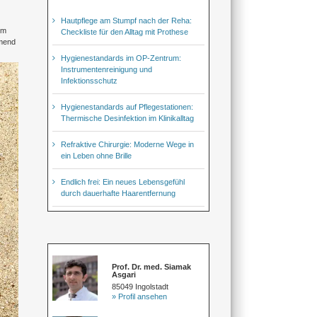
Hautpflege am Stumpf nach der Reha:
im
Checkliste für den Alltag mit Prothese
hmend
Hygienestandards im OP-Zentrum:
Instrumentenreinigung und
Infektionsschutz
Hygienestandards auf Pflegestationen:
Thermische Desinfektion im Klinikalltag
Refraktive Chirurgie: Moderne Wege in
ein Leben ohne Brille
Endlich frei: Ein neues Lebensgefühl
durch dauerhafte Haarentfernung
Prof. Dr. med. Siamak
Asgari
85049 Ingolstadt
» Profil ansehen