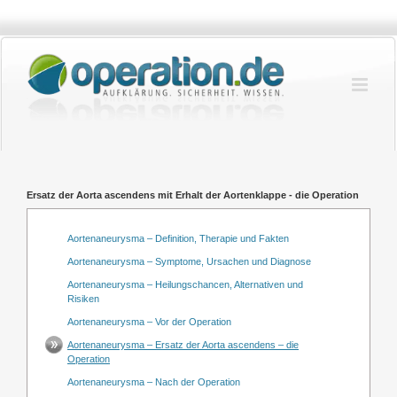
Zum
Inhalt
springen
Ersatz der Aorta ascendens mit Erhalt der Aortenklappe - die Operation
Aortenaneurysma – Definition, Therapie und Fakten
Aortenaneurysma – Symptome, Ursachen und Diagnose
Aortenaneurysma – Heilungschancen, Alternativen und
Risiken
Aortenaneurysma – Vor der Operation
Aortenaneurysma – Ersatz der Aorta ascendens – die
Operation
Aortenaneurysma – Nach der Operation