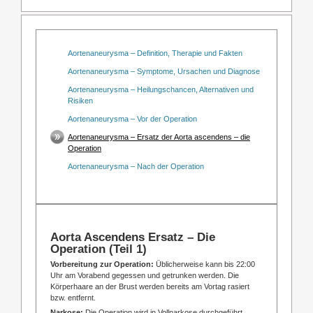
Aortenaneurysma – Definition, Therapie und Fakten
Aortenaneurysma – Symptome, Ursachen und Diagnose
Aortenaneurysma – Heilungschancen, Alternativen und
Risiken
Aortenaneurysma – Vor der Operation
Aortenaneurysma – Ersatz der Aorta ascendens – die
Operation
Aortenaneurysma – Nach der Operation
Aorta Ascendens Ersatz – Die
Operation (Teil 1)
Vorbereitung zur Operation:
Üblicherweise kann bis 22:00
Uhr am Vorabend gegessen und getrunken werden. Die
Körperhaare an der Brust werden bereits am Vortag rasiert
bzw. entfernt.
Narkose:
Die Operation wird in Vollnarkose durchgeführt.