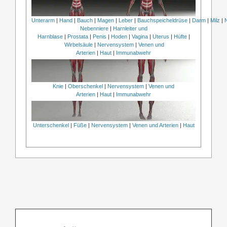
Unterarm
|
Hand
|
Bauch
|
Magen
|
Leber
|
Bauchspeicheldrüse
|
Darm
|
Milz
|
Nebenniere
|
Harnleiter und
Harnblase
|
Prostata
|
Penis
|
Hoden
|
Vagina
|
Uterus
|
Hüfte
|
Wirbelsäule
|
Nervensystem
|
Venen und
Arterien
|
Haut
|
Immunabwehr
Knie
|
Oberschenkel
|
Nervensystem
|
Venen und
Arterien
|
Haut
|
Immunabwehr
Unterschenkel
|
Füße
|
Nervensystem
|
Venen und Arterien
|
Haut