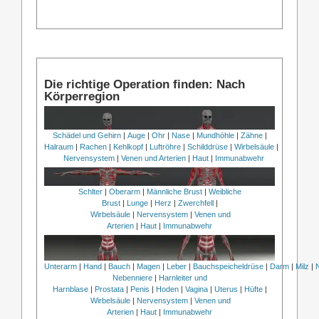
Die richtige Operation finden: Nach
Körperregion
Schädel und Gehirn
|
Auge
|
Ohr
|
Nase
|
Mundhöhle
|
Zähne
|
Halraum
|
Rachen
|
Kehlkopf
|
Luftröhre
|
Schilddrüse
|
Wirbelsäule
|
Nervensystem
|
Venen und Arterien
|
Haut
|
Immunabwehr
Schlter
|
Oberarm
|
Männliche Brust
|
Weibliche
Brust
|
Lunge
|
Herz
|
Zwerchfell
|
Wirbelsäule
|
Nervensystem
|
Venen und
Arterien
|
Haut
|
Immunabwehr
Unterarm
|
Hand
|
Bauch
|
Magen
|
Leber
|
Bauchspeicheldrüse
|
Darm
|
Milz
|
Nebenniere
|
Harnleiter und
Harnblase
|
Prostata
|
Penis
|
Hoden
|
Vagina
|
Uterus
|
Hüfte
|
Wirbelsäule
|
Nervensystem
|
Venen und
Arterien
|
Haut
|
Immunabwehr