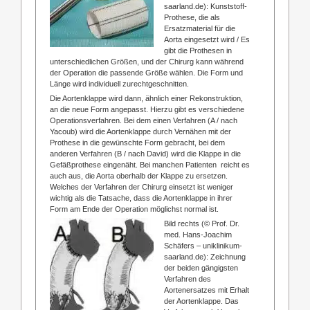
saarland.de): Kunststoff-
Prothese, die als
Ersatzmaterial für die
Aorta eingesetzt wird / Es
gibt die Prothesen in
unterschiedlichen Größen, und der Chirurg kann während
der Operation die passende Größe wählen. Die Form und
Länge wird individuell zurechtgeschnitten.
Die Aortenklappe wird dann, ähnlich einer Rekonstruktion,
an die neue Form angepasst. Hierzu gibt es verschiedene
Operationsverfahren. Bei dem einen Verfahren (A / nach
Yacoub) wird die Aortenklappe durch Vernähen mit der
Prothese in die gewünschte Form gebracht, bei dem
anderen Verfahren (B / nach David) wird die Klappe in die
Gefäßprothese eingenäht. Bei manchen Patienten reicht es
auch aus, die Aorta oberhalb der Klappe zu ersetzen.
Welches der Verfahren der Chirurg einsetzt ist weniger
wichtig als die Tatsache, dass die Aortenklappe in ihrer
Form am Ende der Operation möglichst normal ist.
Bild rechts (© Prof. Dr.
med. Hans-Joachim
Schäfers – uniklinikum-
saarland.de): Zeichnung
der beiden gängigsten
Verfahren des
Aortenersatzes mit Erhalt
der Aortenklappe. Das