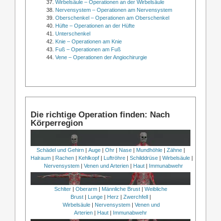
Wirbelsäule – Operationen an der Wirbelsäule
Nervensystem – Operationen am Nervensystem
Oberschenkel – Operationen am Oberschenkel
Hüfte – Operationen an der Hüfte
Unterschenkel
Knie – Operationen am Knie
Fuß – Operationen am Fuß
Vene – Operationen der Angiochirurgie
Die richtige Operation finden: Nach
Körperregion
Schädel und Gehirn
|
Auge
|
Ohr
|
Nase
|
Mundhöhle
|
Zähne
|
Halraum
|
Rachen
|
Kehlkopf
|
Luftröhre
|
Schilddrüse
|
Wirbelsäule
|
Nervensystem
|
Venen und Arterien
|
Haut
|
Immunabwehr
Schlter
|
Oberarm
|
Männliche Brust
|
Weibliche
Brust
|
Lunge
|
Herz
|
Zwerchfell
|
Wirbelsäule
|
Nervensystem
|
Venen und
Arterien
|
Haut
|
Immunabwehr