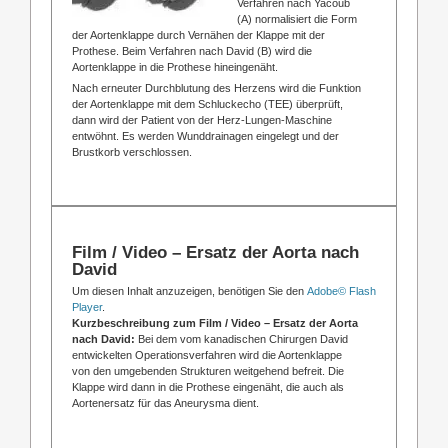
Verfahren nach Yacoub
(A) normalisiert die Form
der Aortenklappe durch Vernähen der Klappe mit der
Prothese. Beim Verfahren nach David (B) wird die
Aortenklappe in die Prothese hineingenäht.
Nach erneuter Durchblutung des Herzens wird die Funktion
der Aortenklappe mit dem Schluckecho (TEE) überprüft,
dann wird der Patient von der Herz-Lungen-Maschine
entwöhnt. Es werden Wunddrainagen eingelegt und der
Brustkorb verschlossen.
Film / Video – Ersatz der Aorta nach
David
Um diesen Inhalt anzuzeigen, benötigen Sie den
Adobe© Flash
Player
.
Kurzbeschreibung zum Film / Video – Ersatz der Aorta
nach David:
Bei dem vom kanadischen Chirurgen David
entwickelten Operationsverfahren wird die Aortenklappe
von den umgebenden Strukturen weitgehend befreit. Die
Klappe wird dann in die Prothese eingenäht, die auch als
Aortenersatz für das Aneurysma dient.