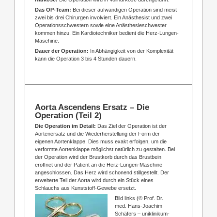
Das OP-Team:
Bei dieser aufwändigen Operation sind meist
zwei bis drei Chirurgen involviert. Ein Anästhesist und zwei
Operationsschwestern sowie eine Anästhesieschwester
kommen hinzu. Ein Kardiotechniker bedient die Herz-Lungen-
Maschine.
Dauer der Operation:
In Abhängigkeit von der Komplexität
kann die Operation 3 bis 4 Stunden dauern.
Aorta Ascendens Ersatz – Die
Operation (Teil 2)
Die Operation im Detail:
Das Ziel der Operation ist der
Aortenersatz und die Wiederherstellung der Form der
eigenen Aortenklappe. Dies muss exakt erfolgen, um die
verformte Aortenklappe möglichst natürlich zu gestalten. Bei
der Operation wird der Brustkorb durch das Brustbein
eröffnet und der Patient an die Herz-Lungen-Maschine
angeschlossen. Das Herz wird schonend stillgestellt. Der
erweiterte Teil der Aorta wird durch ein Stück eines
Schlauchs aus Kunststoff-Gewebe ersetzt.
Bild links (© Prof. Dr.
med. Hans-Joachim
Schäfers – uniklinikum-