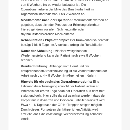
von 6 Wochen, bis es wieder belastbar ist. Die
Operationsnarbe in der Mitte des Brustkorbs heilt im
Allgemeinen innerhalb von 1 bis 2 Wochen ab.
Medikamente nach der Operation:
Medikamente werden so
gegeben, dass sich der Prozess der Erholung erleichtert.
Hierzu gehören vor allem Schmerzmittel oder
rhythmusstabilisierende Medikamente.
Rehabilitation / Physiotherapie:
Der Krankenhausaufenthalt
beträgt 7 bis 9 Tage. Im Anschluss erfolgt die Rehabilitation.
Dauer der Abheilung:
Mit einer weitgehenden
Wiederherstellung kann der Patient nach etwa 8 Wochen
rechnen.
Krankschreibung:
Abhängig vom Beruf und der
entsprechenden Arbeitsbelastung ist die Wiederaufnahme der
Arbeit nach ca. 4 – 8 Wochen im Allgemeinen möglich.
Hinweis für ein optimales Operationsergebnis:
Eine
Erholungsbeschleunigung erreicht der Patient, indem er
innerhalb der ersten Tage nach der Operation aus dem Bett
steigt und geht. Hier sollte darauf geachtet werden, dass der
Körper nur in dosierten und kleineren Einheiten trainiert wird.
Etwa 4 – 6 Tage nach der OP ist Treppen steigen möglich.
Durch dieses Fortsetzen der körperlichen Aktivität wird
erreicht, dass die vollständige Wiederherstellung schneller
eintritt.