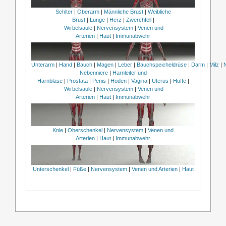
Schlter
|
Oberarm
|
Männliche Brust
|
Weibliche
Brust
|
Lunge
|
Herz
|
Zwerchfell
|
Wirbelsäule
|
Nervensystem
|
Venen und
Arterien
|
Haut
|
Immunabwehr
Unterarm
|
Hand
|
Bauch
|
Magen
|
Leber
|
Bauchspeicheldrüse
|
Darm
|
Milz
|
Nebenniere
|
Harnleiter und
Harnblase
|
Prostata
|
Penis
|
Hoden
|
Vagina
|
Uterus
|
Hüfte
|
Wirbelsäule
|
Nervensystem
|
Venen und
Arterien
|
Haut
|
Immunabwehr
Knie
|
Oberschenkel
|
Nervensystem
|
Venen und
Arterien
|
Haut
|
Immunabwehr
Unterschenkel
|
Füße
|
Nervensystem
|
Venen und Arterien
|
Haut