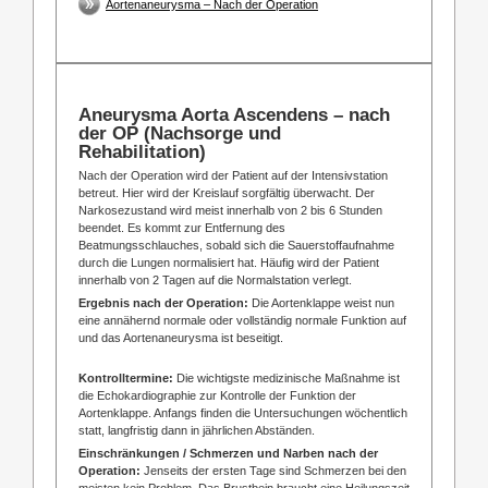
Aortenaneurysma – Nach der Operation
Aneurysma Aorta Ascendens – nach
der OP (Nachsorge und
Rehabilitation)
Nach der Operation wird der Patient auf der Intensivstation
betreut. Hier wird der Kreislauf sorgfältig überwacht. Der
Narkosezustand wird meist innerhalb von 2 bis 6 Stunden
beendet. Es kommt zur Entfernung des
Beatmungsschlauches, sobald sich die Sauerstoffaufnahme
durch die Lungen normalisiert hat. Häufig wird der Patient
innerhalb von 2 Tagen auf die Normalstation verlegt.
Ergebnis nach der Operation:
Die Aortenklappe weist nun
eine annähernd normale oder vollständig normale Funktion auf
und das Aortenaneurysma ist beseitigt.
Kontrolltermine:
Die wichtigste medizinische Maßnahme ist
die Echokardiographie zur Kontrolle der Funktion der
Aortenklappe. Anfangs finden die Untersuchungen wöchentlich
statt, langfristig dann in jährlichen Abständen.
Einschränkungen / Schmerzen und Narben nach der
Operation:
Jenseits der ersten Tage sind Schmerzen bei den
meisten kein Problem. Das Brustbein braucht eine Heilungszeit