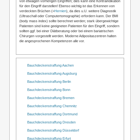
von etwaigen vorherigen Eingriffen; dies kann eine Kontraindikation
für den Eingriff darstellen! Ebenso wichtig ist das Erkennen von
verdeckten Brüchen (=
Hernien
), da dies u.U. weitere Diagnostik
(Ultraschall oder Computertomographie) erfordern kann. Der BMI
(body mass index) sollte berechnet werden; stark übergewichtige
Patienten sind keine geeigneten Patienten für den Eingriff, sondern
sollten ggf. bei einer Diätberatung oder bei einem bariatrischen
Chirurgen vorgestellt werden. Moderne Adipositaszentren halten
die angesprochenen Kompetenzen alle vor.
Bauchdeckenstraffung Aachen
Bauchdeckenstraffung Augsburg
Bauchdeckenstraffung Berlin
Bauchdeckenstraffung Bonn
Bauchdeckenstraffung Bremen
Bauchdeckenstraffung Chemnitz
Bauchdeckenstraffung Dortmund
Bauchdeckenstraffung Dresden
Bauchdeckenstraffung Düsseldorf
Bauchdeckenstraffung Erfurt