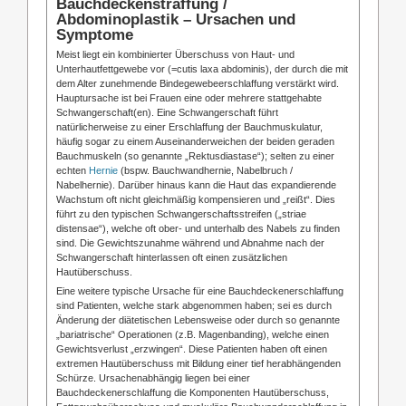
Bauchdeckenstraffung /
Abdominoplastik – Ursachen und
Symptome
Meist liegt ein kombinierter Überschuss von Haut- und
Unterhautfettgewebe vor (=cutis laxa abdominis), der durch die mit
dem Alter zunehmende Bindegewebeerschlaffung verstärkt wird.
Hauptursache ist bei Frauen eine oder mehrere stattgehabte
Schwangerschaft(en). Eine Schwangerschaft führt
natürlicherweise zu einer Erschlaffung der Bauchmuskulatur,
häufig sogar zu einem Auseinanderweichen der beiden geraden
Bauchmuskeln (so genannte „Rektusdiastase“); selten zu einer
echten
Hernie
(bspw. Bauchwandhernie, Nabelbruch /
Nabelhernie). Darüber hinaus kann die Haut das expandierende
Wachstum oft nicht gleichmäßig kompensieren und „reißt“. Dies
führt zu den typischen Schwangerschaftsstreifen („striae
distensae“), welche oft ober- und unterhalb des Nabels zu finden
sind. Die Gewichtszunahme während und Abnahme nach der
Schwangerschaft hinterlassen oft einen zusätzlichen
Hautüberschuss.
Eine weitere typische Ursache für eine Bauchdeckenerschlaffung
sind Patienten, welche stark abgenommen haben; sei es durch
Änderung der diätetischen Lebensweise oder durch so genannte
„bariatrische“ Operationen (z.B. Magenbanding), welche einen
Gewichtsverlust „erzwingen“. Diese Patienten haben oft einen
extremen Hautüberschuss mit Bildung einer tief herabhängenden
Schürze. Ursachenabhängig liegen bei einer
Bauchdeckenerschlaffung die Komponenten Hautüberschuss,