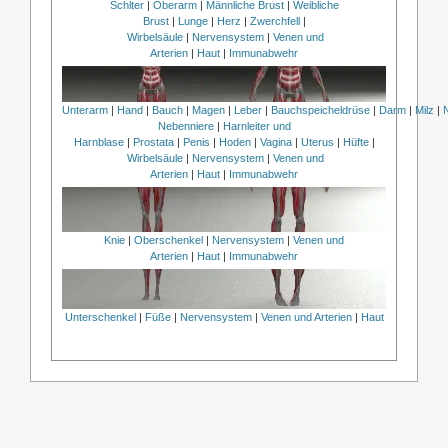
Schlter
|
Oberarm
|
Männliche Brust
|
Weibliche
Brust
|
Lunge
|
Herz
|
Zwerchfell
|
Wirbelsäule
|
Nervensystem
|
Venen und
Arterien
|
Haut
|
Immunabwehr
Unterarm
|
Hand
|
Bauch
|
Magen
|
Leber
|
Bauchspeicheldrüse
|
Darm
|
Milz
|
Nebenniere
|
Harnleiter und
Harnblase
|
Prostata
|
Penis
|
Hoden
|
Vagina
|
Uterus
|
Hüfte
|
Wirbelsäule
|
Nervensystem
|
Venen und
Arterien
|
Haut
|
Immunabwehr
Knie
|
Oberschenkel
|
Nervensystem
|
Venen und
Arterien
|
Haut
|
Immunabwehr
Unterschenkel
|
Füße
|
Nervensystem
|
Venen und Arterien
|
Haut