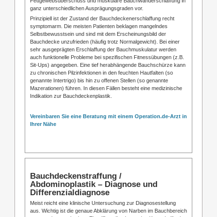
Fettgewebsüberschuss und muskuläre Bauchwanderschlaffung in
ganz unterschiedlichen Ausprägungsgraden vor.
Prinzipiell ist der Zustand der Bauchdeckenerschlaffung recht
symptomarm. Die meisten Patienten beklagen mangelndes
Selbstbewusstsein und sind mit dem Erscheinungsbild der
Bauchdecke unzufrieden (häufig trotz Normalgewicht). Bei einer
sehr ausgeprägten Erschlaffung der Bauchmuskulatur werden
auch funktionelle Probleme bei spezifischen Fitnessübungen (z.B.
Sit-Ups) angegeben. Eine tief herabhängende Bauchschürze kann
zu chronischen Pilzinfektionen in den feuchten Hautfalten (so
genannte Intertrigo) bis hin zu offenen Stellen (so genannte
Mazerationen) führen. In diesen Fällen besteht eine medizinische
Indikation zur Bauchdeckenplastik.
Vereinbaren Sie eine Beratung mit einem Operation.de-Arzt in
Ihrer Nähe
Bauchdeckenstraffung /
Abdominoplastik – Diagnose und
Differenzialdiagnose
Meist reicht eine klinische Untersuchung zur Diagnosestellung
aus. Wichtig ist die genaue Abklärung von Narben im Bauchbereich