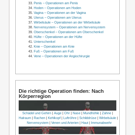
Penis – Operationen am Penis
Hoden – Operationen am Hoden
Vagina – Operationen an der Vagina
Uterus – Operationen am Uterus
Wirbelsäule – Operationen an der Wirbelsäule
Nervensystem – Operationen am Nervensystem
Oberschenkel – Operationen am Oberschenkel
Hüfte – Operationen an der Hüfte
Unterschenkel
Knie – Operationen am Knie
Fuß – Operationen am Fuß
Vene – Operationen der Angiochirurgie
Die richtige Operation finden: Nach
Körperregion
Schädel und Gehirn
|
Auge
|
Ohr
|
Nase
|
Mundhöhle
|
Zähne
|
Halraum
|
Rachen
|
Kehlkopf
|
Luftröhre
|
Schilddrüse
|
Wirbelsäule
|
Nervensystem
|
Venen und Arterien
|
Haut
|
Immunabwehr