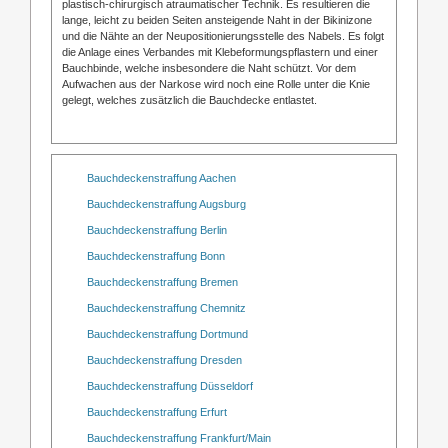
plastisch-chirurgisch atraumatischer Technik. Es resultieren die
lange, leicht zu beiden Seiten ansteigende Naht in der Bikinizone
und die Nähte an der Neupositionierungsstelle des Nabels. Es folgt
die Anlage eines Verbandes mit Klebeformungspflastern und einer
Bauchbinde, welche insbesondere die Naht schützt. Vor dem
Aufwachen aus der Narkose wird noch eine Rolle unter die Knie
gelegt, welches zusätzlich die Bauchdecke entlastet.
Bauchdeckenstraffung Aachen
Bauchdeckenstraffung Augsburg
Bauchdeckenstraffung Berlin
Bauchdeckenstraffung Bonn
Bauchdeckenstraffung Bremen
Bauchdeckenstraffung Chemnitz
Bauchdeckenstraffung Dortmund
Bauchdeckenstraffung Dresden
Bauchdeckenstraffung Düsseldorf
Bauchdeckenstraffung Erfurt
Bauchdeckenstraffung Frankfurt/Main