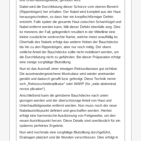
Dabei wird die Durchblutung dieser Schürze vom oberen Bereich
(Rippenbögen) her erhalten. Der Nabel wird komplett aus der Haut
herausgeschnitten, so dass hier ein knopflochförmiger Defekt
entsteht. Falls später die gesamte Haut zwischen Schamhügel und
Nabel entfernt werden kann, fällt dieser Defekt ebenfalls weg. Dies
ist meistens der Fall; gelegentlich resultiert in der Mittellinie eine
kleine zusätzliche senkrechte Narbe, welche meist unauffällig ist.
Oberhalb des Nabels erfolgt das weitere Heben der Bauchdecke
bis hin zu den Rippenbögen, aber nur noch mittig. Der obere
seitliche Anteil der Bauchdecke sollte nicht mobilisiert werden, um
die Durchblutung nicht zu gefährden. Bei dieser Präparation erfolgt
eine stetige sorgfältige Blutstillung.
Nun ist das Ausmaß einer etwaigen Rektusdiastase gut sichtbar.
Die auseinandergewichene Muskulatur wird wieder aneinander
genäht und dadurch gerafft bzw. gefestigt. Diese Technik nennt
sich „Rektusscheidenplikatur“ oder WARP (für „wide abdominal
rectus plication“).
Anschließend kann die gehobene Bauchdecke nach unten
gezogen werden und der überschüssige Anteil von Haut und
Unterhautfettgewebe entfernt werden. Nun muss noch der neue
Nabelaustrittspunkt definiert und geschaffen werden. Hierbei
erfolgt eine harmonische Ausdünnung von Fettgewebe, um den
neuen Austrittspunkt herum. Diese Details sind unerlässlich für ein
späteres perfektes Ergebnis.
Nun wird nochmals eine sorgfältige Blutstillung durchgeführt,
Drainagen platziert und die Wunden verschlossen. Dies erfolgt in