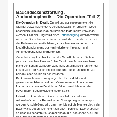
Bauchdeckenstraffung /
Abdominoplastik – Die Operation (Teil 2)
Die Operation im Detail:
Ein voll und gut ausgestatteter, die
Sterilität gewährleistender Operationssaal ist erforderlich, wobei
besonders feine plastisch-chirurgische Instrumente verwendet
werden. Falls der Eingriff mit einer
Fettabsaugung
kombiniert wird,
ist hierfür Spezialinstrumentarium erforderlich. Um die Sicherheit
der Patienten zu gewährleisten, ist auch eine Ausstattung zur
Notfallbehandlung und zur kontinuierlichen Kreislauf- und
Atmungsüberwachung erforderlich.
Zunächst erfolgt die Markierung der Schnittführung im Stehen
(noch am wachen Patienten); hierfür wird ein Schnitt am oberen
Rand der Schamhaarbegrenzung horizontal markiert (ähnlich der
Lokalisation der Kaiserschnittnarbe) und dieser ansteigend auf
beiden Seiten bis hin zu den vorderen
Beckenknochenvorsprüngen geführt. Bei perfekter und
gemeinsamer Planung mit dem Patienten verläuft die spätere
Narbe dann exakt im Bereich der Bikinizone (Mitbringen der
bevorzugten Badebekleidung ist denkbar).
In Narkose kann dieser Bereich zunächst mit verdünnter
Adrenalinlösung zur Reduktion der Blutungsneigung unterspritzt
werden. Anschließend wird dann hier bis auf die Muskelschicht der
Bauchwand geschnitten und nach oben Richtung Nabel präpariert,
so dass die gesamte Bauchdeckenschürze, bestehend aus Haut
und Unterhautfettgewebe, gehoben wird.