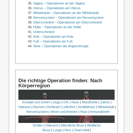
Vagina – Operationen an der Vagina
Uterus – Operationen am Uterus
Wirbelsäule – Operationen an der Wirbelsäule
Nervensystem – Operationen am Nervensystem
Oberschenkel – Operationen am Oberschenkel
Hüfte – Operationen an der Hüfte
Unterschenkel
Knie – Operationen am Knie
Fuß – Operationen am Fuß
Vene – Operationen der Angiochirurgie
Die richtige Operation finden: Nach
Körperregion
Schädel und Gehirn
|
Auge
|
Ohr
|
Nase
|
Mundhöhle
|
Zähne
|
Halraum
|
Rachen
|
Kehlkopf
|
Luftröhre
|
Schilddrüse
|
Wirbelsäule
|
Nervensystem
|
Venen und Arterien
|
Haut
|
Immunabwehr
Schlter
|
Oberarm
|
Männliche Brust
|
Weibliche
Brust
|
Lunge
|
Herz
|
Zwerchfell
|