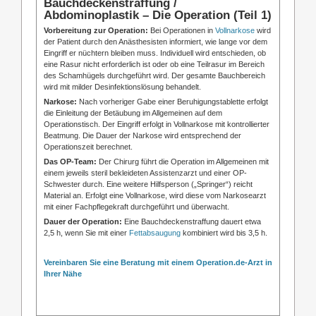
Bauchdeckenstraffung /
Abdominoplastik – Die Operation (Teil 1)
Vorbereitung zur Operation:
Bei Operationen in
Vollnarkose
wird
der Patient durch den Anästhesisten informiert, wie lange vor dem
Eingriff er nüchtern bleiben muss. Individuell wird entschieden, ob
eine Rasur nicht erforderlich ist oder ob eine Teilrasur im Bereich
des Schamhügels durchgeführt wird. Der gesamte Bauchbereich
wird mit milder Desinfektionslösung behandelt.
Narkose:
Nach vorheriger Gabe einer Beruhigungstablette erfolgt
die Einleitung der Betäubung im Allgemeinen auf dem
Operationstisch. Der Eingriff erfolgt in Vollnarkose mit kontrollierter
Beatmung. Die Dauer der Narkose wird entsprechend der
Operationszeit berechnet.
Das OP-Team:
Der Chirurg führt die Operation im Allgemeinen mit
einem jeweils steril bekleideten Assistenzarzt und einer OP-
Schwester durch. Eine weitere Hilfsperson („Springer“) reicht
Material an. Erfolgt eine Vollnarkose, wird diese vom Narkosearzt
mit einer Fachpflegekraft durchgeführt und überwacht.
Dauer der Operation:
Eine Bauchdeckenstraffung dauert etwa
2,5 h, wenn Sie mit einer
Fettabsaugung
kombiniert wird bis 3,5 h.
Vereinbaren Sie eine Beratung mit einem Operation.de-Arzt in
Ihrer Nähe