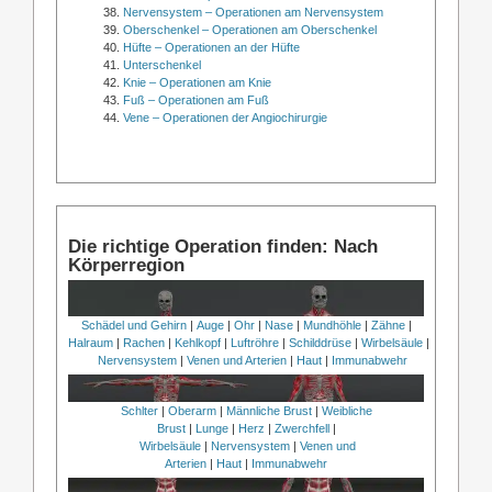
Nervensystem – Operationen am Nervensystem
Oberschenkel – Operationen am Oberschenkel
Hüfte – Operationen an der Hüfte
Unterschenkel
Knie – Operationen am Knie
Fuß – Operationen am Fuß
Vene – Operationen der Angiochirurgie
Die richtige Operation finden: Nach
Körperregion
Schädel und Gehirn
|
Auge
|
Ohr
|
Nase
|
Mundhöhle
|
Zähne
|
Halraum
|
Rachen
|
Kehlkopf
|
Luftröhre
|
Schilddrüse
|
Wirbelsäule
|
Nervensystem
|
Venen und Arterien
|
Haut
|
Immunabwehr
Schlter
|
Oberarm
|
Männliche Brust
|
Weibliche
Brust
|
Lunge
|
Herz
|
Zwerchfell
|
Wirbelsäule
|
Nervensystem
|
Venen und
Arterien
|
Haut
|
Immunabwehr