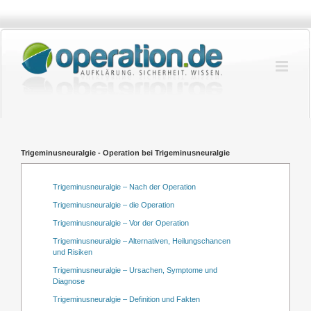
Zum
Inhalt
springen
Trigeminusneuralgie - Operation bei Trigeminusneuralgie
Trigeminusneuralgie – Nach der Operation
Trigeminusneuralgie – die Operation
Trigeminusneuralgie – Vor der Operation
Trigeminusneuralgie – Alternativen, Heilungschancen
und Risiken
Trigeminusneuralgie – Ursachen, Symptome und
Diagnose
Trigeminusneuralgie – Definition und Fakten