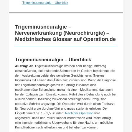
Trigeminusneuralgie – Überblick
Trigeminusneuralgie –
Nervenerkrankung (Neurochirurgie) –
Medizinisches Glossar auf Operation.de
Trigeminusneuralgie – Überblick
Auszug:
Als Trigeminusneuralgie werden sehr heftige, blitzartig
einschießende, elektrisierende Schmerzen im Gesicht bezeichnet, die
dem Ausbreitungsgebiet des sensiblen Gesichtsnervs (Nervus
trigeminus) mit seinen drei Ästen zuzuordnen sind. Wenn die Diagnose
der Trigeminusneuralgie gestellt ist, erfolgt zunächst eine
medikamentöse Behandlung, meist mit einem Medikament, das auch
bei der Epilepsie zum Einsatz kommt. Führt diese Behandlung auch bei
ausreichender Dosierung zu keinem befriedigendem Erfolg, sind
operative Schritte angezeigt. Die Operation wird durch einen Facharzt
für Neurochirurgie durchgeführt und muss stationär erfolgen. Der
Eingriff dauert ca. 1 – 1,5 Stunden.
Nach der Operation
wird
angestrebt, dass der Patient schnell wieder wach wird. Meist erfolgt
eine intensivmedizinische Überwachung für eine Nacht, um mögliche
Komplikationen schnell erkennen und beheben zu können.