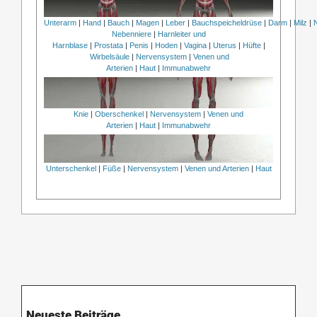
Unterarm
|
Hand
|
Bauch
|
Magen
|
Leber
|
Bauchspeicheldrüse
|
Darm
|
Milz
|
Nebenniere
|
Harnleiter und
Harnblase
|
Prostata
|
Penis
|
Hoden
|
Vagina
|
Uterus
|
Hüfte
|
Wirbelsäule
|
Nervensystem
|
Venen und
Arterien
|
Haut
|
Immunabwehr
Knie
|
Oberschenkel
|
Nervensystem
|
Venen und
Arterien
|
Haut
|
Immunabwehr
Unterschenkel
|
Füße
|
Nervensystem
|
Venen und Arterien
|
Haut
Neueste Beiträge