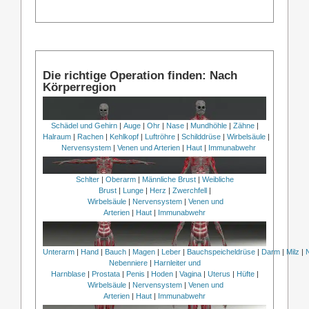
Die richtige Operation finden: Nach
Körperregion
Schädel und Gehirn
|
Auge
|
Ohr
|
Nase
|
Mundhöhle
|
Zähne
|
Halraum
|
Rachen
|
Kehlkopf
|
Luftröhre
|
Schilddrüse
|
Wirbelsäule
|
Nervensystem
|
Venen und Arterien
|
Haut
|
Immunabwehr
Schlter
|
Oberarm
|
Männliche Brust
|
Weibliche
Brust
|
Lunge
|
Herz
|
Zwerchfell
|
Wirbelsäule
|
Nervensystem
|
Venen und
Arterien
|
Haut
|
Immunabwehr
Unterarm
|
Hand
|
Bauch
|
Magen
|
Leber
|
Bauchspeicheldrüse
|
Darm
|
Milz
|
Nebenniere
|
Harnleiter und
Harnblase
|
Prostata
|
Penis
|
Hoden
|
Vagina
|
Uterus
|
Hüfte
|
Wirbelsäule
|
Nervensystem
|
Venen und
Arterien
|
Haut
|
Immunabwehr