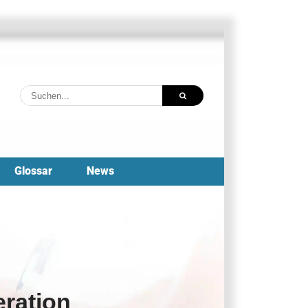
Suche
nach:
Glossar
News
eration