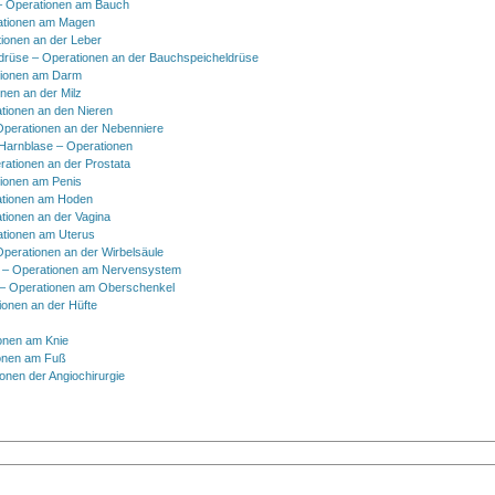
 Operationen am Bauch
ationen am Magen
ionen an der Leber
drüse – Operationen an der Bauchspeicheldrüse
tionen am Darm
onen an der Milz
tionen an den Nieren
Operationen an der Nebenniere
 Harnblase – Operationen
rationen an der Prostata
tionen am Penis
tionen am Hoden
tionen an der Vagina
ationen am Uterus
Operationen an der Wirbelsäule
 – Operationen am Nervensystem
– Operationen am Oberschenkel
ionen an der Hüfte
onen am Knie
onen am Fuß
onen der Angiochirurgie