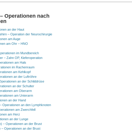
 – Operationen nach
nen
onen an der Haut
hirn – Operation der Neurochirurgie
ionen am Auge
onen am Ohr – HNO
perationen im Mundbereich
er – Zahn OP, Kieferoperation
erationen am Hals
ationen im Rachenraum
rationen am Kehlkopf
erationen an der Luftröhre
Operationen an der Schilddrüse
rationen an der Schulter
erationen am Oberarm
erationen am Unterarm
ionen an der Hand
 Operationen an den Lymphknoten
perationen am Zwerchfell
ionen am Herz
tionen an der Lunge
h) – Operationen an der Brust
) – Operationen an der Brust