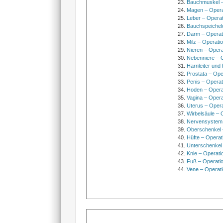
Bauchmuskel –
Magen – Oper
Leber – Operat
Bauchspeichel
Darm – Opera
Milz – Operati
Nieren – Opera
Nebenniere – 
Harnleiter und
Prostata – Ope
Penis – Opera
Hoden – Opera
Vagina – Opera
Uterus – Oper
Wirbelsäule – 
Nervensystem
Oberschenkel 
Hüfte – Operat
Unterschenkel
Knie – Operati
Fuß – Operati
Vene – Operati