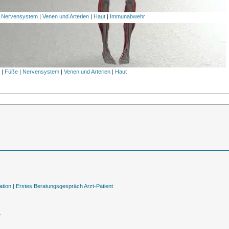
|
Nervensystem
|
Venen und Arterien
|
Haut
|
Immunabwehr
l
|
Füße
|
Nervensystem
|
Venen und Arterien
|
Haut
tion |
Erstes Beratungsgespräch Arzt-Patient
t