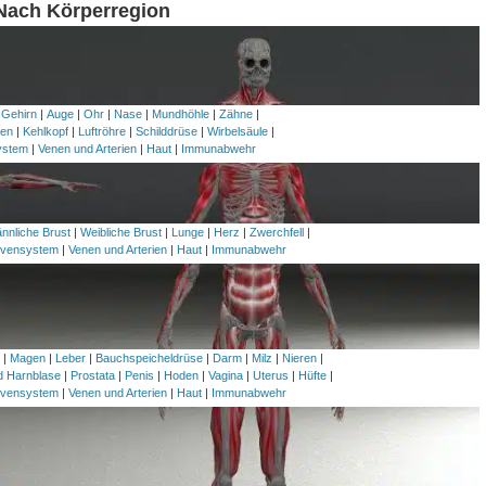
 Nach Körperregion
 Gehirn
|
Auge
|
Ohr
|
Nase
|
Mundhöhle
|
Zähne
|
en
|
Kehlkopf
|
Luftröhre
|
Schilddrüse
|
Wirbelsäule
|
ystem
|
Venen und Arterien
|
Haut
|
Immunabwehr
nnliche Brust
|
Weibliche Brust
|
Lunge
|
Herz
|
Zwerchfell
|
vensystem
|
Venen und Arterien
|
Haut
|
Immunabwehr
h
|
Magen
|
Leber
|
Bauchspeicheldrüse
|
Darm
|
Milz
|
Nieren
|
nd Harnblase
|
Prostata
|
Penis
|
Hoden
|
Vagina
|
Uterus
|
Hüfte
|
vensystem
|
Venen und Arterien
|
Haut
|
Immunabwehr