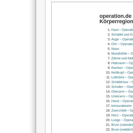
operation.de
Körperregio
Haut – Operati
Schädel und Ge
Auge – Operat
Ohr – Operati
Nase
Mundhöhle – O
Zähne und Kief
Halsraum – Op
Rachen – Oper
Kehlkopf – Ope
Luftröhre – Op
Schilddrüse – 
Schulter – Ope
Oberarm – Op
Unterarm – Op
Hand – Operat
Immunabwehr –
Zwerchfell – O
Herz – Operat
Lunge – Opera
Brust (männlic
Brust (weiblich