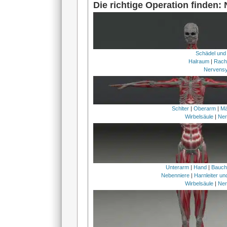
Die richtige Operation finden:
Schädel und
Halraum
|
Rach
Nervens
Schlter
|
Oberarm
|
Mä
Wirbelsäule
|
Ner
Unterarm
|
Hand
|
Bauc
Nebenniere
|
Harnleiter u
Wirbelsäule
|
Ner