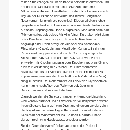
feinen Stückzangen die losen Bandscheibenteile entfernen und
knöcherne Randkanten mit feinen Stanzen oder einer
Mikrofräse entfernen. Unmittelbar vor dem Rückenmarkssack
liegt an der Rückfläche der Wirbel das hintere Längsband
(Ligamentum longitudinale posterius). Dieses wird vorsichtig
gespalten und entfernt. Nun kann man den Bandscheibenraum
auf seine ursprüngliche Höhe aufspreizen. Man sieht dann den
Rückenmarkssack selbst. Mit Hilfe feiner Tasthaken wird dann
unter Durchleuchtung festgestellt, ob alle Randkanten
begradigt sind. Dann erfolgt die Auswahl des passenden
Platzhalters (Cage), der aus Metall oder Kunststoff sein kann.
Dieser wird eingepasst und dann die Spreizung aufgehoben.
So wird der Platzhalter fixiert. Der Platzhalter wird vorher
entweder mit Knochensubstrat oder Knochenmatrix gefüllt und
führt zur Versteifung der 2 Wirbel. Bei einer manifesten
Myelopathie besteht Konsens darüber, keine Prothesen zu
implantieren, sondern den Abschnitt durch Platzhalter (Cage)
ruhig zu stellen. Bei nicht manifesten zervikalen Myelopathien
kann man je nach Alter des Patienten ggf. über eine
Bandscheibenprothese nachdenken.
Danach werden die Spreizschrauben entfernt, die Blutstillung
wird vervollkommnet und es werden die Wundsperrer entfernt.
In den Zugang kann ggf. eine Drainage eingelegt werden, die in
der Regel am nächsten Tag entfernt wird. Es erfolgt dann in
Schichten der Wundverschluss. Je nach Operateur kann
danach noch eine Halskrawatte angelegt werden.
Bei der Operation vom Rücken aus muss der Patient in