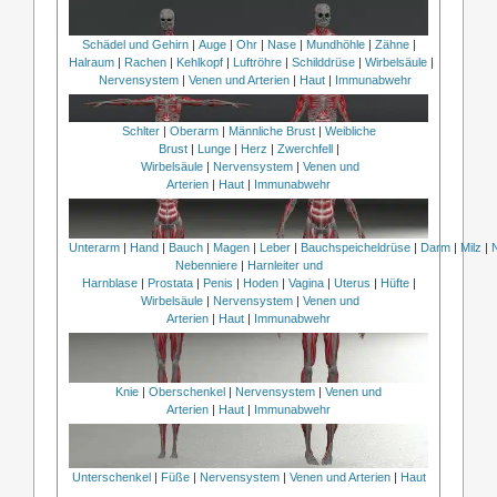
Schädel und Gehirn
|
Auge
|
Ohr
|
Nase
|
Mundhöhle
|
Zähne
|
Halraum
|
Rachen
|
Kehlkopf
|
Luftröhre
|
Schilddrüse
|
Wirbelsäule
|
Nervensystem
|
Venen und Arterien
|
Haut
|
Immunabwehr
Schlter
|
Oberarm
|
Männliche Brust
|
Weibliche
Brust
|
Lunge
|
Herz
|
Zwerchfell
|
Wirbelsäule
|
Nervensystem
|
Venen und
Arterien
|
Haut
|
Immunabwehr
Unterarm
|
Hand
|
Bauch
|
Magen
|
Leber
|
Bauchspeicheldrüse
|
Darm
|
Milz
|
Nebenniere
|
Harnleiter und
Harnblase
|
Prostata
|
Penis
|
Hoden
|
Vagina
|
Uterus
|
Hüfte
|
Wirbelsäule
|
Nervensystem
|
Venen und
Arterien
|
Haut
|
Immunabwehr
Knie
|
Oberschenkel
|
Nervensystem
|
Venen und
Arterien
|
Haut
|
Immunabwehr
Unterschenkel
|
Füße
|
Nervensystem
|
Venen und Arterien
|
Haut