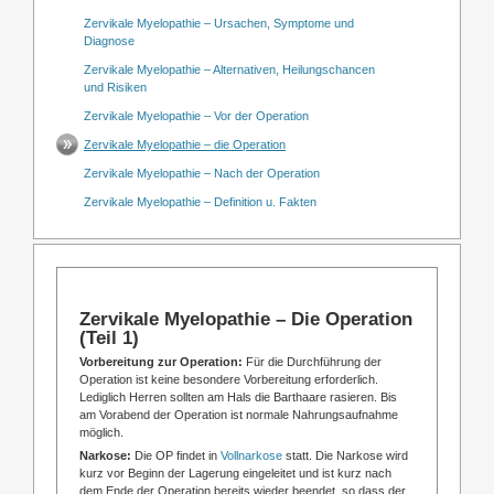
Zervikale Myelopathie – Ursachen, Symptome und
Diagnose
Zervikale Myelopathie – Alternativen, Heilungschancen
und Risiken
Zervikale Myelopathie – Vor der Operation
Zervikale Myelopathie – die Operation
Zervikale Myelopathie – Nach der Operation
Zervikale Myelopathie – Definition u. Fakten
Zervikale Myelopathie – Die Operation
(Teil 1)
Vorbereitung zur Operation:
Für die Durchführung der
Operation ist keine besondere Vorbereitung erforderlich.
Lediglich Herren sollten am Hals die Barthaare rasieren. Bis
am Vorabend der Operation ist normale Nahrungsaufnahme
möglich.
Narkose:
Die OP findet in
Vollnarkose
statt.
Die Narkose wird
kurz vor Beginn der Lagerung eingeleitet und ist kurz nach
dem Ende der Operation bereits wieder beendet, so dass der