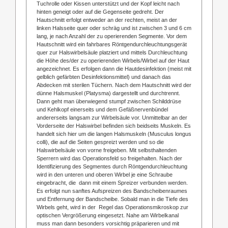
Tuchrolle oder Kissen unterstützt und der Kopf leicht nach
hinten geneigt oder auf die Gegenseite gedreht. Der
Hautschnitt erfolgt entweder an der rechten, meist an der
linken Halsseite quer oder schräg und ist zwischen 3 und 6 cm
lang, je nach Anzahl der zu operierenden Segmente. Vor dem
Hautschnitt wird ein fahrbares Röntgendurchleuchtungsgerät
quer zur Halswirbelsäule platziert und mittels Durchleuchtung
die Höhe des/der zu operierenden Wirbels/Wirbel auf der Haut
angezeichnet. Es erfolgen dann die Hautdesinfektion (meist mit
gelblich gefärbten Desinfektionsmittel) und danach das
Abdecken mit sterilen Tüchern. Nach dem Hautschnitt wird der
dünne Halsmuskel (Platysma) dargestellt und durchtrennt.
Dann geht man überwiegend stumpf zwischen Schilddrüse
und Kehlkopf einerseits und dem Gefäßnervenbündel
andererseits langsam zur Wirbelsäule vor. Unmittelbar an der
Vorderseite der Halswirbel befinden sich beidseits Muskeln. Es
handelt sich hier um die langen Halsmuskeln (Musculus longus
colli), die auf die Seiten gespreizt werden und so die
Halswirbelsäule von vorne freigeben. Mit selbsthaltenden
Sperrern wird das Operationsfeld so freigehalten. Nach der
Identifizierung des Segmentes durch Röntgendurchleuchtung
wird in den unteren und oberen Wirbel je eine Schraube
eingebracht, die dann mit einem Spreizer verbunden werden.
Es erfolgt nun sanftes Aufspreizen des Bandscheibenraumes
und Entfernung der Bandscheibe. Sobald man in die Tiefe des
Wirbels geht, wird in der Regel das Operationsmikroskop zur
optischen Vergrößerung eingesetzt. Nahe am Wirbelkanal
muss man dann besonders vorsichtig präparieren und mit