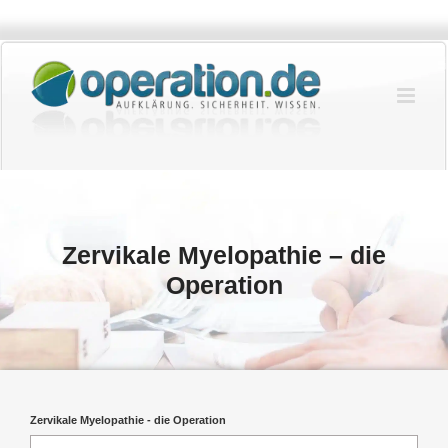
Zum
Inhalt
springen
Zervikale Myelopathie – die
Operation
Zervikale Myelopathie - die Operation