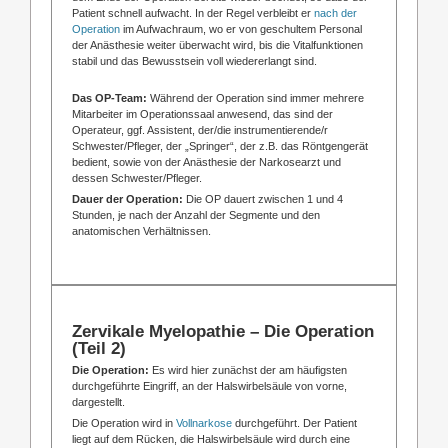
Patient schnell aufwacht. In der Regel verbleibt er
nach der
Operation
im Aufwachraum, wo er von geschultem Personal
der Anästhesie weiter überwacht wird, bis die Vitalfunktionen
stabil und das Bewusstsein voll wiedererlangt sind.
Das OP-Team:
Während der Operation sind immer mehrere
Mitarbeiter im Operationssaal anwesend, das sind der
Operateur, ggf. Assistent, der/die instrumentierende/r
Schwester/Pfleger, der „Springer“, der z.B. das Röntgengerät
bedient, sowie von der Anästhesie der Narkosearzt und
dessen Schwester/Pfleger.
Dauer der Operation:
Die OP dauert zwischen 1 und 4
Stunden, je nach der Anzahl der Segmente und den
anatomischen Verhältnissen.
Zervikale Myelopathie – Die Operation
(Teil 2)
Die Operation:
Es wird hier zunächst der am häufigsten
durchgeführte Eingriff, an der Halswirbelsäule von vorne,
dargestellt.
Die Operation wird in
Vollnarkose
durchgeführt. Der Patient
liegt auf dem Rücken, die Halswirbelsäule wird durch eine