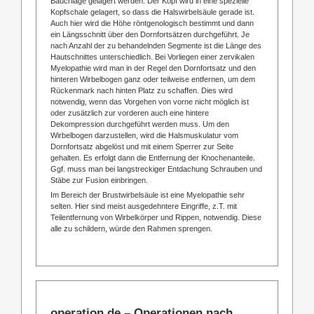
Bauchlage gelagert werden. Der Kopf wird in eine spezielle
Kopfschale gelagert, so dass die Halswirbelsäule gerade ist.
Auch hier wird die Höhe röntgenologisch bestimmt und dann
ein Längsschnitt über den Dornfortsätzen durchgeführt. Je
nach Anzahl der zu behandelnden Segmente ist die Länge des
Hautschnittes unterschiedlich. Bei Vorliegen einer zervikalen
Myelopathie wird man in der Regel den Dornfortsatz und den
hinteren Wirbelbogen ganz oder teilweise entfernen, um dem
Rückenmark nach hinten Platz zu schaffen. Dies wird
notwendig, wenn das Vorgehen von vorne nicht möglich ist
oder zusätzlich zur vorderen auch eine hintere
Dekompression durchgeführt werden muss. Um den
Wirbelbogen darzustellen, wird die Halsmuskulatur vom
Dornfortsatz abgelöst und mit einem Sperrer zur Seite
gehalten. Es erfolgt dann die Entfernung der Knochenanteile.
Ggf. muss man bei langstreckiger Entdachung Schrauben und
Stäbe zur Fusion einbringen.
Im Bereich der Brustwirbelsäule ist eine Myelopathie sehr
selten. Hier sind meist ausgedehntere Eingriffe, z.T. mit
Teilentfernung von Wirbelkörper und Rippen, notwendig. Diese
alle zu schildern, würde den Rahmen sprengen.
operation.de – Operationen nach