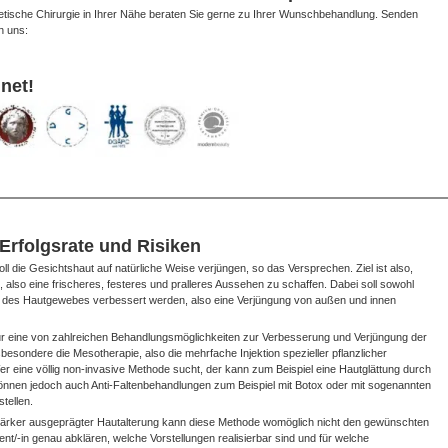
etische Chirurgie in Ihrer Nähe beraten Sie gerne zu Ihrer Wunschbehandlung. Senden
n uns:
net!
 Erfolgsrate und Risiken
ll die Gesichtshaut auf natürliche Weise verjüngen, so das Versprechen. Ziel ist also,
 also eine frischeres, festeres und pralleres Aussehen zu schaffen. Dabei soll sowohl
it des Hautgewebes verbessert werden, also eine Verjüngung von außen und innen
 nur eine von zahlreichen Behandlungsmöglichkeiten zur Verbesserung und Verjüngung der
sbesondere die Mesotherapie, also die mehrfache Injektion spezieller pflanzlicher
 Wer eine völlig non-invasive Methode sucht, der kann zum Beispiel eine Hautglättung durch
önnen jedoch auch Anti-Faltenbehandlungen zum Beispiel mit Botox oder mit sogenannten
stellen.
 stärker ausgeprägter Hautalterung kann diese Methode womöglich nicht den gewünschten
ent/-in genau abklären, welche Vorstellungen realisierbar sind und für welche