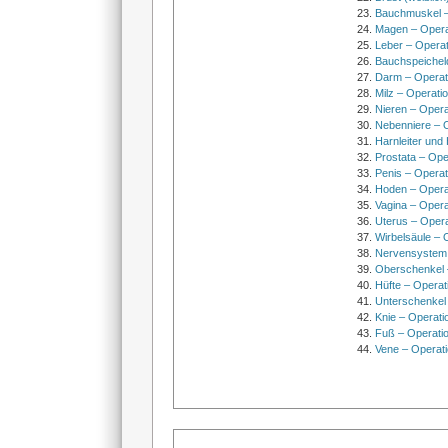
Bauchmuskel –
Magen – Oper
Leber – Operat
Bauchspeichel
Darm – Opera
Milz – Operati
Nieren – Opera
Nebenniere – 
Harnleiter und
Prostata – Ope
Penis – Opera
Hoden – Opera
Vagina – Opera
Uterus – Oper
Wirbelsäule – 
Nervensystem
Oberschenkel 
Hüfte – Operat
Unterschenkel
Knie – Operati
Fuß – Operati
Vene – Operati