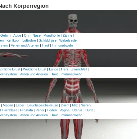
 Nach Körperregion
 Gehirn
|
Auge
|
Ohr
|
Nase
|
Mundhöhle
|
Zähne
|
en
|
Kehlkopf
|
Luftröhre
|
Schilddrüse
|
Wirbelsäule
|
ystem
|
Venen und Arterien
|
Haut
|
Immunabwehr
nnliche Brust
|
Weibliche Brust
|
Lunge
|
Herz
|
Zwerchfell
|
vensystem
|
Venen und Arterien
|
Haut
|
Immunabwehr
h
|
Magen
|
Leber
|
Bauchspeicheldrüse
|
Darm
|
Milz
|
Nieren
|
nd Harnblase
|
Prostata
|
Penis
|
Hoden
|
Vagina
|
Uterus
|
Hüfte
|
vensystem
|
Venen und Arterien
|
Haut
|
Immunabwehr