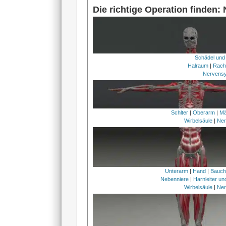
Die richtige Operation finden:
Schädel und
Halraum
|
Rach
Nervens
Schlter
|
Oberarm
|
Mä
Wirbelsäule
|
Ner
Unterarm
|
Hand
|
Bauc
Nebenniere
|
Harnleiter u
Wirbelsäule
|
Ner