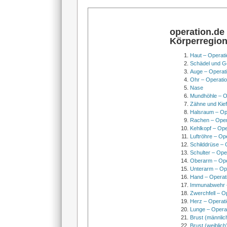
operation.de
Körperregio
Haut – Operati
Schädel und Ge
Auge – Operat
Ohr – Operati
Nase
Mundhöhle – O
Zähne und Kief
Halsraum – Op
Rachen – Oper
Kehlkopf – Ope
Luftröhre – Op
Schilddrüse – 
Schulter – Ope
Oberarm – Op
Unterarm – Op
Hand – Operat
Immunabwehr –
Zwerchfell – O
Herz – Operat
Lunge – Opera
Brust (männlic
Brust (weiblich