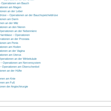
 Operationen am Bauch
ationen am Magen
ionen an der Leber
drüse – Operationen an der Bauchspeicheldrüse
tionen am Darm
onen an der Milz
tionen an den Nieren
Operationen an der Nebenniere
 Harnblase – Operationen
rationen an der Prostata
tionen am Penis
tionen am Hoden
tionen an der Vagina
ationen am Uterus
Operationen an der Wirbelsäule
 – Operationen am Nervensystem
– Operationen am Oberschenkel
ionen an der Hüfte
onen am Knie
onen am Fuß
onen der Angiochirurgie