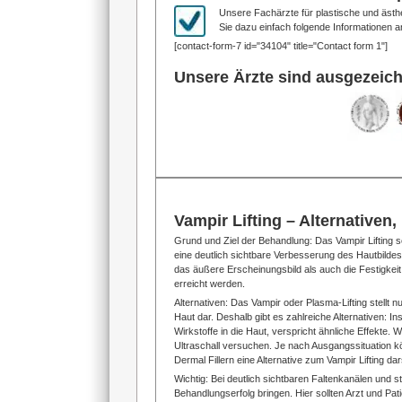
Unsere Fachärzte für plastische und ästh
Sie dazu einfach folgende Informationen a
[contact-form-7 id="34104" title="Contact form 1"]
Unsere Ärzte sind ausgezeich
Vampir Lifting – Alternativen,
Grund und Ziel der Behandlung: Das Vampir Lifting so
eine deutlich sichtbare Verbesserung des Hautbildes,
das äußere Erscheinungsbild als auch die Festigke
erreicht werden.
Alternativen: Das Vampir oder Plasma-Lifting stellt
Haut dar. Deshalb gibt es zahlreiche Alternativen: In
Wirkstoffe in die Haut, verspricht ähnliche Effekte.
Ultraschall versuchen. Je nach Ausgangssituation k
Dermal Fillern eine Alternative zum Vampir Lifting dar
Wichtig: Bei deutlich sichtbaren Faltenkanälen und
Behandlungserfolg bringen. Hier sollten Arzt und Pati