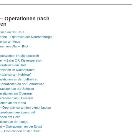
 – Operationen nach
nen
onen an der Haut
hirn – Operation der Neurochirurgie
ionen am Auge
onen am Ohr – HNO
perationen im Mundbereich
er – Zahn OP, Kieferoperation
erationen am Hals
ationen im Rachenraum
rationen am Kehlkopf
erationen an der Luftröhre
Operationen an der Schilddrüse
rationen an der Schulter
erationen am Oberarm
erationen am Unterarm
ionen an der Hand
 Operationen an den Lymphknoten
perationen am Zwerchfell
ionen am Herz
tionen an der Lunge
h) – Operationen an der Brust
) – Operationen an der Brust