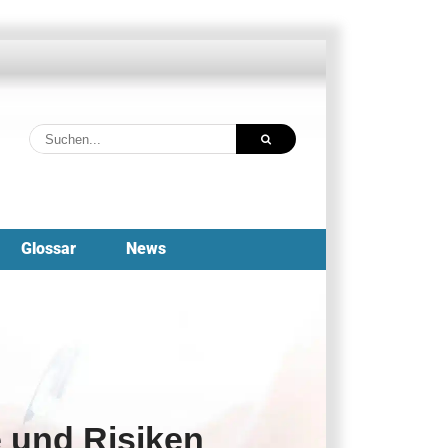
Suche
nach:
Glossar
News
e und Risiken