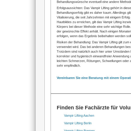
Behandlungswünsche eventuell eine andere Methode 
Erfolgsaussichten: Das Vampir Lifting gehört in d
Behandlungserfolg gibt es daher kaum. Allerdings gi
Vitalisierung, die seit Jahrzehnten mit einigem Erf
Hautbildes zu erreichen, gilt das Vampir Lifting inzwi
Körpers bei dieser Methode eine sehr wichtige Rolle.
der gewünschte Effekt anhält. Nach einigen Monaten
erfolgen, wenn das Ergebnis beibehalten werden soll
Risiken der Behandlung: Das Vampir Lifting gilt zum e
verwendet wird. Das bei anderen Behandlungen besteh
Trotzdem sind natürlich auch hier unter Umständen Ko
korrekter und hygienisch einwandfreier Anwendung a
leichten Schmerzen, Rötungen, Schwellungen oder a
sehr empfindlich.
Vereinbaren Sie eine Beratung mit einem Operati
Finden Sie Fachärzte für Volu
Vampir Lifting Aachen
Vampir Lifting Berlin
Vampir Lifting Bremen