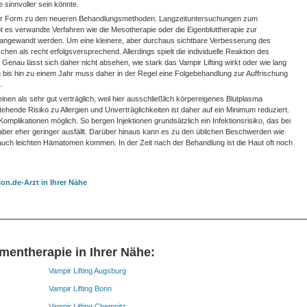
sinnvoller sein könnte.
ieser Form zu den neueren Behandlungsmethoden. Langzeituntersuchungen zum
bt es verwandte Verfahren wie die Mesotherapie oder die Eigenbluttherapie zur
olg angewandt werden. Um eine kleinere, aber durchaus sichtbare Verbesserung des
schen als recht erfolgsversprechend. Allerdings spielt die individuelle Reaktion des
 Genau lässt sich daher nicht absehen, wie stark das Vampir Lifting wirkt oder wie lang
 bis hin zu einem Jahr muss daher in der Regel eine Folgebehandlung zur Auffrischung
.
inen als sehr gut verträglich, weil hier ausschließlich körpereigenes Blutplasma
ende Risiko zu Allergien und Unverträglichkeiten ist daher auf ein Minimum reduziert.
mplikationen möglich. So bergen Injektionen grundsätzlich ein Infektionsrisiko, das bei
ber eher geringer ausfällt. Darüber hinaus kann es zu den üblichen Beschwerden wie
uch leichten Hämatomen kommen. In der Zeit nach der Behandlung ist die Haut oft noch
on.de-Arzt in Ihrer Nähe
mentherapie in Ihrer Nähe:
Vampir Lifting Augsburg
Vampir Lifting Bonn
Vampir Lifting Chemnitz