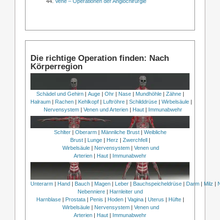
Vene – Operationen der Angiochirurgie
Die richtige Operation finden: Nach
Körperregion
Schädel und Gehirn
|
Auge
|
Ohr
|
Nase
|
Mundhöhle
|
Zähne
|
Halraum
|
Rachen
|
Kehlkopf
|
Luftröhre
|
Schilddrüse
|
Wirbelsäule
|
Nervensystem
|
Venen und Arterien
|
Haut
|
Immunabwehr
Schlter
|
Oberarm
|
Männliche Brust
|
Weibliche
Brust
|
Lunge
|
Herz
|
Zwerchfell
|
Wirbelsäule
|
Nervensystem
|
Venen und
Arterien
|
Haut
|
Immunabwehr
Unterarm
|
Hand
|
Bauch
|
Magen
|
Leber
|
Bauchspeicheldrüse
|
Darm
|
Milz
|
Nebenniere
|
Harnleiter und
Harnblase
|
Prostata
|
Penis
|
Hoden
|
Vagina
|
Uterus
|
Hüfte
|
Wirbelsäule
|
Nervensystem
|
Venen und
Arterien
|
Haut
|
Immunabwehr