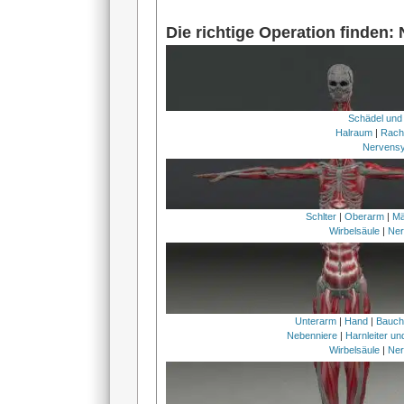
Die richtige Operation finden:
Schädel und
Halraum
|
Rach
Nervens
Schlter
|
Oberarm
|
Mä
Wirbelsäule
|
Ner
Unterarm
|
Hand
|
Bauc
Nebenniere
|
Harnleiter u
Wirbelsäule
|
Ner