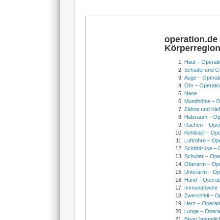
operation.de
Körperregio
Haut – Operati
Schädel und Ge
Auge – Operat
Ohr – Operati
Nase
Mundhöhle – O
Zähne und Kief
Halsraum – Op
Rachen – Oper
Kehlkopf – Ope
Luftröhre – Op
Schilddrüse – 
Schulter – Ope
Oberarm – Op
Unterarm – Op
Hand – Operat
Immunabwehr –
Zwerchfell – O
Herz – Operat
Lunge – Opera
Brust (männlic