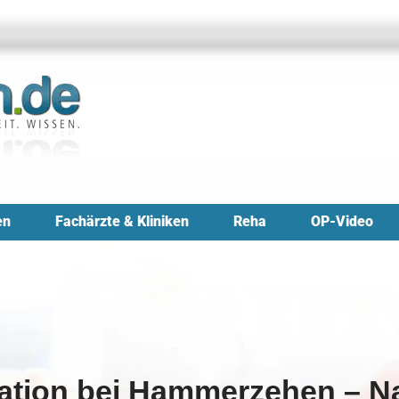
en
Fachärzte & Kliniken
Reha
OP-Video
ation bei Hammerzehen – Na