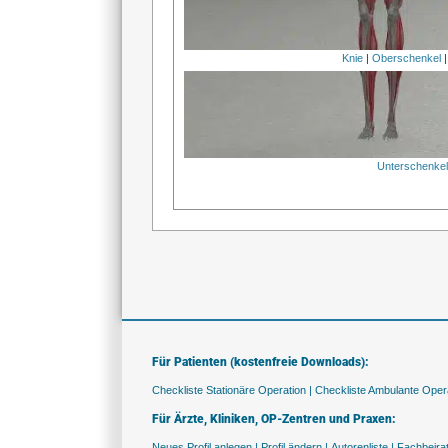
Knie
|
Oberschenkel
Unterschenke
Für Patienten (kostenfreie Downloads):
Checkliste Stationäre Operation |
Checkliste Ambulante Opera
Für Ärzte, Kliniken, OP-Zentren und Praxen:
Neues Profil anlegen |
Profil ändern |
Autorenliste |
Fachbeira