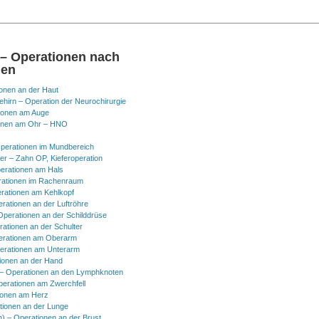
 – Operationen nach
nen
onen an der Haut
hirn – Operation der Neurochirurgie
ionen am Auge
onen am Ohr – HNO
perationen im Mundbereich
er – Zahn OP, Kieferoperation
erationen am Hals
ationen im Rachenraum
rationen am Kehlkopf
erationen an der Luftröhre
Operationen an der Schilddrüse
rationen an der Schulter
erationen am Oberarm
erationen am Unterarm
ionen an der Hand
 Operationen an den Lymphknoten
perationen am Zwerchfell
ionen am Herz
tionen an der Lunge
h) – Operationen an der Brust