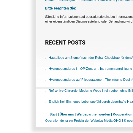
Bitte beachten Sie:
Sämtliche Informationen auf operation.de sind zu Informatio
einer eigenständigen Diagnosestellung oder Behandlung wird 
RECENT POSTS
Hautpflege am Stumpf nach der Reha: Checkliste für den Al
Hygienestandards im OP-Zentrum: Instrumentenreinigung 
Hygienestandards auf Pflegestationen: Thermische Desinfek
Refraktive Chirurgie: Moderne Wege in ein Leben ohne Bril
Endlich frei: Ein neues Lebensgefühl durch dauerhafte Ha
Start |
Über uns |
Werbepartner werden |
Kooperations
Operation.de ist ein Projekt der WakeUp Media OHG | © opera