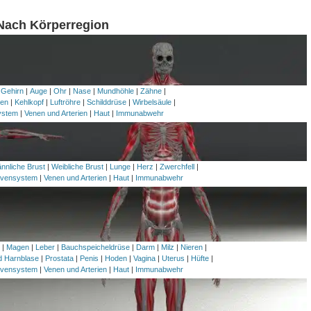
 Nach Körperregion
 Gehirn
|
Auge
|
Ohr
|
Nase
|
Mundhöhle
|
Zähne
|
en
|
Kehlkopf
|
Luftröhre
|
Schilddrüse
|
Wirbelsäule
|
ystem
|
Venen und Arterien
|
Haut
|
Immunabwehr
nnliche Brust
|
Weibliche Brust
|
Lunge
|
Herz
|
Zwerchfell
|
vensystem
|
Venen und Arterien
|
Haut
|
Immunabwehr
h
|
Magen
|
Leber
|
Bauchspeicheldrüse
|
Darm
|
Milz
|
Nieren
|
nd Harnblase
|
Prostata
|
Penis
|
Hoden
|
Vagina
|
Uterus
|
Hüfte
|
vensystem
|
Venen und Arterien
|
Haut
|
Immunabwehr