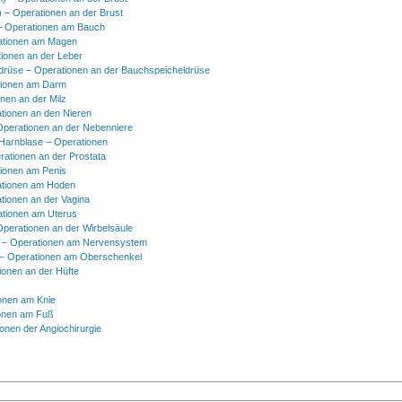
) – Operationen an der Brust
 Operationen am Bauch
ationen am Magen
ionen an der Leber
drüse – Operationen an der Bauchspeicheldrüse
tionen am Darm
onen an der Milz
tionen an den Nieren
Operationen an der Nebenniere
 Harnblase – Operationen
rationen an der Prostata
tionen am Penis
tionen am Hoden
tionen an der Vagina
ationen am Uterus
Operationen an der Wirbelsäule
 – Operationen am Nervensystem
– Operationen am Oberschenkel
ionen an der Hüfte
onen am Knie
onen am Fuß
onen der Angiochirurgie