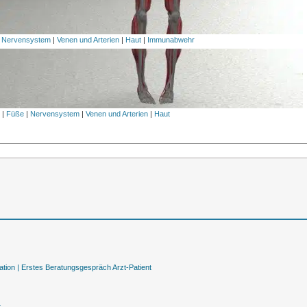
|
Nervensystem
|
Venen und Arterien
|
Haut
|
Immunabwehr
l
|
Füße
|
Nervensystem
|
Venen und Arterien
|
Haut
tion |
Erstes Beratungsgespräch Arzt-Patient
t