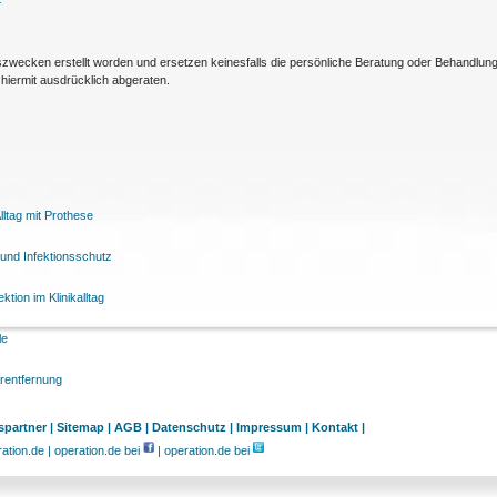
nszwecken erstellt worden und ersetzen keinesfalls die persönliche Beratung oder Behandlu
hiermit ausdrücklich abgeraten.
ltag mit Prothese
und Infektionsschutz
tion im Klinikalltag
le
arentfernung
partner |
Sitemap |
AGB |
Datenschutz |
Impressum |
Kontakt |
tion.de | operation.de bei
| operation.de bei