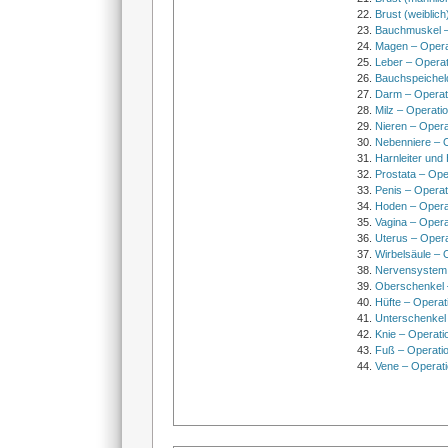
Brust (weiblich
Bauchmuskel –
Magen – Oper
Leber – Operat
Bauchspeichel
Darm – Opera
Milz – Operati
Nieren – Opera
Nebenniere – 
Harnleiter und
Prostata – Ope
Penis – Opera
Hoden – Opera
Vagina – Opera
Uterus – Oper
Wirbelsäule – 
Nervensystem
Oberschenkel 
Hüfte – Operat
Unterschenkel
Knie – Operati
Fuß – Operati
Vene – Operati