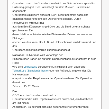
Operation rasiert. Im Operationssaal wird das Bein auf einer speziellen
Halterung gelagert. Der Patient liegt auf dem Rücken. Es wird eine
sogenannte
Oberschenkelblutleere angelegt. Der Patient bekommt dazu eine
Blutdruckmanschette um den Oberschenkel gelegt. Durch
Kompression wird das Blut
aus dem Bein Körperwerts gedrückt und die Blutdruckmanschette
geschlossen. Ziel
dieser Maßname ist eine relative Blutleere des Beines, sodass ohne
Blutungen
operiert werden kann. Der Fuß und Unterschenkel wird desinfiziert und
das
Operationsgebiet mit sterilen Tüchern abgedeckt.
Narkose:
Die Narkose wird vor Anlage der
Blutleere nach Lagerung auf dem Operationstisch durchgeführt. In aller
Regel
wird eine
Vollnarkose
durchgeführt, in einigen Fällen auch eine
Teilnarkose (Spinalanästhesie)
oder ein Fußblock angewendet. Die
Narkosedauer
entspricht in aller Regel in etwa der Operationsdauer. Die Operation
dauert pro
Zehe ca. 15- 20 Minuten.
Das
OP-Team:
Im Operationssaal sind der
Operateur und in aller Regel ein Assistent anwesend, ein Anästhesist
ggf. mit einem
Assistenten. Es befindet sich eine sogenannte instrumentierende