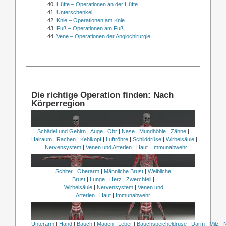
Hüfte – Operationen an der Hüfte
Unterschenkel
Knie – Operationen am Knie
Fuß – Operationen am Fuß
Vene – Operationen der Angiochirurgie
Die richtige Operation finden: Nach
Körperregion
Schädel und Gehirn
|
Auge
|
Ohr
|
Nase
|
Mundhöhle
|
Zähne
|
Halraum
|
Rachen
|
Kehlkopf
|
Luftröhre
|
Schilddrüse
|
Wirbelsäule
|
Nervensystem
|
Venen und Arterien
|
Haut
|
Immunabwehr
Schlter
|
Oberarm
|
Männliche Brust
|
Weibliche
Brust
|
Lunge
|
Herz
|
Zwerchfell
|
Wirbelsäule
|
Nervensystem
|
Venen und
Arterien
|
Haut
|
Immunabwehr
Unterarm
|
Hand
|
Bauch
|
Magen
|
Leber
|
Bauchspeicheldrüse
|
Darm
|
Milz
|