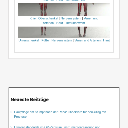
Knie
|
Oberschenkel
|
Nervensystem
|
Venen und
Arterien
|
Haut
|
Immunabwehr
Unterschenkel
|
Füße
|
Nervensystem
|
Venen und Arterien
|
Haut
Neueste Beiträge
Hautpflege am Stumpf nach der Reha: Checkliste für den Alltag mit
Prothese
Hygienestandards im OP-Zentrum: Instrumentenreinigung und