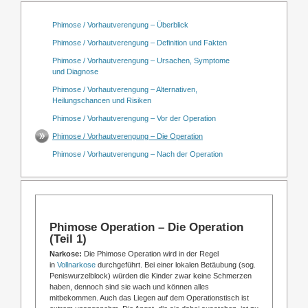
Phimose / Vorhautverengung – Überblick
Phimose / Vorhautverengung – Definition und Fakten
Phimose / Vorhautverengung – Ursachen, Symptome
und Diagnose
Phimose / Vorhautverengung – Alternativen,
Heilungschancen und Risiken
Phimose / Vorhautverengung – Vor der Operation
Phimose / Vorhautverengung – Die Operation
Phimose / Vorhautverengung – Nach der Operation
Phimose Operation – Die Operation
(Teil 1)
Narkose:
Die Phimose Operation wird in der Regel
in
Vollnarkose
durchgeführt. Bei einer lokalen Betäubung (sog.
Peniswurzelblock) würden die Kinder zwar keine Schmerzen
haben, dennoch sind sie wach und können alles
mitbekommen. Auch das Liegen auf dem Operationstisch ist