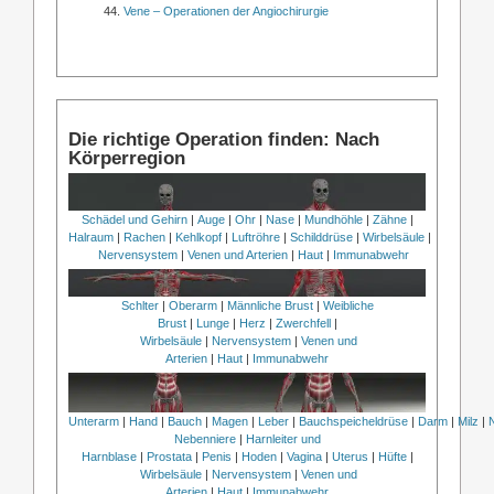
Vene – Operationen der Angiochirurgie
Die richtige Operation finden: Nach
Körperregion
Schädel und Gehirn
|
Auge
|
Ohr
|
Nase
|
Mundhöhle
|
Zähne
|
Halraum
|
Rachen
|
Kehlkopf
|
Luftröhre
|
Schilddrüse
|
Wirbelsäule
|
Nervensystem
|
Venen und Arterien
|
Haut
|
Immunabwehr
Schlter
|
Oberarm
|
Männliche Brust
|
Weibliche
Brust
|
Lunge
|
Herz
|
Zwerchfell
|
Wirbelsäule
|
Nervensystem
|
Venen und
Arterien
|
Haut
|
Immunabwehr
Unterarm
|
Hand
|
Bauch
|
Magen
|
Leber
|
Bauchspeicheldrüse
|
Darm
|
Milz
|
Nebenniere
|
Harnleiter und
Harnblase
|
Prostata
|
Penis
|
Hoden
|
Vagina
|
Uterus
|
Hüfte
|
Wirbelsäule
|
Nervensystem
|
Venen und
Arterien
|
Haut
|
Immunabwehr