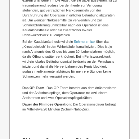
extrem unangenehm. Die Angst, die sie dabei ausstehen, ist zu
traumatisierend, sodass bei den heute zur Verfügung
stehenden, gut verträglichen Narkosemitteln von der
Durchführung der Operation in örtlicher Betäubung abzuraten
ist. Um weniger Narkosemittel zu verwenden und zur
Schmerzlinderung unmittelbar nach der Operation ist eine
Kaudalanästhesie oder ein zusätzlicher lokaler
Peniswurzelblock zu empfehlen.
Bei der Kaudalanästhesie wird ein
Schmerzmittel
über das
„Kreuzbeinloch“ in den Wirbelsäulenkanal injiziert. Dies ist je
nach Anatomie des Kindes bis zum 10. Lebensjahren möglich,
da die Öffnung später verknöchert. Beim Peniswurzelblock
wird ein lokales Betäubungsmittel beidseits an der Penisbasis
injiziert und damit die Nervenbahnen des Penis blockiert,
sodass medikamentenabhängig für mehrere Stunden keine
Schmerzen mehr verspürt werden.
Das OP-Team:
Das OP-Team besteht aus dem Anästhesisten
und der Anästhesiepflege, dem Operateur mit evtl. einem
Assistenten und zwei Operationspflegekräften.
Dauer der Phimose Operation:
Die Operationsdauer beträgt
im Mittel etwa 20 Minuten (Schnitt-Naht-Zeit).