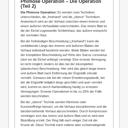
Phimose Operation – Die Operation
(Teil 2)
Die Phimose Operation:
Es werden zwei Techniken
unterschieden, die „freehand“ und die „sleeve“ Techniken.
Anatomisch wird an der Vorhaut zwischen einem inneren und
einem äußeren Vorhautblatt unterschieden. Das innere Blatt ist
die der Eichel zugewandte Schleimhaut, das äußere entspricht
der normalen Haut.
Bei der freihändigen Beschneidung („freehand“) kann die
verbleibende Länge des inneren und äußeren Blattes der
Vorhaut individuell bestimmt werden. Beide Blätter werden bei
der kompletten Beschneidung auf Höhe des Sulcus coronarius
(dort wo die Eichel anfängt) vereinigt. Eine erneute Verengung
ist nicht möglich. Anders ist dies bei der inkompletten
(plastischen) Beschneidung. Hier wird das gleich lange innere
und äußere Blatt nach Entfernung der Engstelle zirkulär
vernäht. Genauso wie bei der reinen Erweiterungsplastik, bei
der die Engstelle lediglich längs geschlitzt und quer vernäht
wird, kommt es durch Narbenbildung häufig zu erneuten
Verengungen. Erneute Operationen in bis zu 20% der Fälle
werden beschrieben.
Bei der „sleeve“ Technik werden Klemmen oder
Kunststoffringe benutzt, um die Vorhaut einzuklemmen und die
darüberstehende Vorhaut abzuschneiden. Durch Kompression
vereinigen sich das innere und äußere Blatt und es wird eine
Blutstillung erzielt. Der Ring fällt nach einiger Zeit mit der
Kruste ab. Diese Technik kann seltene aber schwerwiegende