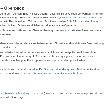
– Überblick
gung beim Jungen. Eine Phimose bewirkt, dass ein Zurückziehen der Vorhaut hinter die
iche Erscheinungsformen der Phimose, welche unter „
Definition und Fakten – Phimose bei
se
heißt Beschneidung / Zirkumzision. Schätzungsweise 2 bis 4 Prozent aller Jungen
t beschnitten. Es handelt sich hier um eine ambulante Operation.
der Schmerzen während der Blasenentleerung kommen. Auch können Blase oder Niere
 auftreten.
ebeugt bzw. können diese vermieden werden. Ein weiterer Grund für eine Beschneidung
en auf der Erde.
 eine vollständige Heilung ein und es kommt nicht zu den aufgeführten Folgeschäden.
 Phimose ein Standardeingriff. Bei der Auswahl einer geeigneten Klinik und eines
pw. die Einrichtung für Kinderoperationen entsprechend aufgestellt ist (u.a.
er Techniken behandelt werden. Die Operation dauert ungefähr 20 Minuten. Auf den
mose, bspw. deren
Ursachen, Symptomen und Behandlungsmöglichkeiten
.
nen (
www.beschneidung-experten.de
) informiert zum Thema. Es können passende und
den werden (-Anzeige-)