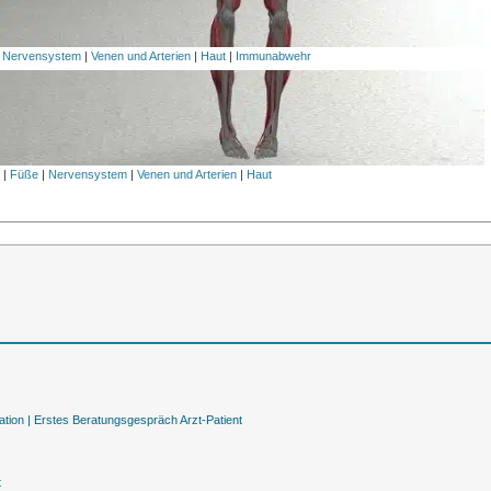
|
Nervensystem
|
Venen und Arterien
|
Haut
|
Immunabwehr
l
|
Füße
|
Nervensystem
|
Venen und Arterien
|
Haut
tion |
Erstes Beratungsgespräch Arzt-Patient
t