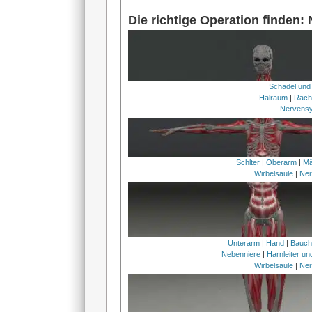
Die richtige Operation finden:
Schädel und
Halraum
|
Rach
Nervens
Schlter
|
Oberarm
|
Mä
Wirbelsäule
|
Ner
Unterarm
|
Hand
|
Bauc
Nebenniere
|
Harnleiter u
Wirbelsäule
|
Ner