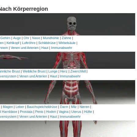
 Nach Körperregion
 Gehirn
|
Auge
|
Ohr
|
Nase
|
Mundhöhle
|
Zähne
|
en
|
Kehlkopf
|
Luftröhre
|
Schilddrüse
|
Wirbelsäule
|
ystem
|
Venen und Arterien
|
Haut
|
Immunabwehr
nnliche Brust
|
Weibliche Brust
|
Lunge
|
Herz
|
Zwerchfell
|
vensystem
|
Venen und Arterien
|
Haut
|
Immunabwehr
h
|
Magen
|
Leber
|
Bauchspeicheldrüse
|
Darm
|
Milz
|
Nieren
|
nd Harnblase
|
Prostata
|
Penis
|
Hoden
|
Vagina
|
Uterus
|
Hüfte
|
vensystem
|
Venen und Arterien
|
Haut
|
Immunabwehr