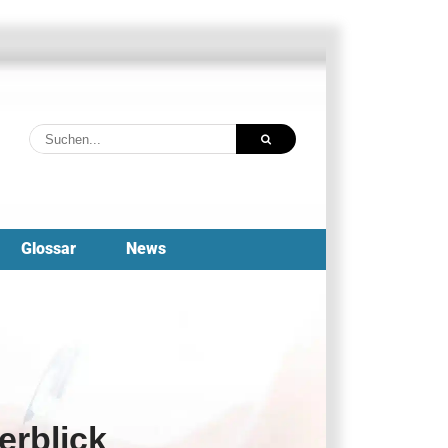
Suche
nach:
Glossar
News
erblick