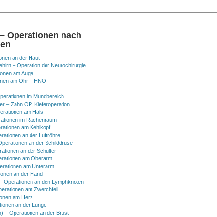
 – Operationen nach
nen
onen an der Haut
hirn – Operation der Neurochirurgie
ionen am Auge
onen am Ohr – HNO
perationen im Mundbereich
er – Zahn OP, Kieferoperation
erationen am Hals
ationen im Rachenraum
rationen am Kehlkopf
erationen an der Luftröhre
Operationen an der Schilddrüse
rationen an der Schulter
erationen am Oberarm
erationen am Unterarm
ionen an der Hand
 Operationen an den Lymphknoten
perationen am Zwerchfell
ionen am Herz
tionen an der Lunge
h) – Operationen an der Brust