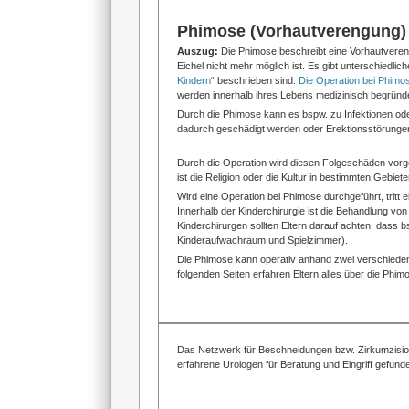
Phimose (Vorhautverengung) 
Auszug:
Die Phimose beschreibt eine Vorhautveren
Eichel nicht mehr möglich ist. Es gibt unterschiedl
Kindern
“ beschrieben sind.
Die Operation bei Phimo
werden innerhalb ihres Lebens medizinisch begründe
Durch die Phimose kann es bspw. zu Infektionen o
dadurch geschädigt werden oder Erektionsstörungen
Durch die Operation wird diesen Folgeschäden vorg
ist die Religion oder die Kultur in bestimmten Gebiet
Wird eine Operation bei Phimose durchgeführt, tritt
Innerhalb der Kinderchirurgie ist die Behandlung von
Kinderchirurgen sollten Eltern darauf achten, dass bs
Kinderaufwachraum und Spielzimmer).
Die Phimose kann operativ anhand zwei verschieden
folgenden Seiten erfahren Eltern alles über die Phi
Das Netzwerk für Beschneidungen bzw. Zirkumzisio
erfahrene Urologen für Beratung und Eingriff gefun