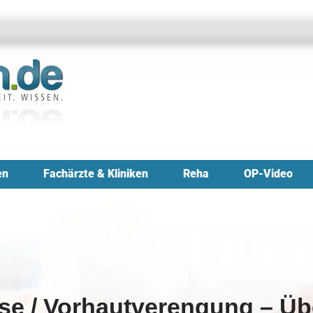
en
Fachärzte & Kliniken
Reha
OP-Video
e / Vorhautverengung – Üb