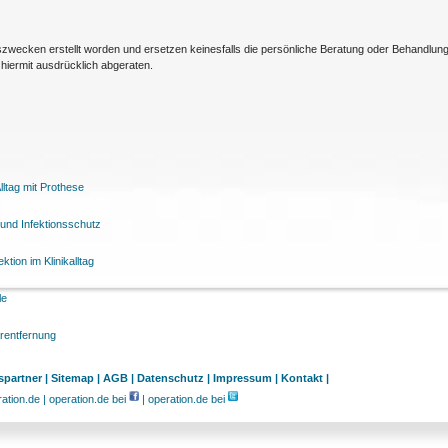
nszwecken erstellt worden und ersetzen keinesfalls die persönliche Beratung oder Behandlu
hiermit ausdrücklich abgeraten.
ltag mit Prothese
und Infektionsschutz
tion im Klinikalltag
le
arentfernung
partner |
Sitemap |
AGB |
Datenschutz |
Impressum |
Kontakt |
tion.de | operation.de bei
| operation.de bei