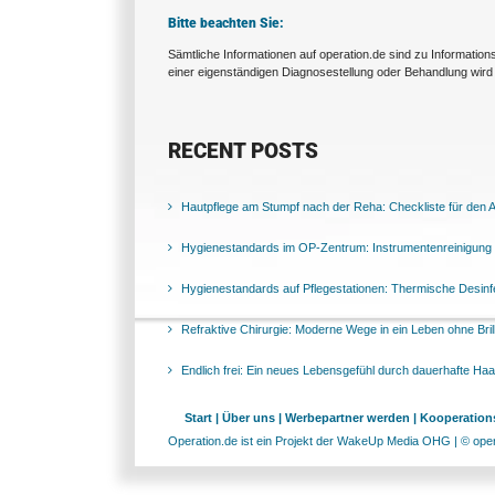
Bitte beachten Sie:
Sämtliche Informationen auf operation.de sind zu Informatio
einer eigenständigen Diagnosestellung oder Behandlung wird 
RECENT POSTS
Hautpflege am Stumpf nach der Reha: Checkliste für den Al
Hygienestandards im OP-Zentrum: Instrumentenreinigung 
Hygienestandards auf Pflegestationen: Thermische Desinfek
Refraktive Chirurgie: Moderne Wege in ein Leben ohne Bril
Endlich frei: Ein neues Lebensgefühl durch dauerhafte Ha
Start |
Über uns |
Werbepartner werden |
Kooperations
Operation.de ist ein Projekt der WakeUp Media OHG | © opera