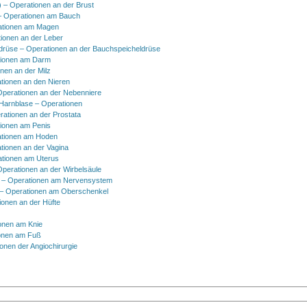
) – Operationen an der Brust
 Operationen am Bauch
ationen am Magen
ionen an der Leber
drüse – Operationen an der Bauchspeicheldrüse
tionen am Darm
onen an der Milz
tionen an den Nieren
Operationen an der Nebenniere
 Harnblase – Operationen
rationen an der Prostata
tionen am Penis
tionen am Hoden
tionen an der Vagina
ationen am Uterus
Operationen an der Wirbelsäule
 – Operationen am Nervensystem
– Operationen am Oberschenkel
ionen an der Hüfte
onen am Knie
onen am Fuß
onen der Angiochirurgie