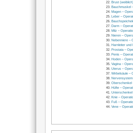
Brust (weiblich
Bauchmuskel –
Magen – Oper
Leber – Operat
Bauchspeichel
Darm – Opera
Milz – Operati
Nieren – Opera
Nebenniere – 
Harnleiter und
Prostata – Ope
Penis – Opera
Hoden – Opera
Vagina – Opera
Uterus – Oper
Wirbelsäule – 
Nervensystem
Oberschenkel 
Hüfte – Operat
Unterschenkel
Knie – Operati
Fuß – Operati
Vene – Operati