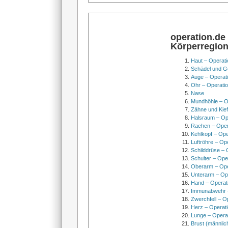
operation.de
Körperregio
Haut – Operati
Schädel und Ge
Auge – Operat
Ohr – Operati
Nase
Mundhöhle – O
Zähne und Kief
Halsraum – Op
Rachen – Oper
Kehlkopf – Ope
Luftröhre – Op
Schilddrüse – 
Schulter – Ope
Oberarm – Op
Unterarm – Op
Hand – Operat
Immunabwehr –
Zwerchfell – O
Herz – Operat
Lunge – Opera
Brust (männlic