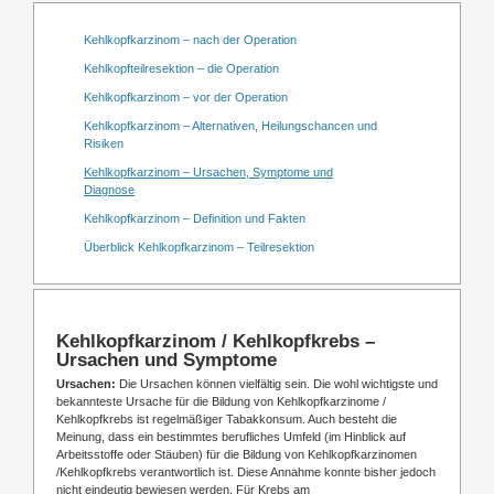
Kehlkopfkarzinom – nach der Operation
Kehlkopfteilresektion – die Operation
Kehlkopfkarzinom – vor der Operation
Kehlkopfkarzinom – Alternativen, Heilungschancen und
Risiken
Kehlkopfkarzinom – Ursachen, Symptome und
Diagnose
Kehlkopfkarzinom – Definition und Fakten
Überblick Kehlkopfkarzinom – Teilresektion
Kehlkopfkarzinom / Kehlkopfkrebs –
Ursachen und Symptome
Ursachen:
Die Ursachen können vielfältig sein. Die wohl wichtigste und
bekannteste Ursache für die Bildung von Kehlkopfkarzinome /
Kehlkopfkrebs ist regelmäßiger Tabakkonsum. Auch besteht die
Meinung, dass ein bestimmtes berufliches Umfeld (im Hinblick auf
Arbeitsstoffe oder Stäuben) für die Bildung von Kehlkopfkarzinomen
/Kehlkopfkrebs verantwortlich ist. Diese Annahme konnte bisher jedoch
nicht eindeutig bewiesen werden. Für Krebs am