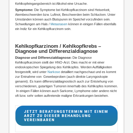
Kehlkopfeingangsbereich ist Alkohol eine Ursache.
Symptome:
Die Symptome bei Kehlkopfkarzinom sind Heiserkeit,
Atembeschwerden bzw. Luftnot, Beschwerden beim Schlucken. Unter
Umständen können auch Blutspuren im Speichel vorzufinden sein.
Schwellungen am Hals /
Metastasen
können in einigen Fällen ebenfalls
ein Indiz für ein Kehlkopfkarzinom sein.
Kehlkopfkarzinom / Kehlkopfkrebs –
Diagnose und Differenzialdiagnose
Diagnose und Differenzialdiagnose:
Die Diagnose
Kehlkopfkarzinom stellt der HNO-Arzt. Dies macht er mit einer
endoskopischen Spiegelung des Kehlkopfes. Werden Auffälligkeiten
festgestellt, wird unter
Narkose
detailliert nachgeschaut und es kommt
zur Entnahme von Gewebeproben (auch direkte Laryngoskopie
genannt). Es kann differenzialdiagnostisch auch zur Entstehung von
verschiedenen, gutartigen Tumoren innerhalb des Kehlkopfes kommen.
In einigen Fällen können auch Sarkome, Lymphome oder andere nicht
oft bzw. sehr selten auftretende maligne Erkrankungen bestehen.
JETZT BERATUNGSTERMIN MIT EINEM
ARZT ZU DIESER BEHANDLUNG
VEREINBAREN