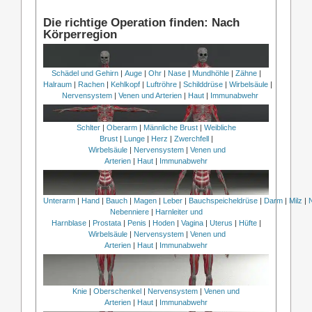
Die richtige Operation finden: Nach
Körperregion
Schädel und Gehirn
|
Auge
|
Ohr
|
Nase
|
Mundhöhle
|
Zähne
|
Halraum
|
Rachen
|
Kehlkopf
|
Luftröhre
|
Schilddrüse
|
Wirbelsäule
|
Nervensystem
|
Venen und Arterien
|
Haut
|
Immunabwehr
Schlter
|
Oberarm
|
Männliche Brust
|
Weibliche
Brust
|
Lunge
|
Herz
|
Zwerchfell
|
Wirbelsäule
|
Nervensystem
|
Venen und
Arterien
|
Haut
|
Immunabwehr
Unterarm
|
Hand
|
Bauch
|
Magen
|
Leber
|
Bauchspeicheldrüse
|
Darm
|
Milz
|
Nebenniere
|
Harnleiter und
Harnblase
|
Prostata
|
Penis
|
Hoden
|
Vagina
|
Uterus
|
Hüfte
|
Wirbelsäule
|
Nervensystem
|
Venen und
Arterien
|
Haut
|
Immunabwehr
Knie
|
Oberschenkel
|
Nervensystem
|
Venen und
Arterien
|
Haut
|
Immunabwehr