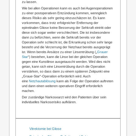
zu lassen.
Wie bei allen Operationen kann es auch bei Augenoperationen
zu einer postoperativen Entzündung kommen, wenngleich
dieses Risiko als sehr gering einzuschätzen ist. Es kann
vorkommen, dass trotz erfolgreicher Entfernung der
epiretinalen Gliose keine Besserung der Sehkraft eintritt oder
diese sich sogar weiter verschlechtert. Die ist insbesondere
dann zu befürchten, wenn die Sehkraft bereits vor der
Operation sehr schlecht ist, die Erkrankung schon sehr lange
besteht und die Verzerrung der Netzhaut bereits ausgeprägt
ist. Wenn bereits Ansätze zu einer Linsentrübung („
Grauer
Star
“) bestehen, kann die Linse bei der gleichen Operation
gegen eine Kunstlinse ausgetauscht werden. Wird dies nicht
getan, kann sich eine Linsentrübung durch die Operation
verstärken, so dass dann zu einem späteren Zeitpunkt eine
„Graue-Star“-Operation erforderlich wird. Auch
eine
Netzhautablösung
kann als Folge der Operation auftreten
und dann einen weiteren operativen Eingriff erforderlich
machen.
Der zuständige Narkosearzt wird den Patienten über sein
individuelles Narkoserisiko aufklären.
Vitrektomie bei Gliose