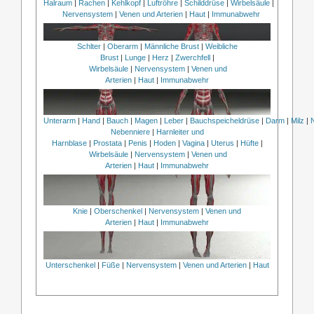
Halraum
|
Rachen
|
Kehlkopf
|
Luftröhre
|
Schilddrüse
|
Wirbelsäule
|
Nervensystem
|
Venen und Arterien
|
Haut
|
Immunabwehr
Schlter
|
Oberarm
|
Männliche Brust
|
Weibliche
Brust
|
Lunge
|
Herz
|
Zwerchfell
|
Wirbelsäule
|
Nervensystem
|
Venen und
Arterien
|
Haut
|
Immunabwehr
Unterarm
|
Hand
|
Bauch
|
Magen
|
Leber
|
Bauchspeicheldrüse
|
Darm
|
Milz
|
Nebenniere
|
Harnleiter und
Harnblase
|
Prostata
|
Penis
|
Hoden
|
Vagina
|
Uterus
|
Hüfte
|
Wirbelsäule
|
Nervensystem
|
Venen und
Arterien
|
Haut
|
Immunabwehr
Knie
|
Oberschenkel
|
Nervensystem
|
Venen und
Arterien
|
Haut
|
Immunabwehr
Unterschenkel
|
Füße
|
Nervensystem
|
Venen und Arterien
|
Haut