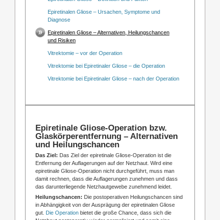
Epiretinalen Gliose – Ursachen, Symptome und
Diagnose
Epiretinalen Gliose – Alternativen, Heilungschancen
und Risiken
Vitrektomie – vor der Operation
Vitrektomie bei Epiretinaler Gliose – die Operation
Vitrektomie bei Epiretinaler Gliose – nach der Operation
Epiretinale Gliose-Operation bzw.
Glaskörperentfernung – Alternativen
und Heilungschancen
Das Ziel:
Das Ziel der epiretinale Gliose-Operation ist die
Entfernung der Auflagerungen auf der Netzhaut. Wird eine
epiretinale Gliose-Operation nicht durchgeführt, muss man
damit rechnen, dass die Auflagerungen zunehmen und dass
das darunterliegende Netzhautgewebe zunehmend leidet.
Heilungschancen:
Die postoperativen Heilungschancen sind
in Abhängigkeit von der Ausprägung der epiretinalen Gliose
gut.
Die Operation
bietet die große Chance, dass sich die