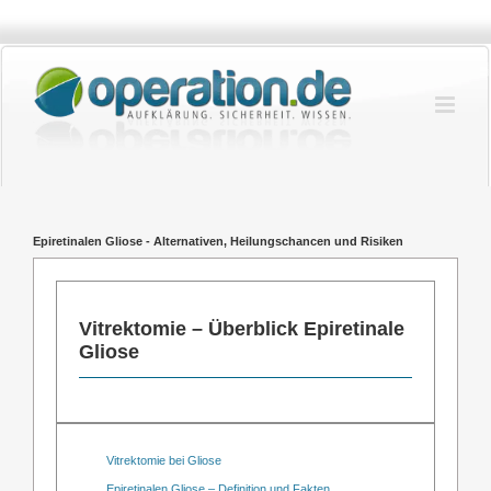
Zum
Inhalt
springen
Epiretinalen Gliose - Alternativen, Heilungschancen und Risiken
Vitrektomie – Überblick Epiretinale
Gliose
Vitrektomie bei Gliose
Epiretinalen Gliose – Definition und Fakten