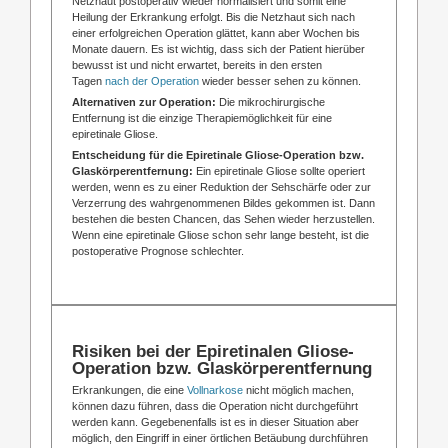
Netzhaut postoperativ wieder normalisiert und somit eine
Heilung der Erkrankung erfolgt. Bis die Netzhaut sich nach
einer erfolgreichen Operation glättet, kann aber Wochen bis
Monate dauern. Es ist wichtig, dass sich der Patient hierüber
bewusst ist und nicht erwartet, bereits in den ersten
Tagen
nach der Operation
wieder besser sehen zu können.
Alternativen zur Operation:
Die mikrochirurgische
Entfernung ist die einzige Therapiemöglichkeit für eine
epiretinale Gliose.
Entscheidung für die Epiretinale Gliose-Operation bzw.
Glaskörperentfernung:
Ein epiretinale Gliose sollte operiert
werden, wenn es zu einer Reduktion der Sehschärfe oder zur
Verzerrung des wahrgenommenen Bildes gekommen ist. Dann
bestehen die besten Chancen, das Sehen wieder herzustellen.
Wenn eine epiretinale Gliose schon sehr lange besteht, ist die
postoperative Prognose schlechter.
Risiken bei der Epiretinalen Gliose-
Operation bzw. Glaskörperentfernung
Erkrankungen, die eine
Vollnarkose
nicht möglich machen,
können dazu führen, dass die Operation nicht durchgeführt
werden kann. Gegebenenfalls ist es in dieser Situation aber
möglich, den Eingriff in einer örtlichen Betäubung durchführen