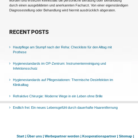
worden und ersetzen keinesfalls die persönliche Beratung oder Behandlung
durch einen ausgebildeten und anerkannten Facharzt. Von einer eigenständigen
Diagnosestellung oder Behandlung wird hiermit ausdrücklich abgeraten.
RECENT POSTS
Hautpflege am Stumpf nach der Reha: Checkliste für den Alltag mit
Prothese
Hygienestandards im OP-Zentrum: Instrumentenreinigung und
Infektionsschutz
Hygienestandards auf Pflegestationen: Thermische Desinfektion im
Klinikalltag
Refraktive Chirurgie: Moderne Wege in ein Leben ohne Brille
Endlich frei: Ein neues Lebensgefühl durch dauerhafte Haarentfernung
Start |
Über uns |
Werbepartner werden |
Kooperationspartner |
Sitemap |