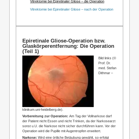
Vitrektomie bei Epiretinaler Gliose – die Operation
Vitrektomie bei Epiretinaler Gliose – nach der Operation
Epiretinale Gliose-Operation bzw.
Glaskörperentfernung: Die Operation
(Teil 1)
Bild links (©
Prof. Dr.
med. Stefan
Dithmar –
klinikum.uni-heidelberg.de).
Vorbereitung zur Operation:
Am Tag der Vollnarkose darf
der Patient nicht Essen und nicht Trinken, da der Narkosearzt
sonst u.U. die Narkose nicht sicher durchführen kann. Vor der
Operation wird die Pupille mit Augentropfen erweitert.
Narkose:
Wird eine örtliche Betäubung gewählt, so erfolgt