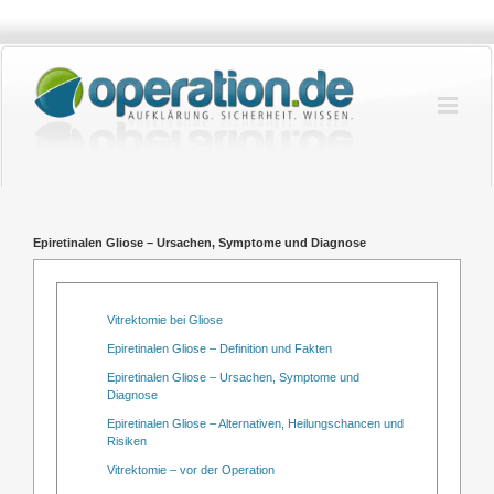
Zum
Inhalt
springen
Epiretinalen Gliose – Ursachen, Symptome und Diagnose
Vitrektomie bei Gliose
Epiretinalen Gliose – Definition und Fakten
Epiretinalen Gliose – Ursachen, Symptome und
Diagnose
Epiretinalen Gliose – Alternativen, Heilungschancen und
Risiken
Vitrektomie – vor der Operation