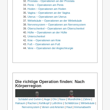
Prostata – Operationen an der Prostata
Penis – Operationen am Penis
Hoden – Operationen am Hoden
Vagina – Operationen an der Vagina
Uterus – Operationen am Uterus
Wirbelsäule – Operationen an der Wirbelsäule
Nervensystem – Operationen am Nervensystem
Oberschenkel – Operationen am Oberschenkel
Hüfte – Operationen an der Hüfte
Unterschenkel
Knie – Operationen am Knie
Fuß – Operationen am Fuß
Vene – Operationen der Angiochirurgie
Die richtige Operation finden: Nach
Körperregion
Schädel und Gehirn
|
Auge
|
Ohr
|
Nase
|
Mundhöhle
|
Zähne
|
Halraum
|
Rachen
|
Kehlkopf
|
Luftröhre
|
Schilddrüse
|
Wirbelsäule
|
Nervensystem
|
Venen und Arterien
|
Haut
|
Immunabwehr