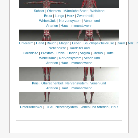
Schlter
|
Oberarm
|
Männliche Brust
|
Weibliche
Brust
|
Lunge
|
Herz
|
Zwerchfell
|
Wirbelsäule
|
Nervensystem
|
Venen und
Arterien
|
Haut
|
Immunabwehr
Unterarm
|
Hand
|
Bauch
|
Magen
|
Leber
|
Bauchspeicheldrüse
|
Darm
|
Milz
|
Nebenniere
|
Harnleiter und
Harnblase
|
Prostata
|
Penis
|
Hoden
|
Vagina
|
Uterus
|
Hüfte
|
Wirbelsäule
|
Nervensystem
|
Venen und
Arterien
|
Haut
|
Immunabwehr
Knie
|
Oberschenkel
|
Nervensystem
|
Venen und
Arterien
|
Haut
|
Immunabwehr
Unterschenkel
|
Füße
|
Nervensystem
|
Venen und Arterien
|
Haut