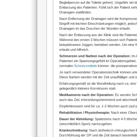
Begleitperson auf die Toilette gehen). Ungefähr ein
Entlassung des Patienten. Fühlt sich der Patient se
Drainagen stattfinden.
Nach Entfernung der Drainagen wird die Kompressio
Eingriff mit leichten Einschränkungen möglich, jedoc
Drainagen ist das Duschen der Wunden erlaubt.
Nach der Entlassung aus der Klinik sind die Patient
Während den ersten 3 Wochen müssen sich Patiente
beispielsweise Joggen, betrieben werden. Um eine
erlaubt und hilfreich.
Schmerzen und Narben nach der Operation:
Im 
Patienten ein Spannungsgefühl im Operationsgebiet,
normalen
Schmerzmitteln
können die postoperative
Je nach verwendeter Operationstechnik können unte
Diese Narben werden mit der Zeit unauffälliger und 
Erfahrungsgemäß ist die Wundheilung nach ca. drei
gelegentlich kleinere Korrekturen statt.
Medikamente nach der Operation:
Es werden Sch
auch das Ziel, entzündungshemmend und abschwelle
Empfehlenswert sind für ca. 1-2 Wochen auch (auf p
Rehabilitation / Physiotherapie:
Nach einer Oberar
Dauer der Abheilung:
Spätestens nach 4-5 Wochen s
(einschließlich Sport) nachzugehen.
Krankschreibung:
Nach ästhetisch-chirurgischen Ei
Durchführung der OP und die Zeit danach bestenfal