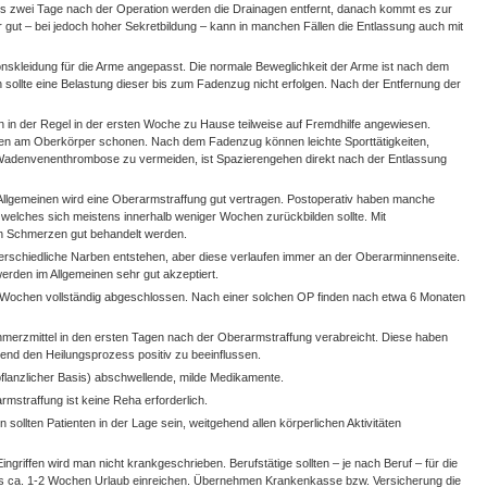
 bis zwei Tage nach der Operation werden die Drainagen entfernt, danach kommt es zur
hr gut – bei jedoch hoher Sekretbildung – kann in manchen Fällen die Entlassung auch mit
nskleidung für die Arme angepasst. Die normale Beweglichkeit der Arme ist nach dem
h sollte eine Belastung dieser bis zum Fadenzug nicht erfolgen. Nach der Entfernung der
en in der Regel in der ersten Woche zu Hause teilweise auf Fremdhilfe angewiesen.
n am Oberkörper schonen. Nach dem Fadenzug können leichte Sporttätigkeiten,
 Wadenvenenthrombose zu vermeiden, ist Spazierengehen direkt nach der Entlassung
Allgemeinen wird eine Oberarmstraffung gut vertragen. Postoperativ haben manche
 welches sich meistens innerhalb weniger Wochen zurückbilden sollte. Mit
n Schmerzen gut behandelt werden.
rschiedliche Narben entstehen, aber diese verlaufen immer an der Oberarminnenseite.
werden im Allgemeinen sehr gut akzeptiert.
 Wochen vollständig abgeschlossen. Nach einer solchen OP finden nach etwa 6 Monaten
merzmittel in den ersten Tagen nach der Oberarmstraffung verabreicht. Diese haben
nd den Heilungsprozess positiv zu beeinflussen.
flanzlicher Basis) abschwellende, milde Medikamente.
mstraffung ist keine Reha erforderlich.
ollten Patienten in der Lage sein, weitgehend allen körperlichen Aktivitäten
ngriffen wird man nicht krankgeschrieben. Berufstätige sollten – je nach Beruf – für die
ls ca. 1-2 Wochen Urlaub einreichen. Übernehmen Krankenkasse bzw. Versicherung die