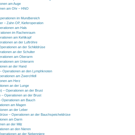
ionen am Auge
onen am Ohr – HNO
perationen im Mundbereich
er – Zahn OP, Kieferoperation
erationen am Hals
ationen im Rachenraum
rationen am Kehlkopf
erationen an der Luftröhre
Operationen an der Schilddrüse
rationen an der Schulter
erationen am Oberarm
erationen am Unterarm
ionen an der Hand
 Operationen an den Lymphknoten
perationen am Zwerchfell
ionen am Herz
tionen an der Lunge
h) – Operationen an der Brust
) – Operationen an der Brust
 Operationen am Bauch
ationen am Magen
ionen an der Leber
drüse – Operationen an der Bauchspeicheldrüse
tionen am Darm
onen an der Milz
tionen an den Nieren
Operationen an der Nebenniere