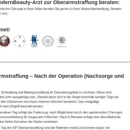
odernBeauty-Arzt zur Oberarmstraffung beraten:
etische Chirurgie in Ihrer Nähe beraten Sie gerne zu Ihrer Wunschbehandlung. Senden
n uns:
net!
rmstraffung – Nach der Operation (Nachsorge und
r Schwellung und Blutergussbildung im Operationsgebiet zu rechnen. Diese sind
den sehr ausgeprägt sein. Obwohl diese sich in der Regel innerhalb weniger Tage bis
n den Oberarmen durchaus mehrere Wochen bestehen. Das endgültige
 dem Eingriff beurteilt werden.
rativen Tag erfolgt der Fadenzug, nach Möglichkeit durch den operierenden Chirurgen.
ressionskleidung für insgesamt 4 Wochen. Nach 6 Monaten erfolgt eine abschließende
 eine kleine Korrektur der Narbe vereinbart.
Tag der OP Oberarmstraffung sind die Patienten mobil (und können bspw. mit