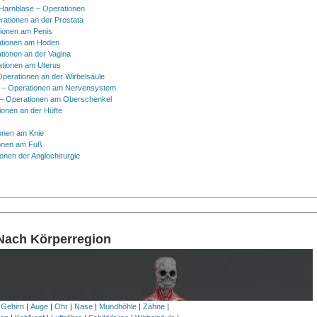
 Harnblase – Operationen
rationen an der Prostata
tionen am Penis
tionen am Hoden
tionen an der Vagina
ationen am Uterus
Operationen an der Wirbelsäule
 – Operationen am Nervensystem
– Operationen am Oberschenkel
ionen an der Hüfte
onen am Knie
onen am Fuß
onen der Angiochirurgie
 Nach Körperregion
 Gehirn
|
Auge
|
Ohr
|
Nase
|
Mundhöhle
|
Zähne
|