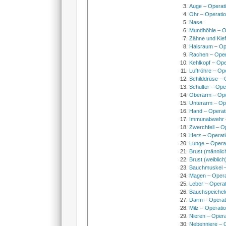
Auge – Operat
Ohr – Operati
Nase
Mundhöhle – O
Zähne und Kief
Halsraum – Op
Rachen – Oper
Kehlkopf – Ope
Luftröhre – Op
Schilddrüse – 
Schulter – Ope
Oberarm – Op
Unterarm – Op
Hand – Operat
Immunabwehr –
Zwerchfell – O
Herz – Operat
Lunge – Opera
Brust (männlic
Brust (weiblich
Bauchmuskel –
Magen – Oper
Leber – Operat
Bauchspeichel
Darm – Opera
Milz – Operati
Nieren – Opera
Nebenniere – 