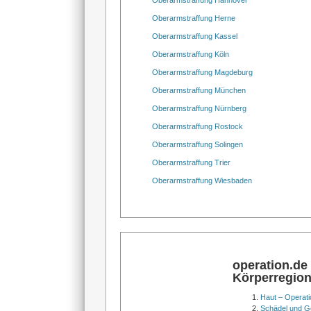
Oberarmstraffung Hannover
Oberarmstraffung Herne
Oberarmstraffung Kassel
Oberarmstraffung Köln
Oberarmstraffung Magdeburg
Oberarmstraffung München
Oberarmstraffung Nürnberg
Oberarmstraffung Rostock
Oberarmstraffung Solingen
Oberarmstraffung Trier
Oberarmstraffung Wiesbaden
operation.de
Körperregio
Haut – Operati
Schädel und Ge