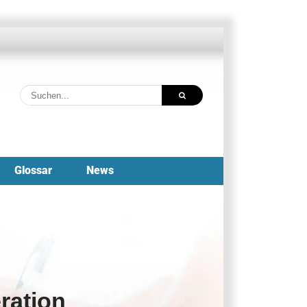
Suche
nach:
Glossar
News
ration