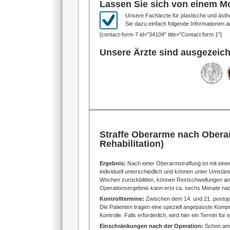
Lassen Sie sich von einem M
Unsere Fachärzte für plastische und ästh
Sie dazu einfach folgende Informationen a
[contact-form-7 id="34104" title="Contact form 1"]
Unsere Ärzte sind ausgezeich
Straffe Oberarme nach Obera
Rehabilitation)
Ergebnis:
Nach einer Oberarmstraffung ist mit eine
individuell unterschiedlich und können unter Umstän
Wochen zurückbilden, können Restschwellungen a
Operationsergebnis kann erst ca. sechs Monate nach
Kontrolltermine:
Zwischen dem 14. und 21. postope
Die Patienten tragen eine speziell angepasste Komp
Kontrolle. Falls erforderlich, wird hier ein Termin für
Einschränkungen nach der Operation:
Schon am 