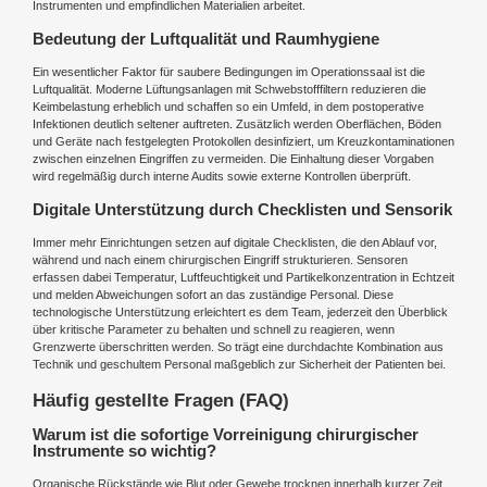
Instrumenten und empfindlichen Materialien arbeitet.
Bedeutung der Luftqualität und Raumhygiene
Ein wesentlicher Faktor für saubere Bedingungen im Operationssaal ist die
Luftqualität. Moderne Lüftungsanlagen mit Schwebstofffiltern reduzieren die
Keimbelastung erheblich und schaffen so ein Umfeld, in dem postoperative
Infektionen deutlich seltener auftreten. Zusätzlich werden Oberflächen, Böden
und Geräte nach festgelegten Protokollen desinfiziert, um Kreuzkontaminationen
zwischen einzelnen Eingriffen zu vermeiden. Die Einhaltung dieser Vorgaben
wird regelmäßig durch interne Audits sowie externe Kontrollen überprüft.
Digitale Unterstützung durch Checklisten und Sensorik
Immer mehr Einrichtungen setzen auf digitale Checklisten, die den Ablauf vor,
während und nach einem chirurgischen Eingriff strukturieren. Sensoren
erfassen dabei Temperatur, Luftfeuchtigkeit und Partikelkonzentration in Echtzeit
und melden Abweichungen sofort an das zuständige Personal. Diese
technologische Unterstützung erleichtert es dem Team, jederzeit den Überblick
über kritische Parameter zu behalten und schnell zu reagieren, wenn
Grenzwerte überschritten werden. So trägt eine durchdachte Kombination aus
Technik und geschultem Personal maßgeblich zur Sicherheit der Patienten bei.
Häufig gestellte Fragen (FAQ)
Warum ist die sofortige Vorreinigung chirurgischer
Instrumente so wichtig?
Organische Rückstände wie Blut oder Gewebe trocknen innerhalb kurzer Zeit