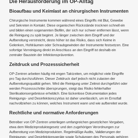
Die Herausforderung im OP-Alltag
Bioaufbau und Keimlast an chirurgischen Instrumenten
Chirurgische Instrumente kommen während eines Eingriffs mit Blut, Gewebe
und Sekreten in Kontakt. Diese organischen Rückstände trocknen schnell ein
und bilden einen sogenannten Biofilm, der sich nur schwer entfernen lässt, wenn
die Reinigung zu spät beginnt. Je länger zwischen dem Eingriff und der
Aufbereitung verstreicht, desto höher ist das Risiko, dass sich Keime in
Gelenken, Hohlräumen oder Schraubgewinden der Instrumente festsetzen. Eine
sofortige Vorreinigung direkt im Anschluss an den Eingriff ist deshalb ein
zentraler Baustein der Infektionsprävention.
Zeitdruck und Prozesssicherheit
OP-Zentren arbeiten häufig mit engen Taktzeiten, um möglichst viele Eingriffe
pro Tag durchzuführen. Dieser Zeitdruck darf jedoch nicht zulasten der
Aufbereitungsqualität gehen. Wird die Reinigung unter Zeitnot durchgeführt oder
werden Prozessschritte übersprungen, steigt das Risiko fehlerhafter
Sterilisationsergebnisse erheblich. Eine lückenlose Dokumentation jedes
Reinigungs- und Desinfektionszyklus ist daher unerlässlich, um im Ernstfall
nachvollziehen zu können, welches Instrument wann und wie aufbereitet wurde.
Rechtliche und normative Anforderungen
Betreiber von OP-Zentren unterliegen umfangreichen gesetzlichen Vorgaben,
etwa dem Medizinproduktegesetz und den zugehörigen Verordnungen zur
Aufbereitung von Medizinprodukten. Regelmäßige Audits, Validierungen der
Reinigungs- und Desinfektionsgeräte sowie Schulungen des Personals gehören