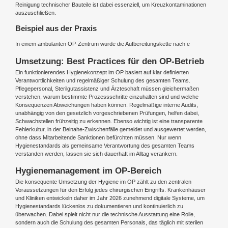
Reinigung technischer Bauteile ist dabei essenziell, um Kreuzkontaminationen
auszuschließen.
Beispiel aus der Praxis
In einem ambulanten OP-Zentrum wurde die Aufbereitungskette nach e
Umsetzung: Best Practices für den OP-Betrieb
Ein funktionierendes Hygienekonzept im OP basiert auf klar definierten
Verantwortlichkeiten und regelmäßiger Schulung des gesamten Teams.
Pflegepersonal, Sterilgutassistenz und Ärzteschaft müssen gleichermaßen
verstehen, warum bestimmte Prozessschritte einzuhalten sind und welche
Konsequenzen Abweichungen haben können. Regelmäßige interne Audits,
unabhängig von den gesetzlich vorgeschriebenen Prüfungen, helfen dabei,
Schwachstellen frühzeitig zu erkennen. Ebenso wichtig ist eine transparente
Fehlerkultur, in der Beinahe-Zwischenfälle gemeldet und ausgewertet werden,
ohne dass Mitarbeitende Sanktionen befürchten müssen. Nur wenn
Hygienestandards als gemeinsame Verantwortung des gesamten Teams
verstanden werden, lassen sie sich dauerhaft im Alltag verankern.
Hygienemanagement im OP-Bereich
Die konsequente Umsetzung der Hygiene im OP zählt zu den zentralen
Voraussetzungen für den Erfolg jedes chirurgischen Eingriffs. Krankenhäuser
und Kliniken entwickeln daher im Jahr 2026 zunehmend digitale Systeme, um
Hygienestandards lückenlos zu dokumentieren und kontinuierlich zu
überwachen. Dabei spielt nicht nur die technische Ausstattung eine Rolle,
sondern auch die Schulung des gesamten Personals, das täglich mit sterilen