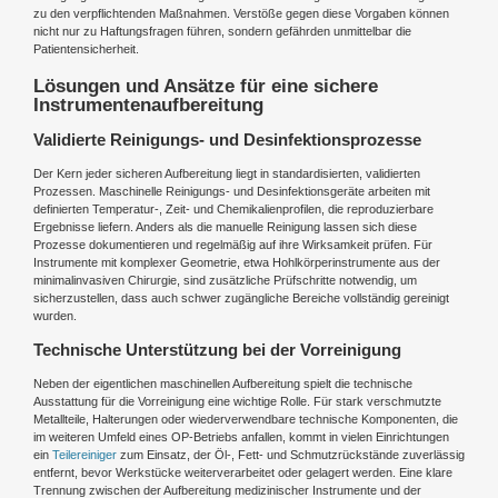
zu den verpflichtenden Maßnahmen. Verstöße gegen diese Vorgaben können
nicht nur zu Haftungsfragen führen, sondern gefährden unmittelbar die
Patientensicherheit.
Lösungen und Ansätze für eine sichere
Instrumentenaufbereitung
Validierte Reinigungs- und Desinfektionsprozesse
Der Kern jeder sicheren Aufbereitung liegt in standardisierten, validierten
Prozessen. Maschinelle Reinigungs- und Desinfektionsgeräte arbeiten mit
definierten Temperatur-, Zeit- und Chemikalienprofilen, die reproduzierbare
Ergebnisse liefern. Anders als die manuelle Reinigung lassen sich diese
Prozesse dokumentieren und regelmäßig auf ihre Wirksamkeit prüfen. Für
Instrumente mit komplexer Geometrie, etwa Hohlkörperinstrumente aus der
minimalinvasiven Chirurgie, sind zusätzliche Prüfschritte notwendig, um
sicherzustellen, dass auch schwer zugängliche Bereiche vollständig gereinigt
wurden.
Technische Unterstützung bei der Vorreinigung
Neben der eigentlichen maschinellen Aufbereitung spielt die technische
Ausstattung für die Vorreinigung eine wichtige Rolle. Für stark verschmutzte
Metallteile, Halterungen oder wiederverwendbare technische Komponenten, die
im weiteren Umfeld eines OP-Betriebs anfallen, kommt in vielen Einrichtungen
ein
Teilereiniger
zum Einsatz, der Öl-, Fett- und Schmutzrückstände zuverlässig
entfernt, bevor Werkstücke weiterverarbeitet oder gelagert werden. Eine klare
Trennung zwischen der Aufbereitung medizinischer Instrumente und der