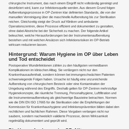
chirurgische Instrument, das nach einem Eingriff nicht vollständig gereinigt und
desinfiziert wird, kann zur Infektionsquelle werden. Aus diesem Grund folgen
Aufbereitungsprozesse in OP-Zentren klar definierten Standards, die von der
manuellen Vorreinigung über die maschinelle Aufbereitung bis zur Sterilisation
reichen. Gleichzeitig steigt der Druck auf Kliniken und ambulante
Operationszentren, diese Prozesse effizient und dokumentiert zu gestalten,
ohne dabei Abstriche bei der Sicherheit zu machen. Der folgende Artikel
beleuchtet, welche Herausforderungen bei der Instrumentenaufbereitung
bestehen und mit welchen Ansätzen sich Infektionsrisiken im OP-Betrieb
wirksam reduzieren lassen.
Hintergrund: Warum Hygiene im OP über Leben
und Tod entscheidet
Postoperative Wundinfektionen zählen zu den häufigsten vermeidbaren
Komplikationen im klinischen Alltag. Sie verlängern nicht nur den
Krankenhausaufenthalt, sondern können bei immungeschwächten Patienten
schwerwiegende Folgen haben. Ursache ist häufig eine unzureichende
Aufbereitung von chirurgischem Besteck oder eine Kontamination der
Umgebung während des Eingriffs. Deshalb gelten für OP-Zentren mehrstufige
Hygienekonzepte, die räumliche Trennung, Personalhygiene, Luftfiltration und
die Instrumentenaufbereitung als gleichwertige Bausteine betrachten. Normen
wie die DIN EN ISO 17665 für die Sterilisation oder die Empfehlungen der
Kommission für Krankenhaushygiene und Infektionsprävention bilden dabei den
rechtlichen und fachlichen Rahmen. Diese Vorgaben verlangen nicht nur
saubere, sondern nachweislich validierte Prozesse, deren Wirksamkeit
regelmäßig dokumentiert und geprüft wird.