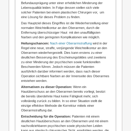
Befundausprägung unter einer erheblichen Minderung der
Lebensqualität leiden. In Folge dessen stellen sich viele
solcher Patienten bei einem plastischen Chirurgen vor, um
eine Lösung für dieses Problem zu finden.
Das Hauptziel dieses Eingriffes ist die Wiederherstellung einer
normalen Weichteilkontur an den Oberarmen, durch die
Entfernung überschüssiger Haut mit den unauffälligsten
Narben und den geringsten Komplikationen wie möglich.
Heilungschancen:
Nach einer Oberarmstraffung
wird in der
Regel eine neue, straffe, verjüngende Weichteilkontur an den
Oberarmen wiederhergestellt. Dies kann erstens zu einer
deutlichen Besserung des Erscheinungsbildes und zweitens
zu einer Minderung der psychischen sowie funktionellen
Beschwerden führen. Jedoch müssen die Patienten
ausführlich darüber informiert werden, dass nach dieser
Operation sichtbare Narben an der Innenseite des Oberarmes
entstehen werden.
Alternativen zu dieser Operation:
Wenn ein
Hautüberschuss an den Oberarmen bereits vorliegt, besitzt
die bereits überdehnte Haut keine Fähigkeit mehr, sich
vollständig zurück zu bilden. In so einer Situation stellt die
einzige effektive Methode die Korrektur mittels einer
Oberarmstraffung dar.
Entscheidung für die Operation:
Patienten mit einem
deutlichen Hautüberschuss an den Oberarmen und mit einem
nachvollziehbaren psychischen sowie physischen Leiden
kann aus plastisch chirurgischer Sicht, empfohlen werden, die