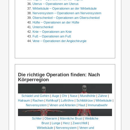
Uterus – Operationen am Uterus
Wirbelsäule – Operationen an der Wirbelsäule
Nervensystem – Operationen am Nervensystem
Oberschenkel – Operationen am Oberschenkel
Hüfte – Operationen an der Hüfte
Unterschenkel
Knie – Operationen am Knie
Fuß – Operationen am Fuß
Vene – Operationen der Angiochirurgie
Die richtige Operation finden: Nach
Körperregion
Schädel und Gehirn
|
Auge
|
Ohr
|
Nase
|
Mundhöhle
|
Zähne
|
Halraum
|
Rachen
|
Kehlkopf
|
Luftröhre
|
Schilddrüse
|
Wirbelsäule
|
Nervensystem
|
Venen und Arterien
|
Haut
|
Immunabwehr
Schlter
|
Oberarm
|
Männliche Brust
|
Weibliche
Brust
|
Lunge
|
Herz
|
Zwerchfell
|
Wirbelsäule
|
Nervensystem
|
Venen und