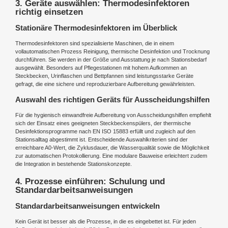
3. Geräte auswählen: Thermodesinfektoren
richtig einsetzen
Stationäre Thermodesinfektoren im Überblick
Thermodesinfektoren sind spezialisierte Maschinen, die in einem
vollautomatischen Prozess Reinigung, thermische Desinfektion und Trocknung
durchführen. Sie werden in der Größe und Ausstattung je nach Stationsbedarf
ausgewählt. Besonders auf Pflegestationen mit hohem Aufkommen an
Steckbecken, Urinflaschen und Bettpfannen sind leistungsstarke Geräte
gefragt, die eine sichere und reproduzierbare Aufbereitung gewährleisten.
Auswahl des richtigen Geräts für Ausscheidungshilfen
Für die hygienisch einwandfreie Aufbereitung von Ausscheidungshilfen empfiehlt
sich der Einsatz eines geeigneten Steckbeckenspülers, der thermische
Desinfektionsprogramme nach EN ISO 15883 erfüllt und zugleich auf den
Stationsalltag abgestimmt ist. Entscheidende Auswahlkriterien sind der
erreichbare A0-Wert, die Zyklusdauer, die Wasserqualität sowie die Möglichkeit
zur automatischen Protokollierung. Eine modulare Bauweise erleichtert zudem
die Integration in bestehende Stationskonzepte.
4. Prozesse einführen: Schulung und
Standardarbeitsanweisungen
Standardarbeitsanweisungen entwickeln
Kein Gerät ist besser als die Prozesse, in die es eingebettet ist. Für jeden