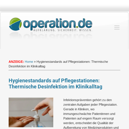
Zum
Inhalt
springen
ANZEIGE:
Home
»
Hygienestandards auf Pflegestationen: Thermische
Desinfektion im Klinikalltag
Hygienestandards auf Pflegestationen:
Thermische Desinfektion im Klinikalltag
Zeige
Infektionsprävention gehört zu den
grösseres
zentralen Aufgaben jeder Pflegestation.
Bild
Gerade in Kliniken, wo
immungeschwächte Patientinnen und
Patienten auf engem Raum versorgt
werden, entscheidet die Qualität der
Aufbereitung von Medizinprodukten und