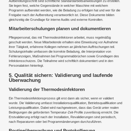
Aufbereitungsschritt sind schriftliche Standardarbeitsanweisungen zu erstellen.
Sie legen fest, welche Gegenstände in welcher Maschine mit welchem
Programm aufbereitet werden, wie die Beladung zu erfolgen hat und wer für die
Freigabe nach der Aufbereitung verantwortlich ist. Diese Dokumente bilden
gleichzeitig die Grundlage für interne Audits und externe Kontrollen.
Mitarbeiterschulungen planen und dokumentieren
Pflegepersonal, das mit Thermodesinfektoren arbeitet, muss regelmäßig
geschult werden. Neue Mitarbeitende erhalten eine Einweisung vor Aufnahme
ihrer Tätigkeit, erfahrene Kollegen nehmen an jährlichen Auffrischungen teil.
Schulungsinhalte umfassen die korrekte Beladung, die Interpretation von
Fehleranzeigen, Maßnahmen bei Programmabbrüchen sowie Grundlagen des
Infektionsschutzes. Die Teilnahme wird schriftlich dokumentiert und in den
Personalakten hinterlegt.
5. Qualität sichern: Validierung und laufende
Überwachung
Validierung der Thermodesinfektoren
Ein Thermodesinfektionsprozess gilt erst dann als sicher, wenn er validiert
wurde. Die Validierung umfasst Installationsqualifikation, Betriebsqualifikation und
Leistungsqualifikation. Dabei wird nachgewiesen, dass das Gerät unter realen
Bedingungen die geforderten Temperatur-Zeit-Profile zuverlässig erreicht. Die
Erstvalidierung erfolgt nach der Installation, Revalidierungen sind periodisch,
nach Reparaturen oder bei Programmänderungen durchzuführen.
Routineüberwachung und Protokollierung