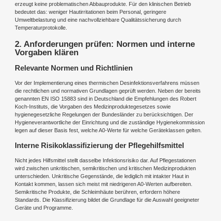
erzeugt keine problematischen Abbauprodukte. Für den klinischen Betrieb
bedeutet das: weniger Hautirritationen beim Personal, geringere
Umweltbelastung und eine nachvollziehbare Qualitätssicherung durch
Temperaturprotokolle.
2. Anforderungen prüfen: Normen und interne
Vorgaben klären
Relevante Normen und Richtlinien
Vor der Implementierung eines thermischen Desinfektionsverfahrens müssen
die rechtlichen und normativen Grundlagen geprüft werden. Neben der bereits
genannten EN ISO 15883 sind in Deutschland die Empfehlungen des Robert
Koch-Instituts, die Vorgaben des Medizinproduktegesetzes sowie
hygienegesetzliche Regelungen der Bundesländer zu berücksichtigen. Der
Hygieneverantwortliche der Einrichtung und die zuständige Hygienekommission
legen auf dieser Basis fest, welche A0-Werte für welche Geräteklassen gelten.
Interne Risikoklassifizierung der Pflegehilfsmittel
Nicht jedes Hilfsmittel stellt dasselbe Infektionsrisiko dar. Auf Pflegestationen
wird zwischen unkritischen, semikritischen und kritischen Medizinprodukten
unterschieden. Unkritische Gegenstände, die lediglich mit intakter Haut in
Kontakt kommen, lassen sich meist mit niedrigeren A0-Werten aufbereiten.
Semikritische Produkte, die Schleimhäute berühren, erfordern höhere
Standards. Die Klassifizierung bildet die Grundlage für die Auswahl geeigneter
Geräte und Programme.