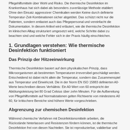
Pflegehilfsmitteln über Wohl und Risiko. Die thermische Desinfektion im
Krankenhaus hat sich dabei als besonders zuverlässige Methode etabliert:
Ohne den Einsatz aggressiver Chemikalien werden Keime durch definierte
Temperatur-Zeit-Kombinationen sicher abgetötet. Das schützt nicht nur die
Patienten, sondern entlastet auch das Pflegepersonal und vereinfacht die
Dokumentation. In diesem Artikel wird erläutert, wie die thermische Desinfektion
im klinischen Alltag strukturiert umgesetzt wird, welche Schritte dabei zu
beachten sind und welche Fehler sich in der Praxis häufig einschleichen.
1. Grundlagen verstehen: Wie thermische
Desinfektion funktioniert
Das Prinzip der Hitzeeinwirkung
Thermische Desinfektion basiert auf dem physikalischen Prinzip, dass
Mikroorganismen ab bestimmten Temperaturen irreversibel geschädigt werden.
Entscheidend ist dabei nicht allein die Temperatur, sondern das Zusammenspiel
aus Temperatur und Einwirkzeit. Die in der Norm EN ISO 15883 definierten A0-
Werte beschreiben dieses Verhältnis: Ein A0-Wert von 60 entspricht der
Abtötungsleistung bei 80 Grad Celsius über zehn Minuten. Für die Aufbereitung
von Pflegehilfsmitteln auf Normalstationen gelten Richtwerte von mindestens A0
60, für kritischere Bereiche sind höhere Werte vorgeschrieben.
Abgrenzung zur chemischen Desinfektion
Während chemische Verfahren mit Desinfektionsmitteln arbeiten, die
Rückstände hinterlassen und Resistenzen fördern können, ist die thermische
Desinfektion frei von diesen Nachteilen. Sie ist reproduzierbar, validierbar und