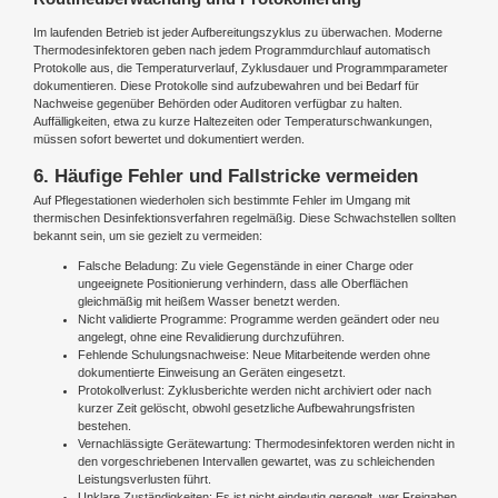
Im laufenden Betrieb ist jeder Aufbereitungszyklus zu überwachen. Moderne
Thermodesinfektoren geben nach jedem Programmdurchlauf automatisch
Protokolle aus, die Temperaturverlauf, Zyklusdauer und Programmparameter
dokumentieren. Diese Protokolle sind aufzubewahren und bei Bedarf für
Nachweise gegenüber Behörden oder Auditoren verfügbar zu halten.
Auffälligkeiten, etwa zu kurze Haltezeiten oder Temperaturschwankungen,
müssen sofort bewertet und dokumentiert werden.
6. Häufige Fehler und Fallstricke vermeiden
Auf Pflegestationen wiederholen sich bestimmte Fehler im Umgang mit
thermischen Desinfektionsverfahren regelmäßig. Diese Schwachstellen sollten
bekannt sein, um sie gezielt zu vermeiden:
Falsche Beladung: Zu viele Gegenstände in einer Charge oder
ungeeignete Positionierung verhindern, dass alle Oberflächen
gleichmäßig mit heißem Wasser benetzt werden.
Nicht validierte Programme: Programme werden geändert oder neu
angelegt, ohne eine Revalidierung durchzuführen.
Fehlende Schulungsnachweise: Neue Mitarbeitende werden ohne
dokumentierte Einweisung an Geräten eingesetzt.
Protokollverlust: Zyklusberichte werden nicht archiviert oder nach
kurzer Zeit gelöscht, obwohl gesetzliche Aufbewahrungsfristen
bestehen.
Vernachlässigte Gerätewartung: Thermodesinfektoren werden nicht in
den vorgeschriebenen Intervallen gewartet, was zu schleichenden
Leistungsverlusten führt.
Unklare Zuständigkeiten: Es ist nicht eindeutig geregelt, wer Freigaben