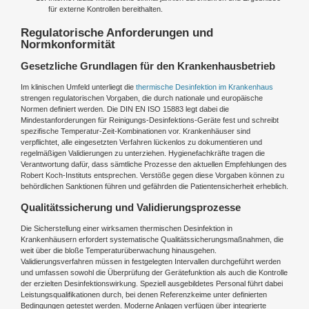
für externe Kontrollen bereithalten.
Regulatorische Anforderungen und
Normkonformität
Gesetzliche Grundlagen für den Krankenhausbetrieb
Im klinischen Umfeld unterliegt die
thermische Desinfektion im Krankenhaus
strengen regulatorischen Vorgaben, die durch nationale und europäische
Normen definiert werden. Die DIN EN ISO 15883 legt dabei die
Mindestanforderungen für Reinigungs-Desinfektions-Geräte fest und schreibt
spezifische Temperatur-Zeit-Kombinationen vor. Krankenhäuser sind
verpflichtet, alle eingesetzten Verfahren lückenlos zu dokumentieren und
regelmäßigen Validierungen zu unterziehen. Hygienefachkräfte tragen die
Verantwortung dafür, dass sämtliche Prozesse den aktuellen Empfehlungen des
Robert Koch-Instituts entsprechen. Verstöße gegen diese Vorgaben können zu
behördlichen Sanktionen führen und gefährden die Patientensicherheit erheblich.
Qualitätssicherung und Validierungsprozesse
Die Sicherstellung einer wirksamen thermischen Desinfektion in
Krankenhäusern erfordert systematische Qualitätssicherungsmaßnahmen, die
weit über die bloße Temperaturüberwachung hinausgehen.
Validierungsverfahren müssen in festgelegten Intervallen durchgeführt werden
und umfassen sowohl die Überprüfung der Gerätefunktion als auch die Kontrolle
der erzielten Desinfektionswirkung. Speziell ausgebildetes Personal führt dabei
Leistungsqualifikationen durch, bei denen Referenzkeime unter definierten
Bedingungen getestet werden. Moderne Anlagen verfügen über integrierte