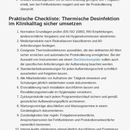
erteilt, wer bei Fehlfunktionen reagiert und wer die Protokollierung
überprüft.
Praktische Checkliste: Thermische Desinfektion
im Klinikalltag sicher umsetzen
Normative Grundlagen prüfen (EN ISO 15883, RKI-Empfehlungen,
landesrechtliche Vorgaben) und mit Hygienekommission abstimmen.
Medizinprodukte nach Risikoklassen klassifizieren und A0-
Anforderungen festlegen.
Geeignete Thermodesinfektoren auswählen, die den definierten A0-Wert
sicher erreichen und automatische Protokollierung ermöglichen. Bei der
Auswahl von Instrumenten wie einem
Steckbeckenspüler
sollten auch
die spezifischen Anforderungen der Aufbereitung beachtet werden.
Standardarbeitsanweisungen für jeden Aufbereitungsschritt schriftlich
ausarbeiten und freigeben lassen.
Alle Mitarbeitenden vor Aufnahme der Tätigkeit einweisen und
Schulungen jährlich wiederholen sowie dokumentieren.
Erstvalidierung nach Installation durchführen lassen und
Revalidierungsintervalle im Hygieneplan verankern.
Zyklusprotokolle nach jedem Programmdurchlauf sichern und gemäß
gesetzlicher Aufbewahrungspflicht archivieren.
Wartungsverträge abschließen und Wartungstermine in einem
Gerätelogbuch dokumentieren.
Zuständigkeiten klar regeln: Freigabeverantwortliche,
Ansprechpersonen bei Fehlfunktionen und Protokollverantwortliche
namentlich benennen.
Interne Audits mindestens einmal jährlich durchführen und Ergebnisse