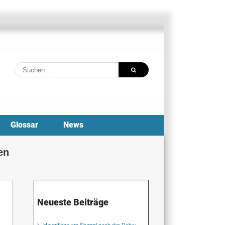
Suche
nach:
Glossar
News
en
Neueste Beiträge
Hautpflege am Stumpf nach der Reha: