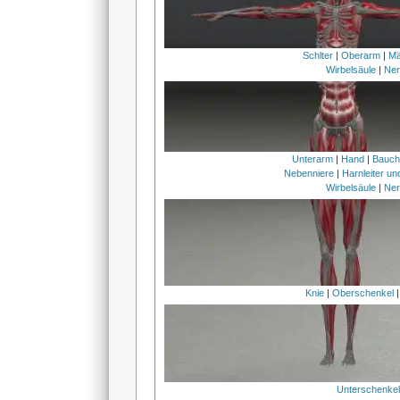
Schlter
|
Oberarm
|
Mä
Wirbelsäule
|
Ner
Unterarm
|
Hand
|
Bauc
Nebenniere
|
Harnleiter u
Wirbelsäule
|
Ner
Knie
|
Oberschenkel
Unterschenke