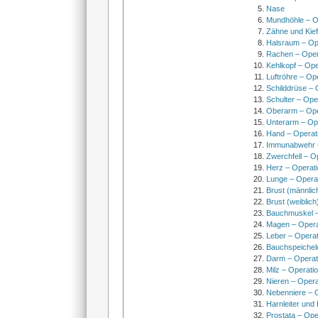
Nase
Mundhöhle – O
Zähne und Kief
Halsraum – Op
Rachen – Oper
Kehlkopf – Ope
Luftröhre – Op
Schilddrüse – 
Schulter – Ope
Oberarm – Op
Unterarm – Op
Hand – Operat
Immunabwehr –
Zwerchfell – O
Herz – Operat
Lunge – Opera
Brust (männlic
Brust (weiblich
Bauchmuskel –
Magen – Oper
Leber – Operat
Bauchspeichel
Darm – Opera
Milz – Operati
Nieren – Opera
Nebenniere – 
Harnleiter und
Prostata – Ope