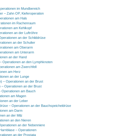
perationen im Mundbereich
er – Zahn OP, Kieferoperation
erationen am Hals
ationen im Rachenraum
rationen am Kehlkopf
erationen an der Luftröhre
Operationen an der Schilddrüse
rationen an der Schulter
erationen am Oberarm
erationen am Unterarm
ionen an der Hand
 Operationen an den Lymphknoten
perationen am Zwerchfell
ionen am Herz
tionen an der Lunge
h) – Operationen an der Brust
) – Operationen an der Brust
 Operationen am Bauch
ationen am Magen
ionen an der Leber
drüse – Operationen an der Bauchspeicheldrüse
tionen am Darm
onen an der Milz
tionen an den Nieren
Operationen an der Nebenniere
 Harnblase – Operationen
rationen an der Prostata