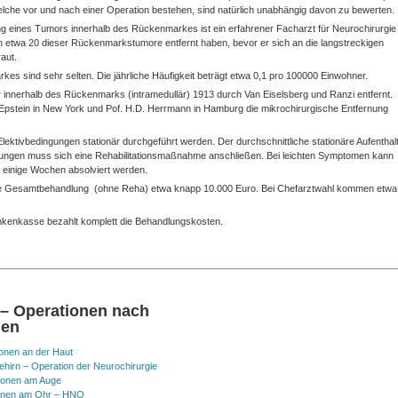
elche vor und nach einer Operation bestehen, sind natürlich unabhängig davon zu bewerten.
ng eines Tumors innerhalb des Rückenmarkes ist ein erfahrener Facharzt für Neurochirurgie
hon etwa 20 dieser Rückenmarkstumore entfernt haben, bevor er sich an die langstreckigen
raut.
s sind sehr selten. Die jährliche Häufigkeit beträgt etwa 0,1 pro 100000 Einwohner.
 innerhalb des Rückenmarks (intramedullär) 1913 durch Van Eiselsberg und Ranzi entfernt.
 Epstein in New York und Pof. H.D. Herrmann in Hamburg die mikrochirurgische Entfernung
ektivbedingungen stationär durchgeführt werden. Der durchschnittliche stationäre Aufenthal
nungen muss sich eine Rehabilitationsmaßnahme anschließen. Bei leichten Symptomen kann
r einige Wochen absolviert werden.
 die Gesamtbehandlung (ohne Reha) etwa knapp 10.000 Euro. Bei Chefarztwahl kommen etwa
nkenkasse bezahlt komplett die Behandlungskosten.
 – Operationen nach
nen
onen an der Haut
hirn – Operation der Neurochirurgie
ionen am Auge
onen am Ohr – HNO