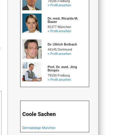
79106 Freiburg
» Profil ansehen
Dr. med. Ricarda M.
Bauer
81377 München
» Profil ansehen
Dr. Ullrich Bolbach
t
44145 Dortmund
» Profil ansehen
Prof. Dr. med. Jörg
Borges
79100 Freiburg
» Profil ansehen
Coole Sachen
Dermatologe München