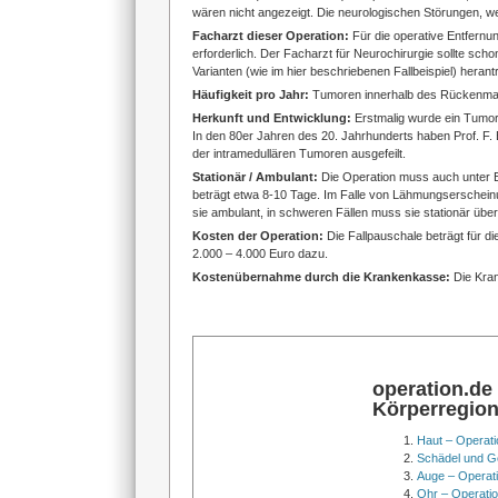
wären nicht angezeigt. Die neurologischen Störungen, w
Facharzt dieser Operation:
Für die operative Entfernu
erforderlich. Der Facharzt für Neurochirurgie sollte sc
Varianten (wie im hier beschriebenen Fallbeispiel) herant
Häufigkeit pro Jahr:
Tumoren innerhalb des Rückenmarke
Herkunft und Entwicklung:
Erstmalig wurde ein Tumor
In den 80er Jahren des 20. Jahrhunderts haben Prof. F.
der intramedullären Tumoren ausgefeilt.
Stationär / Ambulant:
Die Operation muss auch unter El
beträgt etwa 8-10 Tage. Im Falle von Lähmungserschei
sie ambulant, in schweren Fällen muss sie stationär übe
Kosten der Operation:
Die Fallpauschale beträgt für
2.000 – 4.000 Euro dazu.
Kostenübernahme durch die Krankenkasse:
Die Kra
operation.de
Körperregio
Haut – Operati
Schädel und Ge
Auge – Operat
Ohr – Operati