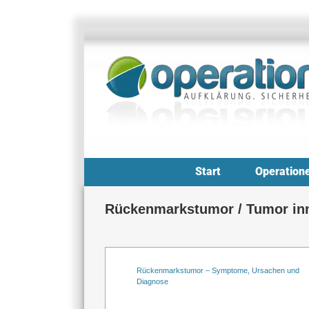
Zum
Inhalt
springen
Start
Operation
Rückenmarkstumor / Tumor inn
Rückenmarkstumor – Symptome, Ursachen und
Diagnose