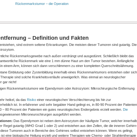
Rückenmarkstumor – die Operation
fernung – Definition und Fakten
tstehen, sind extrem seltene Erkrankungen. Die meisten dieser Tumoren sind gutartig. Die
strozytom.
liche Rückenmarksgewebe nach außen verdrängt und ausgedünnt. Schließlich bleibt das
verantwortliche Rückenmark wie eine 1 mm dünne Haut um den Tumor bestehen. Anfängliche
hl in einem Arm, können sich dann verschlimmern zu einer kompletten Querschnittslähmung.
ntane Einblutung oder Zystenbildung innerhalb eines Rückenmarktumors entstehen oder sich
e Therapie sind solche Krankheitsverläufe unweigerlich. Was einmal an neurologischer
r gar nicht!
utartigen Rückenmarkstumore wie Ependymom oder Astrozytom: Mikrochirurgische Entfernung
ehr heikel, da das
Risiko
einer neurologischen Verschlechterung bis hin zur
eblich ist. In erfahrener und sehr begabter Hand gelingt es, in 80-90 Prozent der Patienten
0 – 80 Prozent der Patienten ein gutes neurologisches Endergebnis erzielt werden.
Die
ausgewiesenen Mikroneurochirurgen ausgeführt werden.
ationen:
Das Ependymom ist neben dem Astrozytom der häufigste Tumor, welcher innerhalb
 Regel gutartig (WHO Grad 1 oder 2) und entstehen aus den Zellen, die die inneren Gehirn
diese Tumoren auch in Bereiche des Gehirnes selbst entstehen können. Wenn es gelingt,
t eine biologische Heilung erzielt und weitere Therapien wie Chemo- oder Strahlentherapie