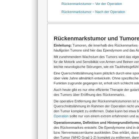
Rückenmarkstumor – Vor der Operation
Rückenmarkstumor – Nach der Operation
Rückenmarkstumor und Tumorent
Einleitung:
Tumoren, die innerhalb des Rückenmarkes en
häufigsten Tumore sind hier das Ependymom und das A
Mit zunehmendem Wachstum des Tumors wird das eigent
für die Motorik und Sensibilität von Armen und Beinen 
leichte neurologische Störungen, wie ein Taubheitsgefü
Eine Querschnittslähmung kann plötzlich durch eine spo
über viele Jahre allmählich entwickeln. Ohne spezifisch
Funktion zugrunde gegangen ist, erholt sich schlecht ode
Auch heute gibt es nur eine effiziente Therapie der g
des Tumors über Eröffnung des Rückenmarks.
Die operative Entfernung der Rückenmarkstumoren ist s
Querschnittslähmung im Rahmen der Operation nicht unerh
den Tumor komplett zu entfernen. Dabei kann bei etwa 6
Operation
sollte nur von einem extrem erfahrenen und 
Operationsname, Definition und Hintergrundinform
des Rückenmarkes entsteht. Die Ependymome sind in der
bzw. Nervenwasserräume auskleiden. Das erklärt, dass 
den Tumor (WHO Grad 1-2) komplett zu entfernen, dann is