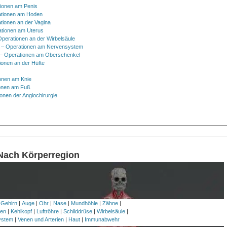
tionen am Penis
tionen am Hoden
tionen an der Vagina
ationen am Uterus
Operationen an der Wirbelsäule
 – Operationen am Nervensystem
– Operationen am Oberschenkel
ionen an der Hüfte
onen am Knie
onen am Fuß
onen der Angiochirurgie
 Nach Körperregion
 Gehirn
|
Auge
|
Ohr
|
Nase
|
Mundhöhle
|
Zähne
|
en
|
Kehlkopf
|
Luftröhre
|
Schilddrüse
|
Wirbelsäule
|
ystem
|
Venen und Arterien
|
Haut
|
Immunabwehr