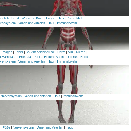
nnliche Brust
|
Weibliche Brust
|
Lunge
|
Herz
|
Zwerchfell
|
vensystem
|
Venen und Arterien
|
Haut
|
Immunabwehr
h
|
Magen
|
Leber
|
Bauchspeicheldrüse
|
Darm
|
Milz
|
Nieren
|
nd Harnblase
|
Prostata
|
Penis
|
Hoden
|
Vagina
|
Uterus
|
Hüfte
|
vensystem
|
Venen und Arterien
|
Haut
|
Immunabwehr
|
Nervensystem
|
Venen und Arterien
|
Haut
|
Immunabwehr
l
|
Füße
|
Nervensystem
|
Venen und Arterien
|
Haut