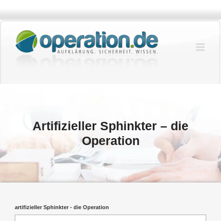
Zum
Inhalt
springen
Artifizieller Sphinkter – die
Operation
artifizieller Sphinkter - die Operation