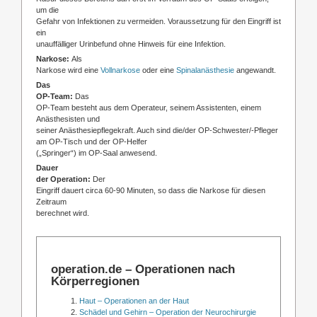
um die
Gefahr von Infektionen zu vermeiden. Voraussetzung für den Eingriff ist
ein
unauffälliger Urinbefund ohne Hinweis für eine Infektion.
Narkose:
Als
Narkose wird eine
Vollnarkose
oder eine
Spinalanästhesie
angewandt.
Das
OP-Team:
Das
OP-Team besteht aus dem Operateur, seinem Assistenten, einem
Anästhesisten und
seiner Anästhesiepflegekraft. Auch sind die/der OP-Schwester/-Pfleger
am OP-Tisch und der OP-Helfer
(„Springer“) im OP-Saal anwesend.
Dauer
der Operation:
Der
Eingriff dauert circa 60-90 Minuten, so dass die Narkose für diesen
Zeitraum
berechnet wird.
operation.de – Operationen nach
Körperregionen
Haut – Operationen an der Haut
Schädel und Gehirn – Operation der Neurochirurgie