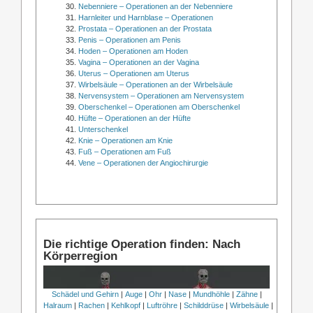
Nebenniere – Operationen an der Nebenniere
Harnleiter und Harnblase – Operationen
Prostata – Operationen an der Prostata
Penis – Operationen am Penis
Hoden – Operationen am Hoden
Vagina – Operationen an der Vagina
Uterus – Operationen am Uterus
Wirbelsäule – Operationen an der Wirbelsäule
Nervensystem – Operationen am Nervensystem
Oberschenkel – Operationen am Oberschenkel
Hüfte – Operationen an der Hüfte
Unterschenkel
Knie – Operationen am Knie
Fuß – Operationen am Fuß
Vene – Operationen der Angiochirurgie
Die richtige Operation finden: Nach
Körperregion
Schädel und Gehirn
|
Auge
|
Ohr
|
Nase
|
Mundhöhle
|
Zähne
|
Halraum
|
Rachen
|
Kehlkopf
|
Luftröhre
|
Schilddrüse
|
Wirbelsäule
|