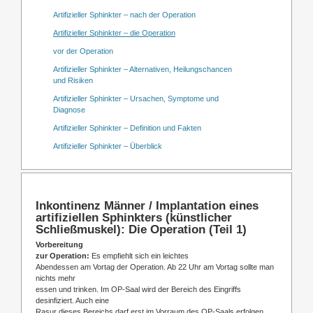
Artifizieller Sphinkter – nach der Operation
Artifizieller Sphinkter – die Operation
vor der Operation
Artifizieller Sphinkter – Alternativen, Heilungschancen
und Risiken
Artifizieller Sphinkter – Ursachen, Symptome und
Diagnose
Artifizieller Sphinkter – Definition und Fakten
Artifizieller Sphinkter – Überblick
Inkontinenz Männer / Implantation eines
artifiziellen Sphinkters (künstlicher
Schließmuskel): Die Operation (Teil 1)
Vorbereitung
zur Operation:
Es empfiehlt sich ein leichtes
Abendessen am Vortag der Operation. Ab 22 Uhr am Vortag sollte man
nichts mehr
essen und trinken. Im OP-Saal wird der Bereich des Eingriffs
desinfiziert. Auch eine
Rasur dieses Bereichs darf erst im Vorraum des OP-Saals erfolgen,