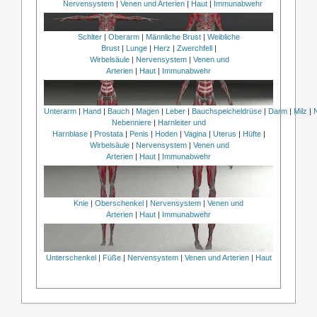
Nervensystem
|
Venen und Arterien
|
Haut
|
Immunabwehr
Schlter
|
Oberarm
|
Männliche Brust
|
Weibliche
Brust
|
Lunge
|
Herz
|
Zwerchfell
|
Wirbelsäule
|
Nervensystem
|
Venen und
Arterien
|
Haut
|
Immunabwehr
Unterarm
|
Hand
|
Bauch
|
Magen
|
Leber
|
Bauchspeicheldrüse
|
Darm
|
Milz
|
Nebenniere
|
Harnleiter und
Harnblase
|
Prostata
|
Penis
|
Hoden
|
Vagina
|
Uterus
|
Hüfte
|
Wirbelsäule
|
Nervensystem
|
Venen und
Arterien
|
Haut
|
Immunabwehr
Knie
|
Oberschenkel
|
Nervensystem
|
Venen und
Arterien
|
Haut
|
Immunabwehr
Unterschenkel
|
Füße
|
Nervensystem
|
Venen und Arterien
|
Haut