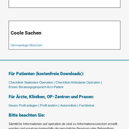
Coole Sachen
Dermatologe München
Für Patienten (kostenfreie Downloads):
Checkliste Stationäre Operation |
Checkliste Ambulante Operation |
Erstes Beratungsgespräch Arzt-Patient
Für Ärzte, Kliniken, OP-Zentren und Praxen:
Neues Profil anlegen |
Profil ändern |
Autorenliste |
Fachbeirat
Bitte beachten Sie:
Sämtliche Informationen auf operation.de sind zu Informationszwecken erstellt
worden und ersetzen keinesfalls die persönliche Beratung oder Behandlung