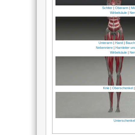
Schlter
|
Oberarm
|
Mä
Wirbelsäule
|
Ner
Unterarm
|
Hand
|
Bauc
Nebenniere
|
Harnleiter u
Wirbelsäule
|
Ner
Knie
|
Oberschenkel
Unterschenke