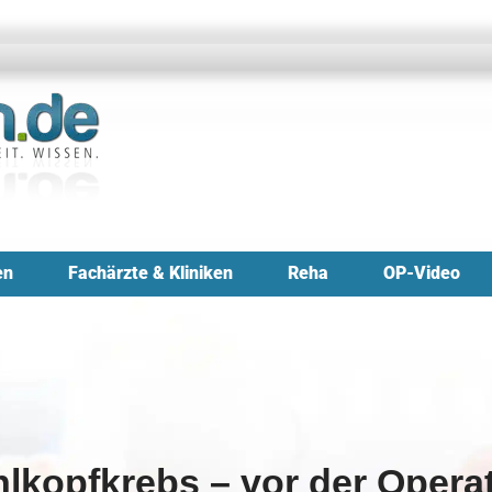
en
Fachärzte & Kliniken
Reha
OP-Video
lkopfkrebs – vor der Opera