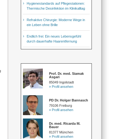
Hygienestandards auf Pflegestationen:
Thermische Desinfektion im Klinikalltag
Refraktive Chirurgie: Moderne Wege in
ein Leben ohne Brille
Endlich frei: Ein neues Lebensgefühl
durch dauerhafte Haarentfernung
g
Prof. Dr. med. Siamak
Asgari
85049 Ingolstadt
» Profil ansehen
PD Dr. Holger Bannasch
79106 Freiburg
» Profil ansehen
Dr. med. Ricarda M.
Bauer
81377 München
» Profil ansehen