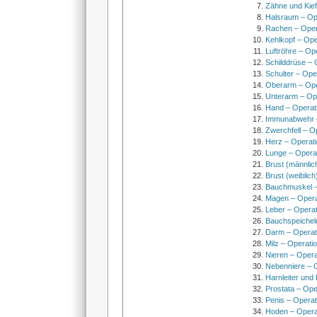
Zähne und Kief
Halsraum – Op
Rachen – Oper
Kehlkopf – Ope
Luftröhre – Op
Schilddrüse – 
Schulter – Ope
Oberarm – Op
Unterarm – Op
Hand – Operat
Immunabwehr –
Zwerchfell – O
Herz – Operat
Lunge – Opera
Brust (männlic
Brust (weiblich
Bauchmuskel –
Magen – Oper
Leber – Operat
Bauchspeichel
Darm – Opera
Milz – Operati
Nieren – Opera
Nebenniere – 
Harnleiter und
Prostata – Ope
Penis – Opera
Hoden – Opera