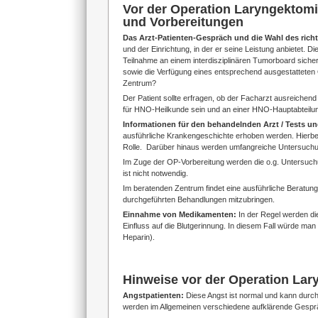
Vor der Operation Laryngektomie
und Vorbereitungen
Das Arzt-Patienten-Gespräch und die Wahl des rich
und der Einrichtung, in der er seine Leistung anbietet.
Teilnahme an einem interdisziplinären Tumorboard siche
sowie die Verfügung eines entsprechend ausgestatteten
Zentrum?
Der Patient sollte erfragen, ob der Facharzt ausreichend
für HNO-Heilkunde sein und an einer HNO-Hauptabteilun
Informationen für den behandelnden Arzt / Tests 
ausführliche Krankengeschichte erhoben werden. Hierbe
Rolle. Darüber hinaus werden umfangreiche Untersuchunge
Im Zuge der OP-Vorbereitung werden die o.g. Untersuchu
ist nicht notwendig.
Im beratenden Zentrum findet eine ausführliche Beratung
durchgeführten Behandlungen mitzubringen.
Einnahme von Medikamenten:
In der Regel werden die
Einfluss auf die Blutgerinnung. In diesem Fall würde ma
Heparin).
Hinweise vor der Operation Lar
Angstpatienten:
Diese Angst ist normal und kann durch
werden im Allgemeinen verschiedene aufklärende Gesprä