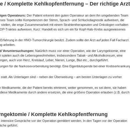
 / Komplette Kehlkopfentfernung – Der richtige Arzt
tigen Operateurs:
Der Patient erkennt den guten Operateur an dem ihn umgebenden Team
 Dieses Team sollte Kompetenzen der Stimm, Sprach- und Schluckdiagnostik aufweisen, die
r stellen, die enge Zusammenarbeit mit einem Strahlentherapeuten und Onkologen vorhalten
 OP-Traktes aufweisen. Kurz: Handelt es sich um ein für Kopf-Hals-Krebs ausgewiesenes
 Erfahrung in der HNO-Tumorchirurgie besitzt. Zudem sollte der Arzt auf jeden Fall Facharzt
g arbeiten.
und Voruntersuchungen:
Natürlich muss vor einer Operation, wie der Laryngektomie, eine
i spielen auch die Lebensgewohnheiten, insbesondere Tabak- und Alkoholkonsum, eine
n, auch von Herz, Kreislauf, Leber, Nieren, Lunge, Blut etc., durchgeführt.
ngen für die Narkosevorbereitung benötigt. Eine Eigenblutspende bei einer Krebserkrankun
 statt. Als Unterlagen sind – neben der Überweisung – am besten Unterlagen zu vorher
 Medikamente, die der Patient bereits einnimmt, weiter genommen, es sei denn, sie haben
n diese Medikamente durch andere ersetzen, die eine größere Operation erlauben (z.B. durch
yngektomie / Komplette Kehlkopfentfernung
 intensive Gespräche vor der Operation gemildert werden. In den Tagen vor der Operation
che geführt.