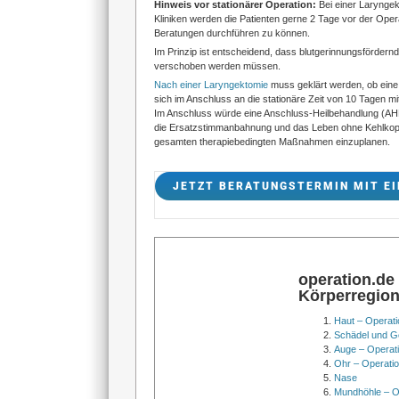
Hinweis vor stationärer Operation:
Bei einer Laryngek
Kliniken werden die Patienten gerne 2 Tage vor der Ope
Beratungen durchführen zu können.
Im Prinzip ist entscheidend, dass blutgerinnungsförder
verschoben werden müssen.
Nach einer Laryngektomie
muss geklärt werden, ob eine
sich im Anschluss an die stationäre Zeit von 10 Tagen m
Im Anschluss würde eine Anschluss-Heilbehandlung (AHB
die Ersatzstimmanbahnung und das Leben ohne Kehlkopf tr
gesamten therapiebedingten Maßnahmen einzuplanen.
JETZT BERATUNGSTERMIN MIT EI
operation.de
Körperregio
Haut – Operati
Schädel und Ge
Auge – Operat
Ohr – Operati
Nase
Mundhöhle – O