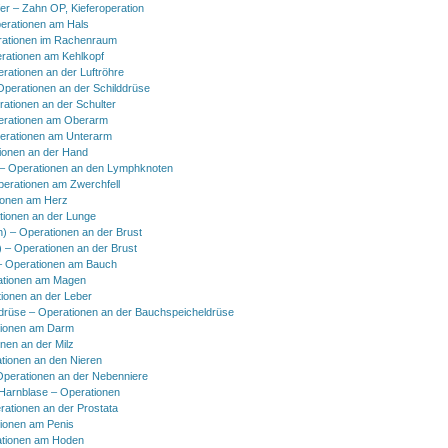
er – Zahn OP, Kieferoperation
erationen am Hals
ationen im Rachenraum
rationen am Kehlkopf
erationen an der Luftröhre
Operationen an der Schilddrüse
rationen an der Schulter
erationen am Oberarm
erationen am Unterarm
ionen an der Hand
 Operationen an den Lymphknoten
perationen am Zwerchfell
ionen am Herz
tionen an der Lunge
h) – Operationen an der Brust
) – Operationen an der Brust
 Operationen am Bauch
ationen am Magen
ionen an der Leber
drüse – Operationen an der Bauchspeicheldrüse
tionen am Darm
onen an der Milz
tionen an den Nieren
Operationen an der Nebenniere
 Harnblase – Operationen
rationen an der Prostata
tionen am Penis
tionen am Hoden