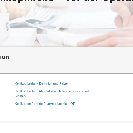
tion
Kehlkopfkrebs – Definition und Fakten
se
Kehlkopfkrebs – Alternativen, Heilungschancen und
Risiken
Kehlkopfentfernung / Laryngektomie – OP