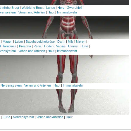
nnliche Brust
|
Weibliche Brust
|
Lunge
|
Herz
|
Zwerchfell
|
vensystem
|
Venen und Arterien
|
Haut
|
Immunabwehr
h
|
Magen
|
Leber
|
Bauchspeicheldrüse
|
Darm
|
Milz
|
Nieren
|
nd Harnblase
|
Prostata
|
Penis
|
Hoden
|
Vagina
|
Uterus
|
Hüfte
|
vensystem
|
Venen und Arterien
|
Haut
|
Immunabwehr
|
Nervensystem
|
Venen und Arterien
|
Haut
|
Immunabwehr
l
|
Füße
|
Nervensystem
|
Venen und Arterien
|
Haut