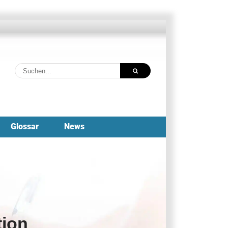
Suche
nach:
Glossar
News
tion