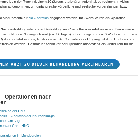
tomie ist in der Regel mit einem 10 tägigen, stationären Aufenthalt zu rechnen. In vielen
ration aufgenommen, um umfangreiche körperliche und seelische Vorbereitungen bzw.
nde Medikamente für
die Operation
angepasst werden. Im Zweifel würde die Operation
 Nachbestrahlung oder sogar Bestrahlung mit Chemotherapie erfolgen muss. Diese würde
it einem kleinen Planungsintervall (ca. 14 Tagen) auf die Länge von ca. 6 Wochen erstrecken.
) durchgeführt werden, bei der in einer Art Spezialkur der Umgang mit dem Tracheostoma,
ainiert werden. Deshalb ist schon vor der Operation mindestens ein viertel Jahr für die
NEM ARZT ZU DIESER BEHANDLUNG VEREINBAREN
 – Operationen nach
nen
onen an der Haut
hirn – Operation der Neurochirurgie
ionen am Auge
onen am Ohr – HNO
perationen im Mundbereich