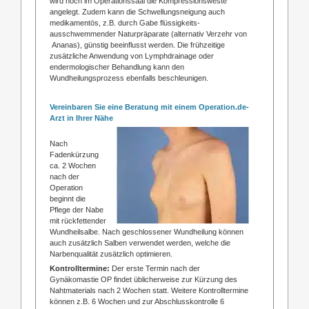
wird noch im Operationssaal die Kompressionsweste
angelegt. Zudem kann die Schwellungsneigung auch
medikamentös, z.B. durch Gabe flüssigkeits-
ausschwemmender Naturpräparate (alternativ Verzehr von
Ananas), günstig beeinflusst werden. Die frühzeitige
zusätzliche Anwendung von Lymphdrainage oder
endermologischer Behandlung kann den
Wundheilungsprozess ebenfalls beschleunigen.
Vereinbaren Sie eine Beratung mit einem Operation.de-
Arzt in Ihrer Nähe
Nach
Fadenkürzung
ca. 2 Wochen
nach der
Operation
beginnt die
Pflege der Nabe
mit rückfettender
Wundheilsalbe. Nach geschlossener Wundheilung können
auch zusätzlich Salben verwendet werden, welche die
Narbenqualität zusätzlich optimieren.
Kontrolltermine:
Der erste Termin nach der
Gynäkomastie OP findet üblicherweise zur Kürzung des
Nahtmaterials nach 2 Wochen statt. Weitere Kontrolltermine
können z.B. 6 Wochen und zur Abschlusskontrolle 6