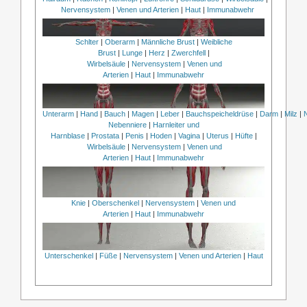
Nervensystem
|
Venen und Arterien
|
Haut
|
Immunabwehr
Schlter
|
Oberarm
|
Männliche Brust
|
Weibliche
Brust
|
Lunge
|
Herz
|
Zwerchfell
|
Wirbelsäule
|
Nervensystem
|
Venen und
Arterien
|
Haut
|
Immunabwehr
Unterarm
|
Hand
|
Bauch
|
Magen
|
Leber
|
Bauchspeicheldrüse
|
Darm
|
Milz
|
Nebenniere
|
Harnleiter und
Harnblase
|
Prostata
|
Penis
|
Hoden
|
Vagina
|
Uterus
|
Hüfte
|
Wirbelsäule
|
Nervensystem
|
Venen und
Arterien
|
Haut
|
Immunabwehr
Knie
|
Oberschenkel
|
Nervensystem
|
Venen und
Arterien
|
Haut
|
Immunabwehr
Unterschenkel
|
Füße
|
Nervensystem
|
Venen und Arterien
|
Haut