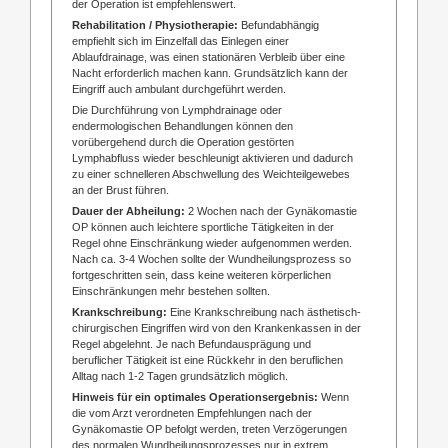
der Operation ist empfehlenswert.
Rehabilitation / Physiotherapie:
Befundabhängig
empfiehlt sich im Einzelfall das Einlegen einer
Ablaufdrainage, was einen stationären Verbleib über eine
Nacht erforderlich machen kann. Grundsätzlich kann der
Eingriff auch ambulant durchgeführt werden.
Die Durchführung von Lymphdrainage oder
endermologischen Behandlungen können den
vorübergehend durch die Operation gestörten
Lymphabfluss wieder beschleunigt aktivieren und dadurch
zu einer schnelleren Abschwellung des Weichteilgewebes
an der Brust führen.
Dauer der Abheilung:
2 Wochen nach der Gynäkomastie
OP können auch leichtere sportliche Tätigkeiten in der
Regel ohne Einschränkung wieder aufgenommen werden.
Nach ca. 3-4 Wochen sollte der Wundheilungsprozess so
fortgeschritten sein, dass keine weiteren körperlichen
Einschränkungen mehr bestehen sollten.
Krankschreibung:
Eine Krankschreibung nach ästhetisch-
chirurgischen Eingriffen wird von den Krankenkassen in der
Regel abgelehnt. Je nach Befundausprägung und
beruflicher Tätigkeit ist eine Rückkehr in den beruflichen
Alltag nach 1-2 Tagen grundsätzlich möglich.
Hinweis für ein optimales Operationsergebnis:
Wenn
die vom Arzt verordneten Empfehlungen nach der
Gynäkomastie OP befolgt werden, treten Verzögerungen
des normalen Wundheilungsprozesses nur in extrem