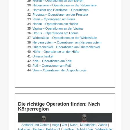
Nieren – Operationen an den Nieren
Nebenniere – Operationen an der Nebenniere
Harnleiter und Harnblase – Operationen
Prostata – Operationen an der Prostata
Penis – Operationen am Penis
Hoden – Operationen am Hoden
Vagina – Operationen an der Vagina
Uterus – Operationen am Uterus
Wirbelsäule – Operationen an der Wirbelsäule
Nervensystem – Operationen am Nervensystem
Oberschenkel – Operationen am Oberschenkel
Hüfte – Operationen an der Hüfte
Unterschenkel
Knie – Operationen am Knie
Fuß – Operationen am Fuß
Vene – Operationen der Angiochirurgie
Die richtige Operation finden: Nach
Körperregion
Schädel und Gehirn
|
Auge
|
Ohr
|
Nase
|
Mundhöhle
|
Zähne
|
Halraum
|
Rachen
|
Kehlkopf
|
Luftröhre
|
Schilddrüse
|
Wirbelsäule
|