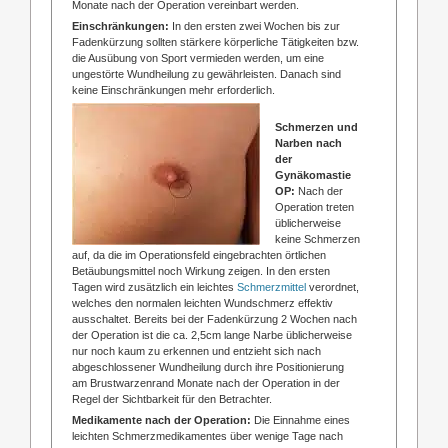
Monate nach der Operation vereinbart werden.
Einschränkungen:
In den ersten zwei Wochen bis zur
Fadenkürzung sollten stärkere körperliche Tätigkeiten bzw.
die Ausübung von Sport vermieden werden, um eine
ungestörte Wundheilung zu gewährleisten. Danach sind
keine Einschränkungen mehr erforderlich.
Schmerzen und
Narben nach
der
Gynäkomastie
OP:
Nach der
Operation treten
üblicherweise
keine Schmerzen
auf, da die im Operationsfeld eingebrachten örtlichen
Betäubungsmittel noch Wirkung zeigen. In den ersten
Tagen wird zusätzlich ein leichtes
Schmerzmittel
verordnet,
welches den normalen leichten Wundschmerz effektiv
ausschaltet. Bereits bei der Fadenkürzung 2 Wochen nach
der Operation ist die ca. 2,5cm lange Narbe üblicherweise
nur noch kaum zu erkennen und entzieht sich nach
abgeschlossener Wundheilung durch ihre Positionierung
am Brustwarzenrand Monate nach der Operation in der
Regel der Sichtbarkeit für den Betrachter.
Medikamente nach der Operation:
Die Einnahme eines
leichten Schmerzmedikamentes über wenige Tage nach