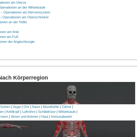
ationen am Uterus
Operationen an der Wirbelsäule
 – Operationen am Nervensystem
– Operationen am Oberschenkel
ionen an der Hüfte
onen am Knie
onen am Fuß
onen der Angiochirurgie
 Nach Körperregion
 Gehirn
|
Auge
|
Ohr
|
Nase
|
Mundhöhle
|
Zähne
|
en
|
Kehlkopf
|
Luftröhre
|
Schilddrüse
|
Wirbelsäule
|
ystem
|
Venen und Arterien
|
Haut
|
Immunabwehr