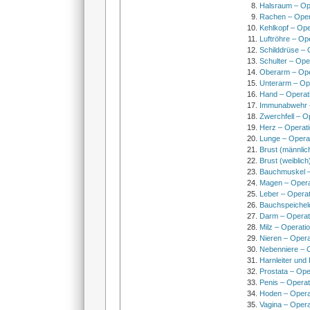
Halsraum – Op
Rachen – Oper
Kehlkopf – Ope
Luftröhre – Op
Schilddrüse – 
Schulter – Ope
Oberarm – Op
Unterarm – Op
Hand – Operat
Immunabwehr –
Zwerchfell – O
Herz – Operat
Lunge – Opera
Brust (männlic
Brust (weiblich
Bauchmuskel –
Magen – Oper
Leber – Operat
Bauchspeichel
Darm – Opera
Milz – Operati
Nieren – Opera
Nebenniere – 
Harnleiter und
Prostata – Ope
Penis – Opera
Hoden – Opera
Vagina – Opera