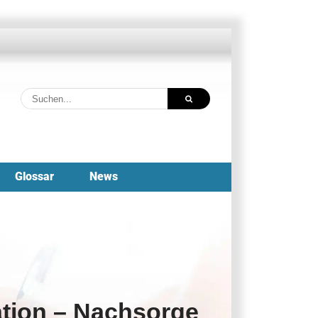
Suche
nach:
Glossar
News
ation – Nachsorge