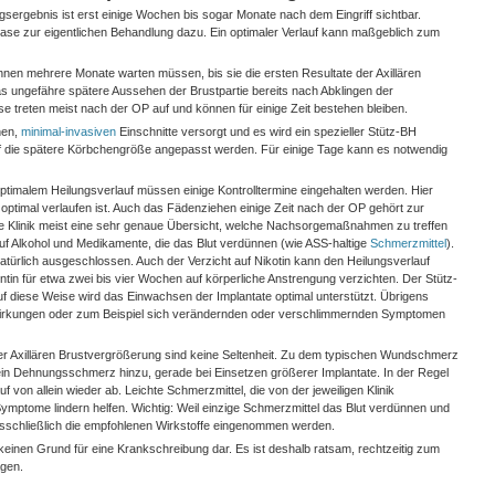
ergebnis ist erst einige Wochen bis sogar Monate nach dem Eingriff sichtbar.
ase zur eigentlichen Behandlung dazu. Ein optimaler Verlauf kann maßgeblich zum
innen mehrere Monate warten müssen, bis sie die ersten Resultate der Axillären
s ungefähre spätere Aussehen der Brustpartie bereits nach Abklingen der
e treten meist nach der OP auf und können für einige Zeit bestehen bleiben.
nen,
minimal-invasiven
Einschnitte versorgt und es wird ein spezieller Stütz-BH
uf die spätere Körbchengröße angepasst werden. Für einige Tage kann es notwendig
 optimalem Heilungsverlauf müssen einige Kontrolltermine eingehalten werden. Hier
 optimal verlaufen ist. Auch das Fädenziehen einige Zeit nach der OP gehört zur
ge Klinik meist eine sehr genaue Übersicht, welche Nachsorgemaßnahmen zu treffen
auf Alkohol und Medikamente, die das Blut verdünnen (wie ASS-haltige
Schmerzmittel
).
türlich ausgeschlossen. Auch der Verzicht auf Nikotin kann den Heilungsverlauf
ientin für etwa zwei bis vier Wochen auf körperliche Anstrengung verzichten. Der Stütz-
Auf diese Weise wird das Einwachsen der Implantate optimal unterstützt. Übrigens
hwirkungen oder zum Beispiel sich verändernden oder verschlimmernden Symptomen
 Axillären Brustvergrößerung sind keine Seltenheit. Zu dem typischen Wundschmerz
ein Dehnungsschmerz hinzu, gerade bei Einsetzen größerer Implantate. In der Regel
on allein wieder ab. Leichte Schmerzmittel, die von der jeweiligen Klinik
ymptome lindern helfen. Wichtig: Weil einzige Schmerzmittel das Blut verdünnen und
usschließlich die empfohlenen Wirkstoffe eingenommen werden.
lt keinen Grund für eine Krankschreibung dar. Es ist deshalb ratsam, rechtzeitig zum
agen.