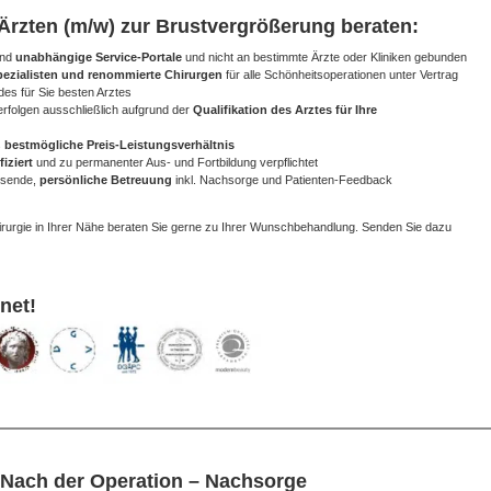
Ärzten (m/w) zur Brustvergrößerung beraten:
ind
unabhängige Service-Portale
und nicht an bestimmte Ärzte oder Kliniken gebunden
pezialisten und renommierte Chirurgen
für alle Schönheitsoperationen unter Vertrag
des für Sie besten Arztes
rfolgen ausschließlich aufgrund der
Qualifikation des Arztes für Ihre
s
bestmögliche Preis-Leistungsverhältnis
iziert
und zu permanenter Aus- und Fortbildung verpflichtet
ssende,
persönliche Betreuung
inkl. Nachsorge und Patienten-Feedback
irurgie in Ihrer Nähe beraten Sie gerne zu Ihrer Wunschbehandlung. Senden Sie dazu
net!
 Nach der Operation – Nachsorge