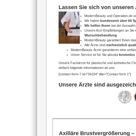
Lassen Sie sich von unseren 
ModernBeauty und Operation.de s
Wir haben
bundesweit über 60 S
Wir helfen Ihnen
bei der Auswahl 
Unsere Arzt-Empfehlungen an Sie e
Wunschbehandlung
ModernBeauty garantiert Ihnen da
Alle Ärzte sind
nachweislich qualif
ModernBeauty-Ärzte garantieren eine umfa
Unser Service ist für Sie absolut
kostenlos
Unsere Fachärzte für plastische und ästhetische Ch
einfach folgende Informationen an uns:
[contact-form-7 id="34104" title="Contact form 1"]
Unsere Ärzte sind ausgezeich
Axilläre Brustvergrößerung –