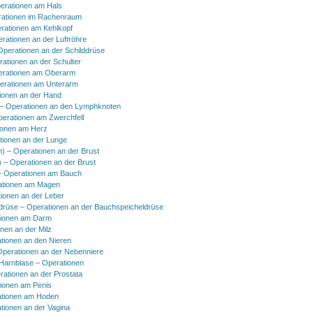
erationen am Hals
ationen im Rachenraum
rationen am Kehlkopf
erationen an der Luftröhre
Operationen an der Schilddrüse
rationen an der Schulter
erationen am Oberarm
erationen am Unterarm
ionen an der Hand
 Operationen an den Lymphknoten
perationen am Zwerchfell
ionen am Herz
tionen an der Lunge
h) – Operationen an der Brust
) – Operationen an der Brust
 Operationen am Bauch
ationen am Magen
ionen an der Leber
drüse – Operationen an der Bauchspeicheldrüse
tionen am Darm
onen an der Milz
tionen an den Nieren
Operationen an der Nebenniere
 Harnblase – Operationen
rationen an der Prostata
tionen am Penis
tionen am Hoden
tionen an der Vagina