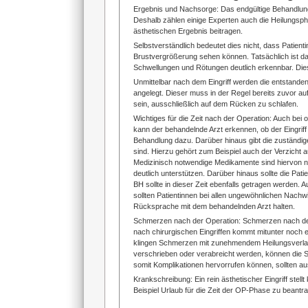
Ergebnis und Nachsorge: Das endgültige Behandlungs
Deshalb zählen einige Experten auch die Heilungsph
ästhetischen Ergebnis beitragen.
Selbstverständlich bedeutet dies nicht, dass Patient
Brustvergrößerung sehen können. Tatsächlich ist da
Schwellungen und Rötungen deutlich erkennbar. Dies
Unmittelbar nach dem Eingriff werden die entstande
angelegt. Dieser muss in der Regel bereits zuvor a
sein, ausschließlich auf dem Rücken zu schlafen.
Wichtiges für die Zeit nach der Operation: Auch bei
kann der behandelnde Arzt erkennen, ob der Eingriff
Behandlung dazu. Darüber hinaus gibt die zuständi
sind. Hierzu gehört zum Beispiel auch der Verzicht 
Medizinisch notwendige Medikamente sind hiervon na
deutlich unterstützen. Darüber hinaus sollte die Pat
BH sollte in dieser Zeit ebenfalls getragen werden. 
sollten Patientinnen bei allen ungewöhnlichen Nac
Rücksprache mit dem behandelnden Arzt halten.
Schmerzen nach der Operation: Schmerzen nach der
nach chirurgischen Eingriffen kommt mitunter noch 
klingen Schmerzen mit zunehmendem Heilungsverlauf v
verschrieben oder verabreicht werden, können die S
somit Komplikationen hervorrufen können, sollten a
Krankschreibung: Ein rein ästhetischer Eingriff stel
Beispiel Urlaub für die Zeit der OP-Phase zu beantr