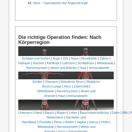
Vene – Operationen der Angiochirurgie
Die richtige Operation finden: Nach
Körperregion
Schädel und Gehirn
|
Auge
|
Ohr
|
Nase
|
Mundhöhle
|
Zähne
|
Halraum
|
Rachen
|
Kehlkopf
|
Luftröhre
|
Schilddrüse
|
Wirbelsäule
|
Nervensystem
|
Venen und Arterien
|
Haut
|
Immunabwehr
Schlter
|
Oberarm
|
Männliche Brust
|
Weibliche
Brust
|
Lunge
|
Herz
|
Zwerchfell
|
Wirbelsäule
|
Nervensystem
|
Venen und
Arterien
|
Haut
|
Immunabwehr
Unterarm
|
Hand
|
Bauch
|
Magen
|
Leber
|
Bauchspeicheldrüse
|
Darm
|
Milz
|
Nebenniere
|
Harnleiter und
Harnblase
|
Prostata
|
Penis
|
Hoden
|
Vagina
|
Uterus
|
Hüfte
|
Wirbelsäule
|
Nervensystem
|
Venen und
Arterien
|
Haut
|
Immunabwehr