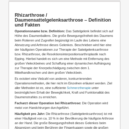
Rhizarthrose /
Daumensattelgelenksarthrose – Definition
und Fakten
Operationsname bzw. Definition:
Das Sattelgelenk befindet sich auf
Höhe des Daumenballens. Die große Bewegungsfreiheit des Daumens
beim Rotieren und Zugreifen begünstigt im Laufe des Lebens eine
Abnutzung und Arthrose dieses Gelenkes. Beschrieben wird hier eine
der häufigsten Operationen zur Therapie der Sattelgelenksarthrose
bzw. Rhizarthrose, die Resektionsinterpositionsarthroplastik nach
Epping.
Hierbei handelt es sich um eine Methode mit Entfernung des
großen Vieleckbeines und Schaffung einer dynamischen Aufhängung
zur Therapie der Knorpelschädigung zwischen dem 1.
Mittelhandknochen und dem großen Vieleckbein.
Es existiert eine Vielzahl von anderen, konkurrierenden
Operationsmethoden, die hier nicht im Einzelnen erläutert werden. Ziel
aller Methoden ist es, eine suffiziente
Schmerztherapie
unter
bestmöglichem Erhalt der Beweglichkeit, Kraft und Funktionalität des
Daumenstrahles zu erreichen.
Facharzt dieser Operation bei Rhizarthrose:
Die Operation wird
meist von Handchirurgen durchgeführt.
Häufigkeit pro Jahr:
Die Rhizarthrose (Sattelgelenksarthrose) ist mit
einer Häufigkeit von ca. 10 % in der Bevölkerung die häufigste Arthrose
an der Hand. Die große Bewegungsfreiheit dieses Gelenkes beim
Abspreizen und beim Berühren der Fingerkuppen sowie die großen