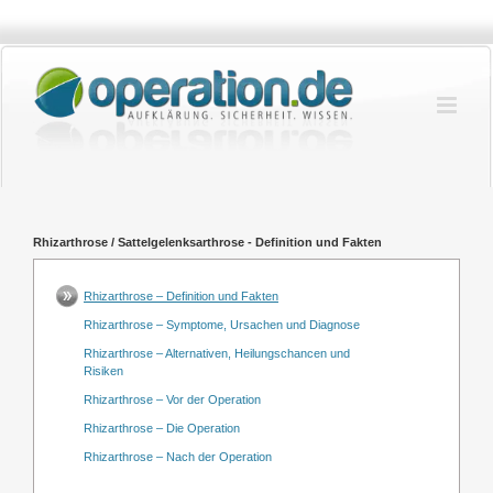
Zum
Inhalt
springen
Rhizarthrose / Sattelgelenksarthrose - Definition und Fakten
Rhizarthrose – Definition und Fakten
Rhizarthrose – Symptome, Ursachen und Diagnose
Rhizarthrose – Alternativen, Heilungschancen und
Risiken
Rhizarthrose – Vor der Operation
Rhizarthrose – Die Operation
Rhizarthrose – Nach der Operation