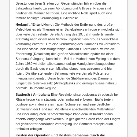
Belastungen beim Greifen von Gegenständen führen über die
Jahrzehnte häufig zu einer Abnutzung und Arthrose. Frauen sind
häufiger als Männer betroffen. Eine wichtige Rolle spielt auch eine
familiär bedingte Veranlagung zur Arthrose.
Herkunft / Entwicklung:
Die Methode der Entfernung des großen
Vieleckbeines als Therapie einer Sattelgelenksarthrose entwickelte sich
über viele Jahrzehnte. Bereits Anfang des 19. Jahrhunderts wurde
erstmalig nach einem alten Verrenkungsbruch ein großes Vieleckbein
vollständig entfernt. Um eine Verkürzung des Daumens zu verhindern
und eine stabile, belastungsfähige Situation zu erreichen, wurde die
Entfernung (Resektion) des großen Vieleckbeines später mit einer
Sehnenaufhängung kombiniert. Bei der Methode von Epping aus dem
Jahre 1989 wird die halbe daumenseitige Handgelenksbeugesehne
durch die Basis des ersten Mittelhandknochens gezogen und hier
fixiert. Die überstehenden Sehnenanteile werden als Polster zur
Interposition benutzt. Diese federnde Stabilisierung des Daumens
fungiert als Gelenkersatz (Arthroplastik) und ermöglicht eine nahezu
normale Daumenbewegung.
Stationär / Ambulant:
Eine Resektionsinterpositionsarthroplastik bei
Rhizarthrose kann stationär oder ambulant erfolgen. Häufig treten
postoperativ in den ersten Tagen Schmerzen und eine deutliche
Schwellung der Hand auf. Mit intensiv abschwellenden Maßnahmen
und einer adäquaten Schmerztherapie kann dem im Krankenhaus
effektiv entgegengewirkt werden. In geeigneten Fällen kann der Eingriff
bei gesicherter häuslicher Versorgung und Schmerztherapie auch
ambulant erfolgen.
Kosten der Operation und Kostenübernahme durch die