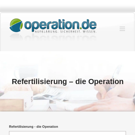
Zum
Inhalt
springen
Refertilisierung – die Operation
Refertilisierung - die Operation