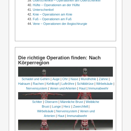
Oberschenkel – Operationen am Oberschenkel
Hüfte – Operationen an der Hüfte
Unterschenkel
Knie – Operationen am Knie
Fuß – Operationen am Fuß
Vene – Operationen der Angiochirurgie
Die richtige Operation finden: Nach
Körperregion
Schädel und Gehirn
|
Auge
|
Ohr
|
Nase
|
Mundhöhle
|
Zähne
|
Halraum
|
Rachen
|
Kehlkopf
|
Luftröhre
|
Schilddrüse
|
Wirbelsäule
|
Nervensystem
|
Venen und Arterien
|
Haut
|
Immunabwehr
Schlter
|
Oberarm
|
Männliche Brust
|
Weibliche
Brust
|
Lunge
|
Herz
|
Zwerchfell
|
Wirbelsäule
|
Nervensystem
|
Venen und
Arterien
|
Haut
|
Immunabwehr