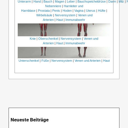
Unterarm
|
Hand
|
Bauch
|
Magen
|
Leber
|
Bauchspeicheldrüse
|
Darm
|
Milz
|
Nebenniere
|
Harnleiter und
Harnblase
|
Prostata
|
Penis
|
Hoden
|
Vagina
|
Uterus
|
Hüfte
|
Wirbelsäule
|
Nervensystem
|
Venen und
Arterien
|
Haut
|
Immunabwehr
Knie
|
Oberschenkel
|
Nervensystem
|
Venen und
Arterien
|
Haut
|
Immunabwehr
Unterschenkel
|
Füße
|
Nervensystem
|
Venen und Arterien
|
Haut
Neueste Beiträge