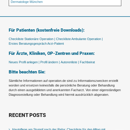
Dermatologe München
Für Patienten (kostenfreie Downloads):
Checkliste Stationäre Operation |
Checkliste Ambulante Operation |
Erstes Beratungsgespräch Arzt-Patient
Für Ärzte, Kliniken, OP-Zentren und Praxen:
Neues Profil anlegen |
Profil ändern |
Autorenliste |
Fachbeirat
Bitte beachten Sie:
Sämtliche Informationen auf operation.de sind zu Informationszwecken erstellt
worden und ersetzen keinesfalls die persönliche Beratung oder Behandlung
durch einen ausgebildeten und anerkannten Facharzt. Von einer eigenständigen
Diagnosestellung oder Behandlung wird hiermit ausdrücklich abgeraten.
RECENT POSTS
Hautpflege am Stumpf nach der Reha: Checkliste für den Alltag mit