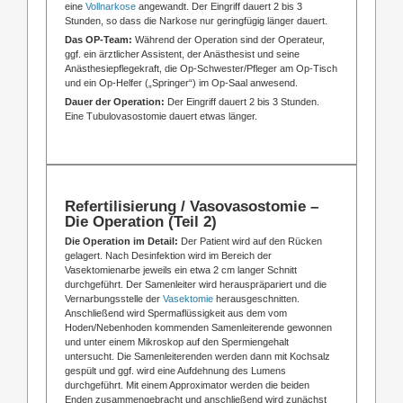
eine
Vollnarkose
angewandt. Der Eingriff dauert 2 bis 3
Stunden, so dass die Narkose nur geringfügig länger dauert.
Das OP-Team:
Während der Operation sind der Operateur,
ggf. ein ärztlicher Assistent, der Anästhesist und seine
Anästhesiepflegekraft, die Op-Schwester/Pfleger am Op-Tisch
und ein Op-Helfer („Springer“) im Op-Saal anwesend.
Dauer der Operation:
Der Eingriff dauert 2 bis 3 Stunden.
Eine Tubulovasostomie dauert etwas länger.
Refertilisierung / Vasovasostomie –
Die Operation (Teil 2)
Die Operation im Detail:
Der Patient wird auf den Rücken
gelagert. Nach Desinfektion wird im Bereich der
Vasektomienarbe jeweils ein etwa 2 cm langer Schnitt
durchgeführt. Der Samenleiter wird herauspräpariert und die
Vernarbungsstelle der
Vasektomie
herausgeschnitten.
Anschließend wird Spermaflüssigkeit aus dem vom
Hoden/Nebenhoden kommenden Samenleiterende gewonnen
und unter einem Mikroskop auf den Spermiengehalt
untersucht. Die Samenleiterenden werden dann mit Kochsalz
gespült und ggf. wird eine Aufdehnung des Lumens
durchgeführt. Mit einem Approximator werden die beiden
Enden zusammengebracht und anschließend wird zunächst