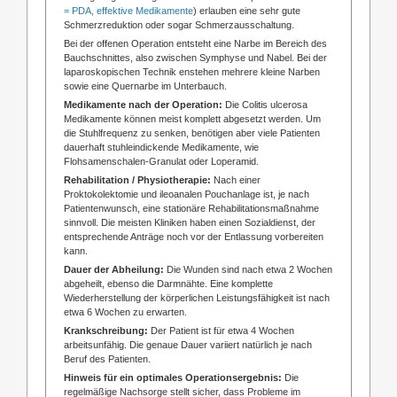
= PDA, effektive Medikamente
) erlauben eine sehr gute
Schmerzreduktion oder sogar Schmerzausschaltung.
Bei der offenen Operation entsteht eine Narbe im Bereich des
Bauchschnittes, also zwischen Symphyse und Nabel. Bei der
laparoskopischen Technik enstehen mehrere kleine Narben
sowie eine Quernarbe im Unterbauch.
Medikamente nach der Operation:
Die Colitis ulcerosa
Medikamente können meist komplett abgesetzt werden. Um
die Stuhlfrequenz zu senken, benötigen aber viele Patienten
dauerhaft stuhleindickende Medikamente, wie
Flohsamenschalen-Granulat oder Loperamid.
Rehabilitation / Physiotherapie:
Nach einer
Proktokolektomie und ileoanalen Pouchanlage ist, je nach
Patientenwunsch, eine stationäre Rehabilitationsmaßnahme
sinnvoll. Die meisten Kliniken haben einen Sozialdienst, der
entsprechende Anträge noch vor der Entlassung vorbereiten
kann.
Dauer der Abheilung:
Die Wunden sind nach etwa 2 Wochen
abgeheilt, ebenso die Darmnähte. Eine komplette
Wiederherstellung der körperlichen Leistungsfähigkeit ist nach
etwa 6 Wochen zu erwarten.
Krankschreibung:
Der Patient ist für etwa 4 Wochen
arbeitsunfähig. Die genaue Dauer variiert natürlich je nach
Beruf des Patienten.
Hinweis für ein optimales Operationsergebnis:
Die
regelmäßige Nachsorge stellt sicher, dass Probleme im