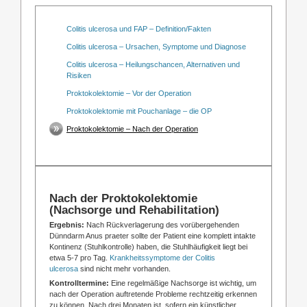
Colitis ulcerosa und FAP – Definition/Fakten
Colitis ulcerosa – Ursachen, Symptome und Diagnose
Colitis ulcerosa – Heilungschancen, Alternativen und
Risiken
Proktokolektomie – Vor der Operation
Proktokolektomie mit Pouchanlage – die OP
Proktokolektomie – Nach der Operation
Nach der Proktokolektomie
(Nachsorge und Rehabilitation)
Ergebnis:
Nach Rückverlagerung des vorübergehenden
Dünndarm Anus praeter sollte der Patient eine komplett intakte
Kontinenz (Stuhlkontrolle) haben, die Stuhlhäufigkeit liegt bei
etwa 5-7 pro Tag.
Krankheitssymptome der Colitis
ulcerosa
sind nicht mehr vorhanden.
Kontrolltermine:
Eine regelmäßige Nachsorge ist wichtig, um
nach der Operation auftretende Probleme rechtzeitig erkennen
zu können. Nach drei Monaten ist, sofern ein künstlicher