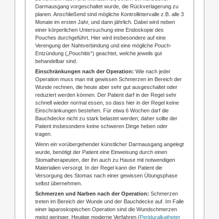
Darmausgang vorgeschaltet wurde, die Rückverlagerung zu
planen. Anschließend sind mögliche Kontrollintervalle z.B. alle 3
Monate im ersten Jahr, und dann jährlich. Dabei wird neben
einer körperlichen Untersuchung eine Endoskopie des
Pouches durchgeführt. Hier wird insbesondere auf eine
Verengung der Nahtverbindung und eine mögliche Pouch-
Entzündung („Pouchitis“) geachtet, welche jeweils gut
behandelbar sind.
Einschränkungen nach der Operation:
Wie nach jeder
Operation muss man mit gewissen Schmerzen im Bereich der
Wunde rechnen, die heute aber sehr gut ausgeschaltet oder
reduziert werden können. Der Patient darf in der Regel sehr
schnell wieder normal essen, so dass hier in der Regel keine
Einschränkungen bestehen. Für etwa 6 Wochen darf die
Bauchdecke nicht zu stark belastet werden; daher sollte der
Patient insbesondere keine schweren Dinge heben oder
tragen.
Wenn ein vorübergehender künstlicher Darmausgang angelegt
wurde, benötigt der Patient eine Einweisung durch einen
Stomatherapeuten, der ihn auch zu Hause mit notwendigen
Materialien versorgt. In der Regel kann der Patient die
Versorgung des Stomas nach einer gewissen Übungsphase
selbst übernehmen.
Schmerzen und Narben nach der Operation:
Schmerzen
treten im Bereich der Wunde und der Bauchdecke auf. Im Falle
einer laparoskopischen Operation sind die Wundschmerzen
meist geringer. Heutige moderne Verfahren (
Periduralkatheter