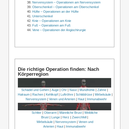
Nervensystem – Operationen am Nervensystem
Oberschenkel – Operationen am Oberschenkel
Hüfte – Operationen an der Hüfte
Unterschenkel
Knie – Operationen am Knie
Fuß – Operationen am Fuß
Vene – Operationen der Angiochirurgie
Die richtige Operation finden: Nach
Körperregion
Schädel und Gehirn
|
Auge
|
Ohr
|
Nase
|
Mundhöhle
|
Zähne
|
Halraum
|
Rachen
|
Kehlkopf
|
Luftröhre
|
Schilddrüse
|
Wirbelsäule
|
Nervensystem
|
Venen und Arterien
|
Haut
|
Immunabwehr
Schlter
|
Oberarm
|
Männliche Brust
|
Weibliche
Brust
|
Lunge
|
Herz
|
Zwerchfell
|
Wirbelsäule
|
Nervensystem
|
Venen und
Arterien
|
Haut
|
Immunabwehr