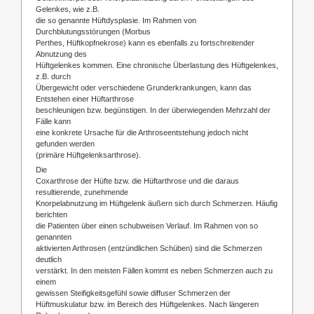
Gelenkes, wie z.B.
die so genannte Hüftdysplasie. Im Rahmen von
Durchblutungsstörungen (Morbus
Perthes, Hüftkopfnekrose) kann es ebenfalls zu fortschreitender
Abnutzung des
Hüftgelenkes kommen. Eine chronische Überlastung des Hüftgelenkes,
z.B. durch
Übergewicht oder verschiedene Grunderkrankungen, kann das
Entstehen einer Hüftarthrose
beschleunigen bzw. begünstigen. In der überwiegenden Mehrzahl der
Fälle kann
eine konkrete Ursache für die Arthroseentstehung jedoch nicht
gefunden werden
(primäre Hüftgelenksarthrose).
Die
Coxarthrose der Hüfte bzw. die Hüftarthrose und die daraus
resultierende, zunehmende
Knorpelabnutzung im Hüftgelenk äußern sich durch Schmerzen. Häufig
berichten
die Patienten über einen schubweisen Verlauf. Im Rahmen von so
genannten
aktivierten Arthrosen (entzündlichen Schüben) sind die Schmerzen
deutlich
verstärkt. In den meisten Fällen kommt es neben Schmerzen auch zu
einem
gewissen Steifigkeitsgefühl sowie diffuser Schmerzen der
Hüftmuskulatur bzw. im Bereich des Hüftgelenkes. Nach längeren