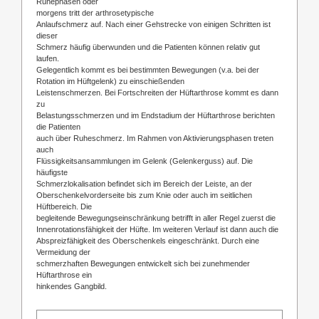
Ruhephasen oder
morgens tritt der arthrosetypische
Anlaufschmerz auf. Nach einer Gehstrecke von einigen Schritten ist
dieser
Schmerz häufig überwunden und die Patienten können relativ gut
laufen.
Gelegentlich kommt es bei bestimmten Bewegungen (v.a. bei der
Rotation im Hüftgelenk) zu einschießenden
Leistenschmerzen. Bei Fortschreiten der Hüftarthrose kommt es dann
zu
Belastungsschmerzen und im Endstadium der Hüftarthrose berichten
die Patienten
auch über Ruheschmerz. Im Rahmen von Aktivierungsphasen treten
auch
Flüssigkeitsansammlungen im Gelenk (Gelenkerguss) auf. Die
häufigste
Schmerzlokalisation befindet sich im Bereich der Leiste, an der
Oberschenkelvorderseite bis zum Knie oder auch im seitlichen
Hüftbereich. Die
begleitende Bewegungseinschränkung betrifft in aller Regel zuerst die
Innenrotationsfähigkeit der Hüfte. Im weiteren Verlauf ist dann auch die
Abspreizfähigkeit des Oberschenkels eingeschränkt. Durch eine
Vermeidung der
schmerzhaften Bewegungen entwickelt sich bei zunehmender
Hüftarthrose ein
hinkendes Gangbild.