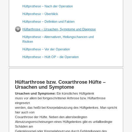
Hüftprothese – Nach der Operation
Hüftprothese – Überblick
Hüftprothese – Definition und Fakten
Hüftarthrose – Ursachen, Symptome und Diagnose
Hüftprothese – Alternativen, Heilungschancen und
Risiken
Hüftprothese – Vor der Operation
Hüftprothese – Hüft OP – die Operation
Hüftarthrose bzw. Coxarthrose Hüfte –
Ursachen und Symptome
Ursachen und Symptome:
Ein künstliches Hüftgelenk
muss vor allem bei fortgeschrittener Arthrose bzw. Hüftarthrose
eingesetzt
werden, das heißt bei Knorpelabnutzung des Hüftgelenkes. Man spricht
hier auch von
Coxarthrose der Hüfte. Neben den altersbedingten
Abnutzungserscheinungen eines Hüftgelenkes gibt es unfallbedingte
Schäden am
Gelenkknorpel oder Knorpelabnutzung durch Fehlstellungen des