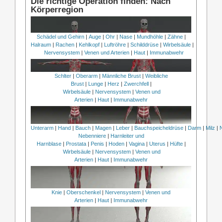
Die richtige Operation finden: Nach
Körperregion
Schädel und Gehirn
|
Auge
|
Ohr
|
Nase
|
Mundhöhle
|
Zähne
|
Halraum
|
Rachen
|
Kehlkopf
|
Luftröhre
|
Schilddrüse
|
Wirbelsäule
|
Nervensystem
|
Venen und Arterien
|
Haut
|
Immunabwehr
Schlter
|
Oberarm
|
Männliche Brust
|
Weibliche
Brust
|
Lunge
|
Herz
|
Zwerchfell
|
Wirbelsäule
|
Nervensystem
|
Venen und
Arterien
|
Haut
|
Immunabwehr
Unterarm
|
Hand
|
Bauch
|
Magen
|
Leber
|
Bauchspeicheldrüse
|
Darm
|
Milz
|
Nebenniere
|
Harnleiter und
Harnblase
|
Prostata
|
Penis
|
Hoden
|
Vagina
|
Uterus
|
Hüfte
|
Wirbelsäule
|
Nervensystem
|
Venen und
Arterien
|
Haut
|
Immunabwehr
Knie
|
Oberschenkel
|
Nervensystem
|
Venen und
Arterien
|
Haut
|
Immunabwehr