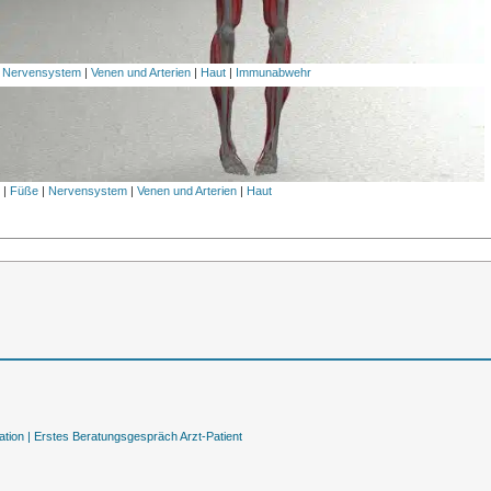
|
Nervensystem
|
Venen und Arterien
|
Haut
|
Immunabwehr
l
|
Füße
|
Nervensystem
|
Venen und Arterien
|
Haut
tion |
Erstes Beratungsgespräch Arzt-Patient