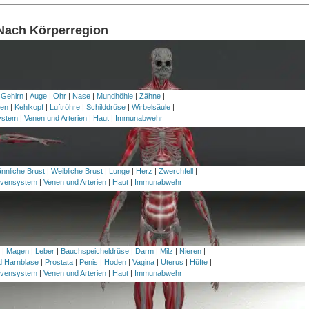
 Nach Körperregion
 Gehirn
|
Auge
|
Ohr
|
Nase
|
Mundhöhle
|
Zähne
|
en
|
Kehlkopf
|
Luftröhre
|
Schilddrüse
|
Wirbelsäule
|
ystem
|
Venen und Arterien
|
Haut
|
Immunabwehr
nnliche Brust
|
Weibliche Brust
|
Lunge
|
Herz
|
Zwerchfell
|
vensystem
|
Venen und Arterien
|
Haut
|
Immunabwehr
h
|
Magen
|
Leber
|
Bauchspeicheldrüse
|
Darm
|
Milz
|
Nieren
|
nd Harnblase
|
Prostata
|
Penis
|
Hoden
|
Vagina
|
Uterus
|
Hüfte
|
vensystem
|
Venen und Arterien
|
Haut
|
Immunabwehr