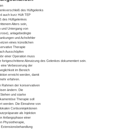
len
elenkverschleiß des Hüftgelenks
ird auch kurz Hüft TEP
iß des Hüftgelenkes
ttenem Alters sein,
n und Untergang von
rose), anlagebedingte
rankungen und Achsfehler
setzen eines künstlichen
servative Therapie
 nach Ausschöpfen
 Vor einer Operation muss
e fortgeschrittene Abnutzung des Gelenkes dokumentiert sein.
d eine Verbesserung der
eglichkeit im Bereich
tion erreicht werden, damit
 mehr erfahren.
m Rahmen der konservativen
isen ändern. Die
 Stehen und starke
ikamentöse Therapie soll
rt werden. Die Einnahme von
alen Cortisoninjektionen
tzpräparate als Injektion
der Anfangsphase einer
n Physiotherapie,
, Extensionsbehandlung