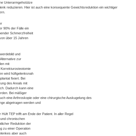
eine Unterarmgehstütze
enk reduzieren. Hier ist auch eine konsequente Gewichtsreduktion ein wichtiger
ern.
er
er 90% der Fälle ein
ehender Schmerzfreiheit
 von über 15 Jahren
hwerdebild und
Alternative zur
len mit
 Korrekturosteotomie
en wird hüftgelenksnah
lantat fixiert. Bei
ung des Areals mit
ch. Dadurch kann eine
erden. Bei mäßiger
uch eine Arthroskopie oder eine chirurgische Auskugelung des
ünge abgetragen werden und
Hüft TEP trifft am Ende der Patient. In aller Regel
e und chronischen
licher Reduktion der
ng zu einer Operation
tgelenkes aber auch