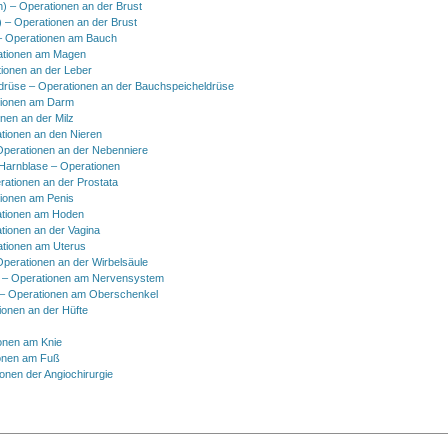
h) – Operationen an der Brust
) – Operationen an der Brust
 Operationen am Bauch
ationen am Magen
ionen an der Leber
drüse – Operationen an der Bauchspeicheldrüse
tionen am Darm
onen an der Milz
tionen an den Nieren
Operationen an der Nebenniere
 Harnblase – Operationen
rationen an der Prostata
tionen am Penis
tionen am Hoden
tionen an der Vagina
ationen am Uterus
Operationen an der Wirbelsäule
 – Operationen am Nervensystem
– Operationen am Oberschenkel
ionen an der Hüfte
onen am Knie
onen am Fuß
onen der Angiochirurgie