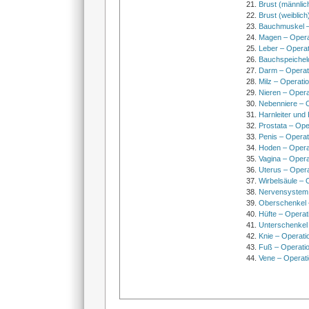
Brust (männlic
Brust (weiblich
Bauchmuskel –
Magen – Oper
Leber – Operat
Bauchspeichel
Darm – Opera
Milz – Operati
Nieren – Opera
Nebenniere – 
Harnleiter und
Prostata – Ope
Penis – Opera
Hoden – Opera
Vagina – Opera
Uterus – Oper
Wirbelsäule – 
Nervensystem
Oberschenkel 
Hüfte – Operat
Unterschenkel
Knie – Operati
Fuß – Operati
Vene – Operati