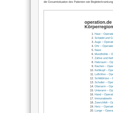
die Gesamtsituation des Patienten wie Begleiterkrankunge
operation.de
Körperregio
Haut – Operati
Schädel und Ge
Auge – Operat
Ohr – Operati
Nase
Mundhöhle – O
Zähne und Kief
Halsraum – Op
Rachen – Oper
Kehlkopf – Ope
Luftröhre – Op
Schilddrüse – 
Schulter – Ope
Oberarm – Op
Unterarm – Op
Hand – Operat
Immunabwehr –
Zwerchfell – O
Herz – Operat
Lunge – Opera