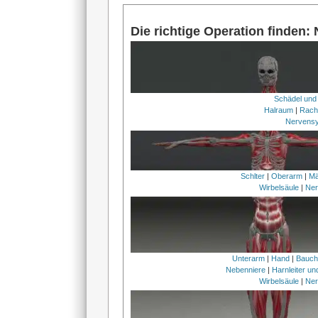
Die richtige Operation finden:
Schädel und
Halraum
|
Rach
Nervens
Schlter
|
Oberarm
|
Mä
Wirbelsäule
|
Ner
Unterarm
|
Hand
|
Bauc
Nebenniere
|
Harnleiter u
Wirbelsäule
|
Ner