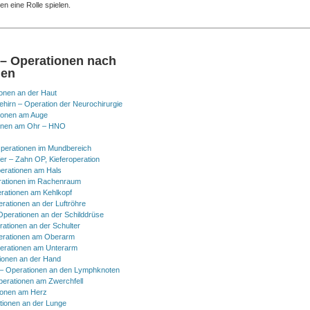
n eine Rolle spielen.
 – Operationen nach
nen
onen an der Haut
hirn – Operation der Neurochirurgie
ionen am Auge
onen am Ohr – HNO
perationen im Mundbereich
er – Zahn OP, Kieferoperation
erationen am Hals
ationen im Rachenraum
rationen am Kehlkopf
erationen an der Luftröhre
Operationen an der Schilddrüse
rationen an der Schulter
erationen am Oberarm
erationen am Unterarm
ionen an der Hand
 Operationen an den Lymphknoten
perationen am Zwerchfell
ionen am Herz
tionen an der Lunge