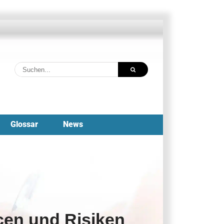
Suche
nach:
Glossar
News
cen und Risiken