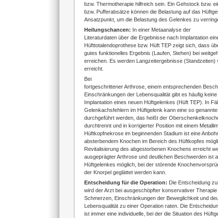
bzw. Thermotherapie hilfreich sein. Ein Gehstock bzw. 
bzw. Pufferabsätze können die Belastung auf das Hüftgel
Ansatzpunkt, um die Belastung des Gelenkes zu verring
Heilungschancen:
In einer Metaanalyse der
Literaturdaten über die Ergebnisse nach Implantation ein
Hüfttotalendoprothese bzw. Hüft TEP zeigt sich, dass üb
gutes funktionelles Ergebnis (Laufen, Stehen) bei weitg
erreichen. Es werden Langzeitergebnisse (Standzeiten)
erreicht.
Bei
fortgeschrittener Arthrose, einem entsprechenden Besc
Einschränkungen der Lebensqualität gibt es häufig keine 
Implantation eines neuen Hüftgelenkes (Hüft TEP). In Fäl
Gelenkachsfehlern im Hüftgelenk kann eine so genannte
durchgeführt werden, das heißt der Oberschenkelknoch
durchtrennt und in korrigierter Position mit einem Metallimp
Hüftkopfnekrose im beginnenden Stadium ist eine Anbohr
absterbendem Knochen im Bereich des Hüftkopfes mögli
Revitalisierung des abgestorbenen Knochens erreicht w
ausgeprägter Arthrose und deutlichen Beschwerden ist a
Hüftgelenkes möglich, bei der störende Knochenvorspr
der Knorpel geglättet werden kann.
Entscheidung für die Operation:
Die Entscheidung zur 
wird der Arzt bei ausgeschöpfter konservativer Therapi
Schmerzen, Einschränkungen der Beweglichkeit und deut
Lebensqualität zu einer Operation raten. Die Entscheidu
ist immer eine individuelle, bei der die Situation des Hüf