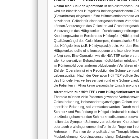
Grund und Ziel der Operation:
In den allermeisten Fäl
wird ein künstliches Hüftgelenk bei fortgeschrittenem G
(Coxarthrose) eingesetzt. Eine Hüfttotalendoprothese w
bezeichnet. Gründe für einen fortgeschrittenen Verschle
können Abnutzungen des Gelenkes auf Grund fortgeschri
Verletzungen des Hüftgelenkes, Durchblutungsstörunge
Knochengewebe im Bereich des Hüftkopfes (Hüftkopfnek
Qualitätsmängel des Gelenkknorpels, rheumatische Erk
des Hüftgelenkes (z.B. Hüftdysplasie) sein. Vor dem Ein
Hüftgelenkes sollte eine konsequente und intensive, kon
erfolgt sein. Eine Operation wie die Hüft TEP sollte erst
aller konservativen Behandlungsmöglichkeiten erfolgen.
im Röntgenbild oder anderen bildgebenden Verfahren ein
Ziel der Operation ist eine Reduktion der Schmerzen un
Lebensqualität. Nach der Operation Hüft TEP soll die Bew
des Hüftgelenkes verbessert sein und eine Schmerzreduk
die Patienten im Alltag keine wesentliche Einschränkung
Alternativen zur Hüft TEP / zum Hüftgelenkersatz:
I
Therapie müssen viele Patienten gewohnte Verhaltenswe
Gelenkbelastung, insbesondere ganztägiges Gehen und
sportliche Belastung, soll vermieden werden. Durch med
Schmerz und Entzündung im Hüftgelenksbereich reduzie
entzündungshemmenden Schmerzmedikamenten sowie lok
helfen das Symptom Schmerz zu reduzieren. Knorpelschu
oder auch oral eingenommen helfen in der Regel nur in 
Arthrose. Im Rahmen der physikalischen Therapie könne
Muskeldehnung, Koordinationsschulung, Elektrotherapie