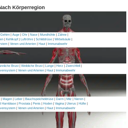
 Nach Körperregion
 Gehirn
|
Auge
|
Ohr
|
Nase
|
Mundhöhle
|
Zähne
|
en
|
Kehlkopf
|
Luftröhre
|
Schilddrüse
|
Wirbelsäule
|
ystem
|
Venen und Arterien
|
Haut
|
Immunabwehr
nnliche Brust
|
Weibliche Brust
|
Lunge
|
Herz
|
Zwerchfell
|
vensystem
|
Venen und Arterien
|
Haut
|
Immunabwehr
h
|
Magen
|
Leber
|
Bauchspeicheldrüse
|
Darm
|
Milz
|
Nieren
|
nd Harnblase
|
Prostata
|
Penis
|
Hoden
|
Vagina
|
Uterus
|
Hüfte
|
vensystem
|
Venen und Arterien
|
Haut
|
Immunabwehr