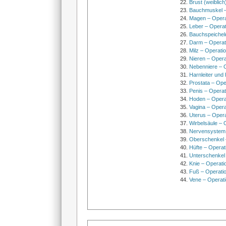
Brust (weiblich
Bauchmuskel –
Magen – Oper
Leber – Operat
Bauchspeichel
Darm – Opera
Milz – Operati
Nieren – Opera
Nebenniere – 
Harnleiter und
Prostata – Ope
Penis – Opera
Hoden – Opera
Vagina – Opera
Uterus – Oper
Wirbelsäule – 
Nervensystem
Oberschenkel 
Hüfte – Operat
Unterschenkel
Knie – Operati
Fuß – Operati
Vene – Operati