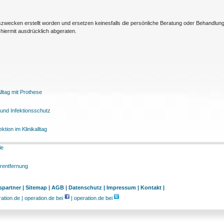
nszwecken erstellt worden und ersetzen keinesfalls die persönliche Beratung oder Behandlu
hiermit ausdrücklich abgeraten.
ltag mit Prothese
und Infektionsschutz
tion im Klinikalltag
le
arentfernung
partner |
Sitemap |
AGB |
Datenschutz |
Impressum |
Kontakt |
tion.de | operation.de bei
| operation.de bei