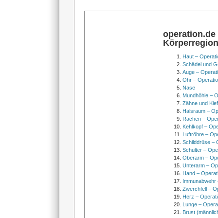
operation.de
Körperregio
Haut – Operati
Schädel und Ge
Auge – Operat
Ohr – Operati
Nase
Mundhöhle – O
Zähne und Kief
Halsraum – Op
Rachen – Oper
Kehlkopf – Ope
Luftröhre – Op
Schilddrüse – 
Schulter – Ope
Oberarm – Op
Unterarm – Op
Hand – Operat
Immunabwehr –
Zwerchfell – O
Herz – Operat
Lunge – Opera
Brust (männlic