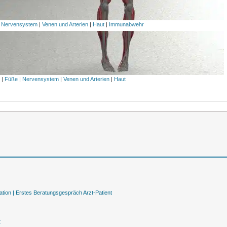
|
Nervensystem
|
Venen und Arterien
|
Haut
|
Immunabwehr
l
|
Füße
|
Nervensystem
|
Venen und Arterien
|
Haut
tion |
Erstes Beratungsgespräch Arzt-Patient
t