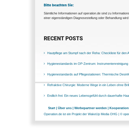
Bitte beachten Sie:
Sämtliche Informationen auf operation.de sind zu Informatio
einer eigenständigen Diagnosestellung oder Behandlung wird 
RECENT POSTS
Hautpflege am Stumpf nach der Reha: Checkliste für den Al
Hygienestandards im OP-Zentrum: Instrumentenreinigung 
Hygienestandards auf Pflegestationen: Thermische Desinfek
Refraktive Chirurgie: Moderne Wege in ein Leben ohne Bril
Endlich frei: Ein neues Lebensgefühl durch dauerhafte Ha
Start |
Über uns |
Werbepartner werden |
Kooperations
Operation.de ist ein Projekt der WakeUp Media OHG | © opera