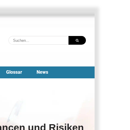
Suche
nach:
Glossar
News
hancen und Risiken