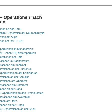
 – Operationen nach
nen
onen an der Haut
hirn – Operation der Neurochirurgie
ionen am Auge
onen am Ohr – HNO
perationen im Mundbereich
er – Zahn OP, Kieferoperation
erationen am Hals
ationen im Rachenraum
rationen am Kehlkopf
erationen an der Luftröhre
Operationen an der Schilddrüse
rationen an der Schulter
erationen am Oberarm
erationen am Unterarm
ionen an der Hand
 Operationen an den Lymphknoten
perationen am Zwerchfell
ionen am Herz
tionen an der Lunge
h) – Operationen an der Brust