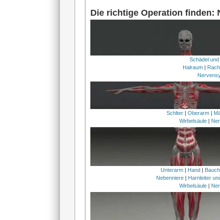
Die richtige Operation finden:
Schädel und
Halraum
|
Rach
Nervens
Schlter
|
Oberarm
|
Mä
Wirbelsäule
|
Ner
Unterarm
|
Hand
|
Bauc
Nebenniere
|
Harnleiter u
Wirbelsäule
|
Ner