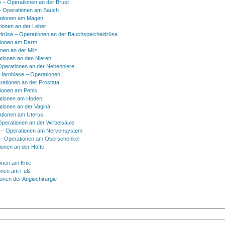
) – Operationen an der Brust
 Operationen am Bauch
ationen am Magen
ionen an der Leber
drüse – Operationen an der Bauchspeicheldrüse
tionen am Darm
onen an der Milz
tionen an den Nieren
Operationen an der Nebenniere
 Harnblase – Operationen
rationen an der Prostata
tionen am Penis
tionen am Hoden
tionen an der Vagina
ationen am Uterus
Operationen an der Wirbelsäule
 – Operationen am Nervensystem
– Operationen am Oberschenkel
ionen an der Hüfte
onen am Knie
onen am Fuß
onen der Angiochirurgie