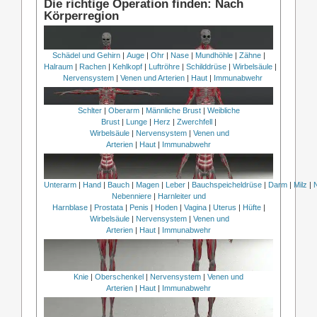
Die richtige Operation finden: Nach
Körperregion
Schädel und Gehirn
|
Auge
|
Ohr
|
Nase
|
Mundhöhle
|
Zähne
|
Halraum
|
Rachen
|
Kehlkopf
|
Luftröhre
|
Schilddrüse
|
Wirbelsäule
|
Nervensystem
|
Venen und Arterien
|
Haut
|
Immunabwehr
Schlter
|
Oberarm
|
Männliche Brust
|
Weibliche
Brust
|
Lunge
|
Herz
|
Zwerchfell
|
Wirbelsäule
|
Nervensystem
|
Venen und
Arterien
|
Haut
|
Immunabwehr
Unterarm
|
Hand
|
Bauch
|
Magen
|
Leber
|
Bauchspeicheldrüse
|
Darm
|
Milz
|
Nebenniere
|
Harnleiter und
Harnblase
|
Prostata
|
Penis
|
Hoden
|
Vagina
|
Uterus
|
Hüfte
|
Wirbelsäule
|
Nervensystem
|
Venen und
Arterien
|
Haut
|
Immunabwehr
Knie
|
Oberschenkel
|
Nervensystem
|
Venen und
Arterien
|
Haut
|
Immunabwehr