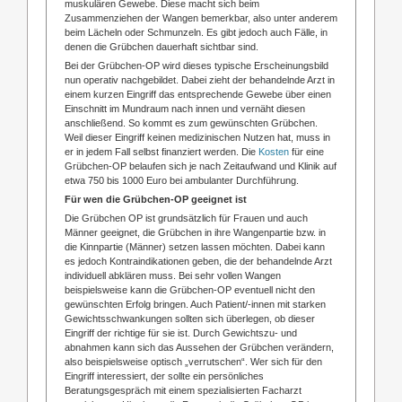
muskulären Gewebe. Diese macht sich beim
Zusammenziehen der Wangen bemerkbar, also unter anderem
beim Lächeln oder Schmunzeln. Es gibt jedoch auch Fälle, in
denen die Grübchen dauerhaft sichtbar sind.
Bei der Grübchen-OP wird dieses typische Erscheinungsbild
nun operativ nachgebildet. Dabei zieht der behandelnde Arzt in
einem kurzen Eingriff das entsprechende Gewebe über einen
Einschnitt im Mundraum nach innen und vernäht diesen
anschließend. So kommt es zum gewünschten Grübchen.
Weil dieser Eingriff keinen medizinischen Nutzen hat, muss in
er in jedem Fall selbst finanziert werden. Die
Kosten
für eine
Grübchen-OP belaufen sich je nach Zeitaufwand und Klinik auf
etwa 750 bis 1000 Euro bei ambulanter Durchführung.
Für wen die Grübchen-OP geeignet ist
Die Grübchen OP ist grundsätzlich für Frauen und auch
Männer geeignet, die Grübchen in ihre Wangenpartie bzw. in
die Kinnpartie (Männer) setzen lassen möchten. Dabei kann
es jedoch Kontraindikationen geben, die der behandelnde Arzt
individuell abklären muss. Bei sehr vollen Wangen
beispielsweise kann die Grübchen-OP eventuell nicht den
gewünschten Erfolg bringen. Auch Patient/-innen mit starken
Gewichtsschwankungen sollten sich überlegen, ob dieser
Eingriff der richtige für sie ist. Durch Gewichtszu- und
abnahmen kann sich das Aussehen der Grübchen verändern,
also beispielsweise optisch „verrutschen“. Wer sich für den
Eingriff interessiert, der sollte ein persönliches
Beratungsgespräch mit einem spezialisierten Facharzt