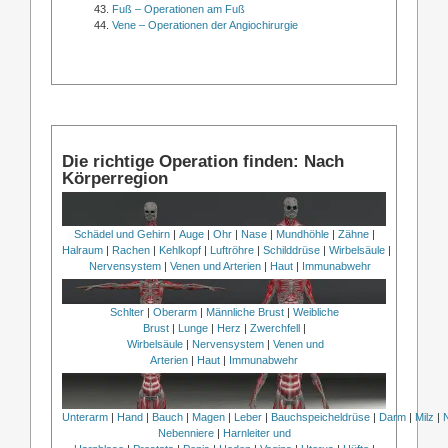
Fuß – Operationen am Fuß
Vene – Operationen der Angiochirurgie
Die richtige Operation finden: Nach
Körperregion
Schädel und Gehirn
|
Auge
|
Ohr
|
Nase
|
Mundhöhle
|
Zähne
|
Halraum
|
Rachen
|
Kehlkopf
|
Luftröhre
|
Schilddrüse
|
Wirbelsäule
|
Nervensystem
|
Venen und Arterien
|
Haut
|
Immunabwehr
Schlter
|
Oberarm
|
Männliche Brust
|
Weibliche
Brust
|
Lunge
|
Herz
|
Zwerchfell
|
Wirbelsäule
|
Nervensystem
|
Venen und
Arterien
|
Haut
|
Immunabwehr
Unterarm
|
Hand
|
Bauch
|
Magen
|
Leber
|
Bauchspeicheldrüse
|
Darm
|
Milz
|
Nebenniere
|
Harnleiter und