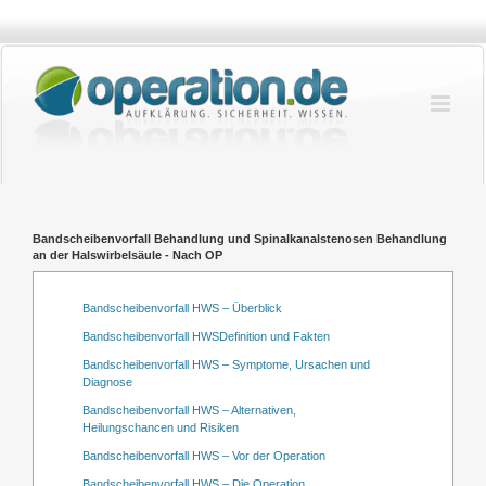
Zum
Inhalt
springen
Bandscheibenvorfall Behandlung und Spinalkanalstenosen Behandlung
an der Halswirbelsäule - Nach OP
Bandscheibenvorfall HWS – Überblick
Bandscheibenvorfall HWSDefinition und Fakten
Bandscheibenvorfall HWS – Symptome, Ursachen und
Diagnose
Bandscheibenvorfall HWS – Alternativen,
Heilungschancen und Risiken
Bandscheibenvorfall HWS – Vor der Operation
Bandscheibenvorfall HWS – Die Operation