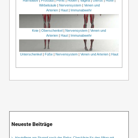
Harnblase
|
Prostata
|
Penis
|
Hoden
|
Vagina
|
Uterus
|
Hüfte
|
Wirbelsäule
|
Nervensystem
|
Venen und
Arterien
|
Haut
|
Immunabwehr
Knie
|
Oberschenkel
|
Nervensystem
|
Venen und
Arterien
|
Haut
|
Immunabwehr
Unterschenkel
|
Füße
|
Nervensystem
|
Venen und Arterien
|
Haut
Neueste Beiträge
Hautpflege am Stumpf nach der Reha: Checkliste für den Alltag mit