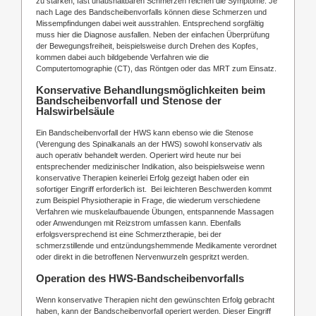
zu starken, fast unaushaltbaren Schmerzen reichen die Symptome. Je
nach Lage des Bandscheibenvorfalls können diese Schmerzen und
Missempfindungen dabei weit ausstrahlen. Entsprechend sorgfältig
muss hier die Diagnose ausfallen. Neben der einfachen Überprüfung
der Bewegungsfreiheit, beispielsweise durch Drehen des Kopfes,
kommen dabei auch bildgebende Verfahren wie die
Computertomographie (CT), das Röntgen oder das MRT zum Einsatz.
Konservative Behandlungsmöglichkeiten beim
Bandscheibenvorfall und Stenose der
Halswirbelsäule
Ein Bandscheibenvorfall der HWS kann ebenso wie die Stenose
(Verengung des Spinalkanals an der HWS) sowohl konservativ als
auch operativ behandelt werden. Operiert wird heute nur bei
entsprechender medizinischer Indikation, also beispielsweise wenn
konservative Therapien keinerlei Erfolg gezeigt haben oder ein
sofortiger Eingriff erforderlich ist. Bei leichteren Beschwerden kommt
zum Beispiel Physiotherapie in Frage, die wiederum verschiedene
Verfahren wie muskelaufbauende Übungen, entspannende Massagen
oder Anwendungen mit Reizstrom umfassen kann. Ebenfalls
erfolgsversprechend ist eine Schmerztherapie, bei der
schmerzstillende und entzündungshemmende Medikamente verordnet
oder direkt in die betroffenen Nervenwurzeln gespritzt werden.
Operation des HWS-Bandscheibenvorfalls
Wenn konservative Therapien nicht den gewünschten Erfolg gebracht
haben, kann der Bandscheibenvorfall operiert werden. Dieser Eingriff